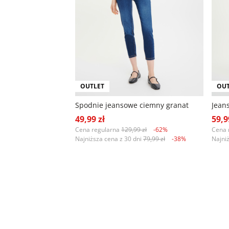
OUTLET
OUT
Spodnie jeansowe ciemny granat
Jean
49,99 zł
59,9
Cena regularna
129,99 zł
-62%
Cena 
Najniższa cena z 30 dni
79,99 zł
-38%
Najni