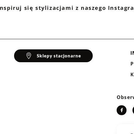
nspiruj się stylizacjami z naszego Instag
I
Sklepy stacjonarne
K
Obser