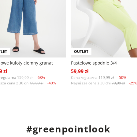
LET
OUTLET
sowe kuloty ciemny granat
Pastelowe spodnie 3/4
9 zł
59,99 zł
regularna
159,99 zł
-63%
Cena regularna
119,99 zł
-50%
ższa cena z 30 dni
99,99 zł
-40%
Najniższa cena z 30 dni
79,99 zł
-25
#greenpointlook