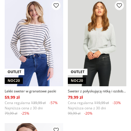
OUTLET
OUTLET
NOC20
NOC20
Lekki sweter w granatowe paski
Sweter z połyskującą nitką i ozdobnym przeszyciem na plecach
59,99 zł
79,99 zł
Cena regularna
139,99 zł
-57%
Cena regularna
119,99 zł
-33%
Najniższa cena z 30 dni
Najniższa cena z 30 dni
79,99 zł
-25%
99,99 zł
-20%