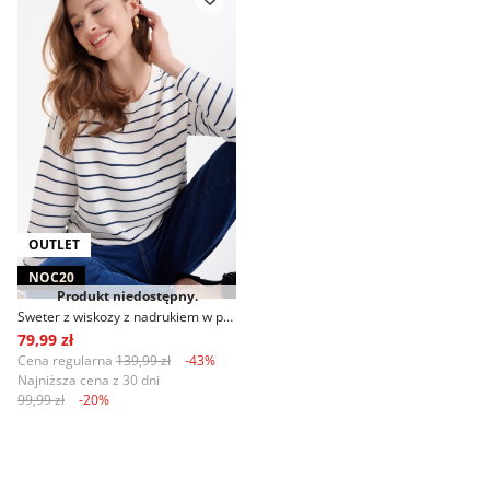
OUTLET
NOC20
Produkt niedostępny.
Sweter z wiskozy z nadrukiem w paski
79,99 zł
Cena regularna
139,99 zł
-43%
Najniższa cena z 30 dni
99,99 zł
-20%