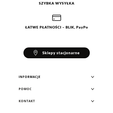
SZYBKA
WYSYŁKA
ŁATWE
PŁATNOŚCI
– BLIK, PayPo
Sklepy stacjonarne
INFORMACJE
Blog Greenpoint
POMOC
O nas
Najczęściej zadawane pytania
KONTAKT
Klub Greenpoint
Sposoby płatności
Formularz kontaktowy
Zamówienia indywidualne