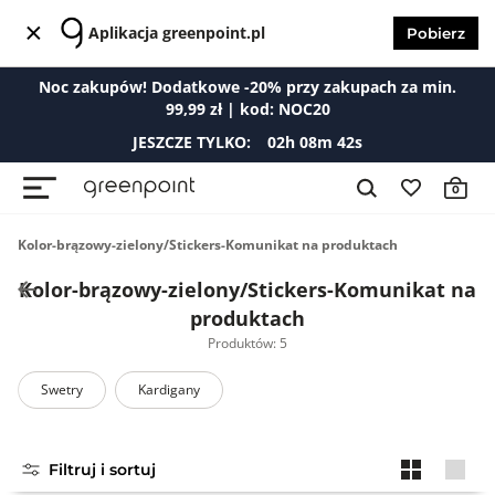
Aplikacja greenpoint.pl
Pobierz
Noc zakupów! Dodatkowe -20% przy zakupach za min.
99,99 zł | kod: NOC20
JESZCZE TYLKO:
02
h
08
m
42
s
0
Kolor-brązowy-zielony/Stickers-Komunikat na produktach
Kolor-brązowy-zielony/Stickers-Komunikat na
produktach
Produktów: 5
Swetry
Kardigany
Filtruj i sortuj