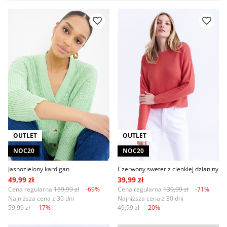
OUTLET
OUTLET
NOC20
NOC20
Jasnozielony kardigan
Czerwony sweter z cienkiej dzianiny
49,99 zł
39,99 zł
Cena regularna
159,99 zł
-69%
Cena regularna
139,99 zł
-71%
Najniższa cena z 30 dni
Najniższa cena z 30 dni
59,99 zł
-17%
49,99 zł
-20%