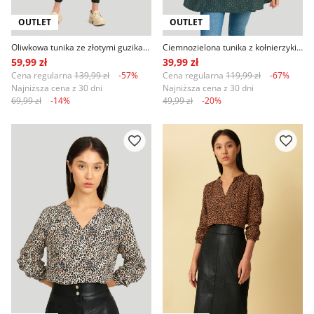
OUTLET
OUTLET
Oliwkowa tunika ze złotymi guzikami
Ciemnozielona tunika z kołnierzykiem, nadruk w kropki
59,99 zł
39,99 zł
Cena regularna
139,99 zł
-57%
Cena regularna
119,99 zł
-67%
Najniższa cena z 30 dni
Najniższa cena z 30 dni
69,99 zł
-14%
49,99 zł
-20%