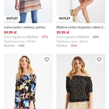
OUTLET
OUTLET
Luźna tunika z wiskozy, paisley
Błękitna tunika hiszpanka, rękaw 3/4
59,99 zł
39,99 zł
Cena regularna
139,99 zł
-57%
Cena regularna
99,99 zł
-60%
Najniższa cena z 30 dni
Najniższa cena z 30 dni
69,99 zł
-14%
59,99 zł
-33%