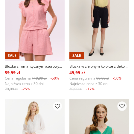
SALE
SALE
Bluzka z romantycznym ażurowym haftem
Bluzka w zielonym kolorze z dekoltem w serek
59,99 zł
49,99 zł
Cena regularna
119,99 zł
-50%
Cena regularna
99,99 zł
-50%
Najniższa cena z 30 dni
Najniższa cena z 30 dni
79,99 zł
-25%
59,99 zł
-17%