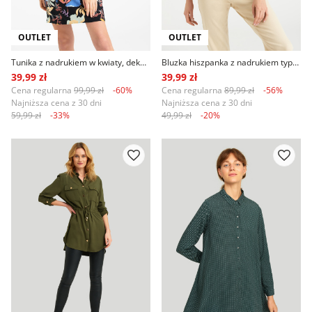
OUTLET
OUTLET
Tunika z nadrukiem w kwiaty, dekolt carmen
Bluzka hiszpanka z nadrukiem typu łączka, czarna
39,99 zł
39,99 zł
Cena regularna
99,99 zł
-60%
Cena regularna
89,99 zł
-56%
Najniższa cena z 30 dni
Najniższa cena z 30 dni
59,99 zł
-33%
49,99 zł
-20%