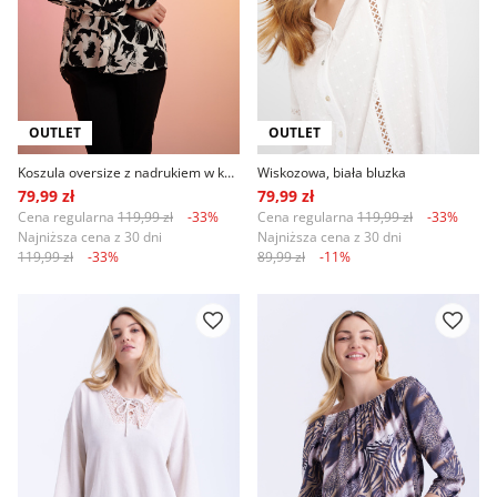
OUTLET
OUTLET
Koszula oversize z nadrukiem w kwiaty
Wiskozowa, biała bluzka
79,99 zł
79,99 zł
Cena regularna
119,99 zł
-33%
Cena regularna
119,99 zł
-33%
Najniższa cena z 30 dni
Najniższa cena z 30 dni
119,99 zł
-33%
89,99 zł
-11%