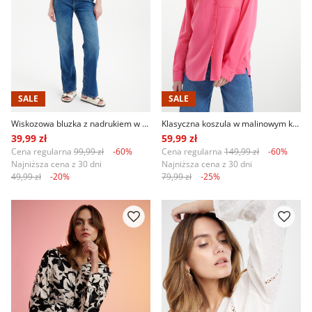
SALE
SALE
Wiskozowa bluzka z nadrukiem w drobne kwiaty
Klasyczna koszula w malinowym kolorze
39,99 zł
59,99 zł
Cena regularna
99,99 zł
-60%
Cena regularna
149,99 zł
-60%
Najniższa cena z 30 dni
Najniższa cena z 30 dni
49,99 zł
-20%
79,99 zł
-25%