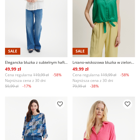
SALE
SALE
Elegancka bluzka z subtelnym haftem
Lniano-wiskozowa bluzka w zielonym kolorze
49,99 zł
49,99 zł
Cena regularna
119,99 zł
-58%
Cena regularna
119,99 zł
-58%
Najniższa cena z 30 dni
Najniższa cena z 30 dni
59,99 zł
-17%
79,99 zł
-38%