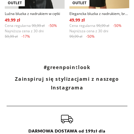
OUTLET
OUTLET
Luźna bluzka z nadrukiem w cętki
Elegancka bluzka z nadrukiem, brązowo-czarna
49,99 zł
49,99 zł
Cena regularna
99,99 zł
-50%
Cena regularna
99,99 zł
-50%
Najniższa cena z 30 dni
Najniższa cena z 30 dni
59,99 zł
-17%
99,99 zł
-50%
#greenpointlook
Zainspiruj się stylizacjami z naszego
Instagrama
DARMOWA DOSTAWA od 199zł dla