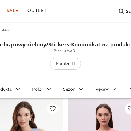
SALE
OUTLET
S
duktach
r-brązowy-zielony/Stickers-Komunikat na produk
Produktów: 3
Kamizelki
oduktu
Kolor
Sezon
Rękaw