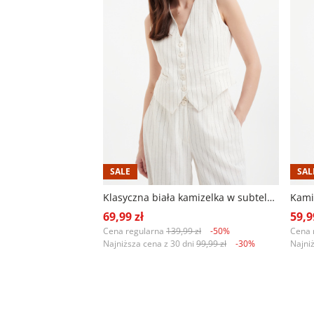
SALE
SAL
Klasyczna biała kamizelka w subtelne paski
Kami
69,99 zł
59,9
Cena regularna
139,99 zł
-50%
Cena 
Najniższa cena z 30 dni
99,99 zł
-30%
Najni