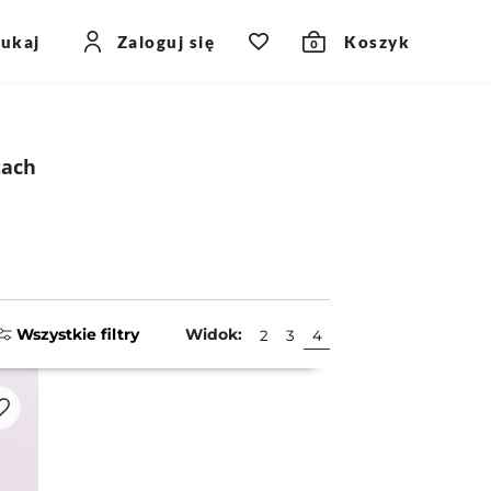
zukaj
Zaloguj się
Koszyk
0
tach
Wszystkie filtry
Widok:
2
3
4