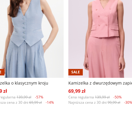
E
SALE
zelka o klasycznym kroju
9 zł
69,99 zł
regularna
139,99 zł
-57%
Cena regularna
139,99 zł
-50%
ższa cena z 30 dni
69,99 zł
-14%
Najniższa cena z 30 dni
99,99 zł
-30