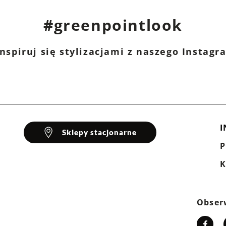
#greenpointlook
nspiruj się stylizacjami z naszego Instag
I
Sklepy stacjonarne
K
Obser