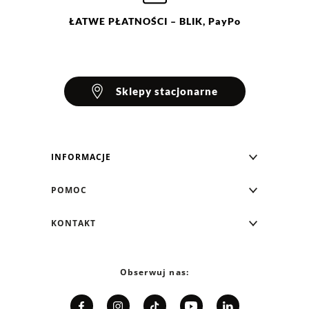
ŁATWE
PŁATNOŚCI
– BLIK, PayPo
Sklepy stacjonarne
INFORMACJE
Blog Greenpoint
POMOC
O nas
Najczęściej zadawane pytania
KONTAKT
Klub Greenpoint
Sposoby płatności
Formularz kontaktowy
Zamówienia indywidualne
PayPo - Kup teraz, zapłać za 30 dni
Telefon: 12 287 07 07
Obserwuj nas:
Franczyza
Formy i koszt dostawy
Pn. - pt.: 8:00 - 15:00
Współpraca