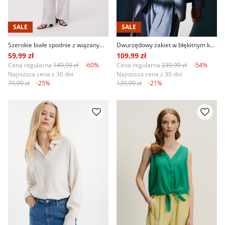
SALE
SALE
Szerokie białe spodnie z wiązanym paskiem
Dwurzędowy żakiet w błękitnym kolorze
59,99 zł
109,99 zł
Cena regularna
149,99 zł
-60%
Cena regularna
239,99 zł
-54%
Najniższa cena z 30 dni
Najniższa cena z 30 dni
79,99 zł
-25%
139,99 zł
-21%