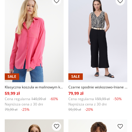
SALE
SALE
Klasyczna koszula w malinowym kolorze
Czarne spodnie wiskozowo-lniane typu culotte
59,99 zł
79,99 zł
Cena regularna
149,99 zł
-60%
Cena regularna
159,99 zł
-50%
Najniższa cena z 30 dni
Najniższa cena z 30 dni
79,99 zł
-25%
99,99 zł
-20%