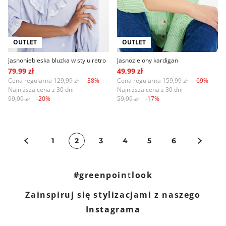
OUTLET
OUTLET
Jasnoniebieska bluzka w stylu retro
Jasnozielony kardigan
79,99 zł
49,99 zł
Cena regularna
129,99 zł
-38%
Cena regularna
159,99 zł
-69%
Najniższa cena z 30 dni
Najniższa cena z 30 dni
99,99 zł
-20%
59,99 zł
-17%
1
2
3
4
5
6
#greenpointlook
Zainspiruj się stylizacjami z naszego
Instagrama