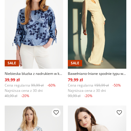
SALE
SALE
Niebieska bluzka z nadrukiem w kwiaty
Bawełniano-lniane spodnie typu wide leg
39,99 zł
79,99 zł
Cena regularna
99,99 zł
-60%
Cena regularna
159,99 zł
-50%
Najniższa cena z 30 dni
Najniższa cena z 30 dni
49,99 zł
-20%
99,99 zł
-20%