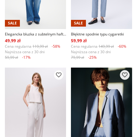
SALE
SALE
Elegancka bluzka z subtelnym haftem
Błękitne spodnie typu cygaretki
49,99 zł
59,99 zł
Cena regularna
119,99 zł
-58%
Cena regularna
149,99 zł
-60%
Najniższa cena z 30 dni
Najniższa cena z 30 dni
59,99 zł
-17%
79,99 zł
-25%