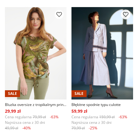
SALE
SALE
Bluzka oversize z tropikalnym printem
Błękitne spodnie typu culotte
29,99 zł
59,99 zł
Cena regularna
79,99 zł
-63%
Cena regularna
159,99 zł
-63%
Najniższa cena z 30 dni
Najniższa cena z 30 dni
49,99 zł
-40%
79,99 zł
-25%