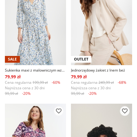
SALE
OUTLET
Sukienka maxi z malowniczym wzorem
Jednorzędowy żakiet z lnem beż
79,99 zł
79,99 zł
Cena regularna
199,99 zł
-60%
Cena regularna
249,99 zł
-68%
Najniższa cena z 30 dni
Najniższa cena z 30 dni
99,99 zł
-20%
99,99 zł
-20%