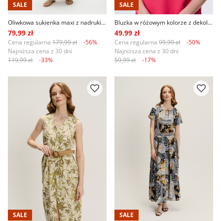
SALE
SALE
Oliwkowa sukienka maxi z nadrukiem tropic
Bluzka w różowym kolorze z dekoltem w serek
79,99 zł
49,99 zł
Cena regularna
179,99 zł
-56%
Cena regularna
99,99 zł
-50%
Najniższa cena z 30 dni
Najniższa cena z 30 dni
119,99 zł
-33%
59,99 zł
-17%
SALE
SALE