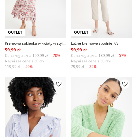
OUTLET
OUTLET
Kremowa sukienka w kwiaty w stylu casual
Luźne kremowe spodnie 7/8
59,99 zł
59,99 zł
Cena regularna
199,99 zł
-70%
Cena regularna
139,99 zł
-57%
Najniższa cena z 30 dni
Najniższa cena z 30 dni
119,99 zł
-50%
79,99 zł
-25%