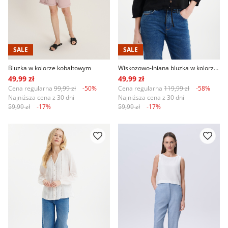
SALE
SALE
Bluzka w kolorze kobaltowym
Wiskozowo-lniana bluzka w kolorze czarnym
49,99 zł
49,99 zł
Cena regularna
99,99 zł
-50%
Cena regularna
119,99 zł
-58%
Najniższa cena z 30 dni
Najniższa cena z 30 dni
59,99 zł
-17%
59,99 zł
-17%