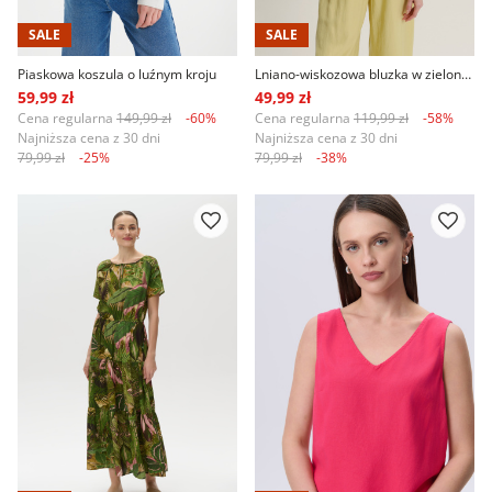
SALE
SALE
Piaskowa koszula o luźnym kroju
Lniano-wiskozowa bluzka w zielonym kolorze
59,99 zł
49,99 zł
Cena regularna
149,99 zł
-60%
Cena regularna
119,99 zł
-58%
Najniższa cena z 30 dni
Najniższa cena z 30 dni
79,99 zł
-25%
79,99 zł
-38%