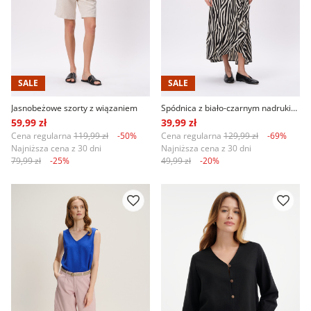
SALE
SALE
Jasnobeżowe szorty z wiązaniem
Spódnica z biało-czarnym nadrukiem w zebrę
59,99 zł
39,99 zł
Cena regularna
119,99 zł
-50%
Cena regularna
129,99 zł
-69%
Najniższa cena z 30 dni
Najniższa cena z 30 dni
79,99 zł
-25%
49,99 zł
-20%