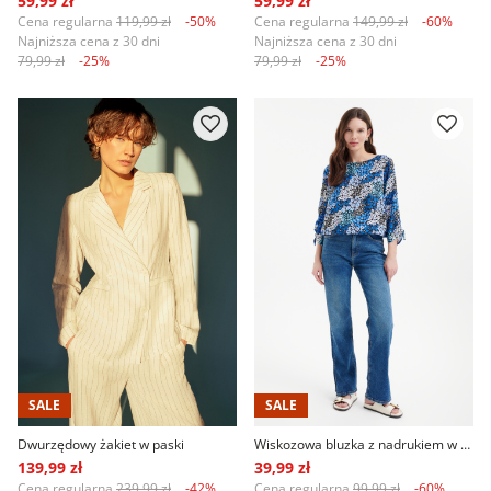
59,99 zł
59,99 zł
Cena regularna
119,99 zł
-50%
Cena regularna
149,99 zł
-60%
Najniższa cena z 30 dni
Najniższa cena z 30 dni
79,99 zł
-25%
79,99 zł
-25%
SALE
SALE
Dwurzędowy żakiet w paski
Wiskozowa bluzka z nadrukiem w drobne kwiaty
139,99 zł
39,99 zł
Cena regularna
239,99 zł
-42%
Cena regularna
99,99 zł
-60%