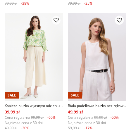
79,99 zł
-38%
79,99 zł
-25%
SALE
SALE
Kobieca bluzka w jasnym odcieniu zieleni
Biała pudełkowa bluzka bez rękawów
39,99 zł
49,99 zł
Cena regularna
99,99 zł
-60%
Cena regularna
99,99 zł
-50%
Najniższa cena z 30 dni
Najniższa cena z 30 dni
49,99 zł
-20%
59,99 zł
-17%