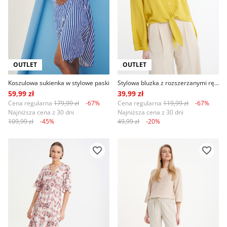
OUTLET
OUTLET
Koszulowa sukienka w stylowe paski
Stylowa bluzka z rozszerzanymi rękawami
59,99 zł
39,99 zł
Cena regularna
179,99 zł
-67%
Cena regularna
119,99 zł
-67%
Najniższa cena z 30 dni
Najniższa cena z 30 dni
109,99 zł
-45%
49,99 zł
-20%