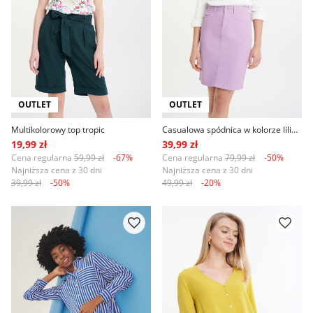
OUTLET
OUTLET
Multikolorowy top tropic
Casualowa spódnica w kolorze liliowym
19,99 zł
39,99 zł
Cena regularna
59,99 zł
-67%
Cena regularna
79,99 zł
-50%
Najniższa cena z 30 dni
Najniższa cena z 30 dni
39,99 zł
-50%
49,99 zł
-20%