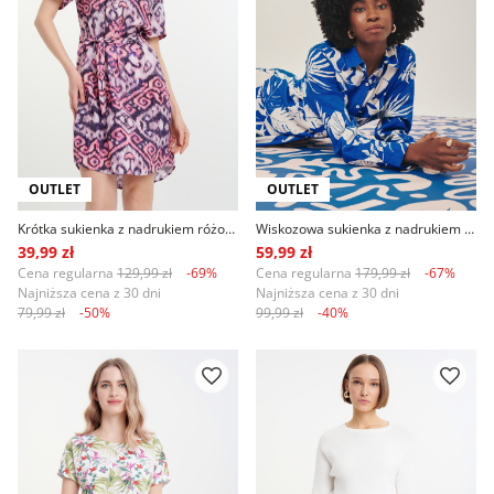
OUTLET
OUTLET
Krótka sukienka z nadrukiem różowo-czarna
Wiskozowa sukienka z nadrukiem tropic kobalt
39,99 zł
59,99 zł
Cena regularna
129,99 zł
-69%
Cena regularna
179,99 zł
-67%
Najniższa cena z 30 dni
Najniższa cena z 30 dni
79,99 zł
-50%
99,99 zł
-40%