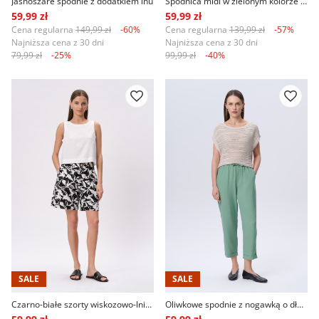
Jasnoszare spodnie z dodatkiem lnu
Spódnica midi w zielonym kolorze wzór tropic
59,99 zł
59,99 zł
Cena regularna
149,99 zł
-60%
Cena regularna
139,99 zł
-57%
Najniższa cena z 30 dni
Najniższa cena z 30 dni
79,99 zł
-25%
99,99 zł
-40%
SALE
SALE
Czarno-białe szorty wiskozowo-lniane
Oliwkowe spodnie z nogawką o długości 7/8