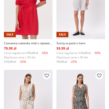
SALE
SALE
Czerwona sukienka midi z rękawem do łokcia
Szorty w paski z lnem
79,99 zł
59,99 zł
Cena regularna
179,99 zł
-56%
Cena regularna
119,99 zł
-50%
Najniższa cena z 30 dni
Najniższa cena z 30 dni
119,99 zł
-33%
79,99 zł
-25%