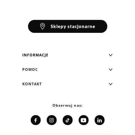
Sklepy stacjonarne
INFORMACJE
Blog Greenpoint
POMOC
O nas
Najczęściej zadawane pytania
KONTAKT
Klub Greenpoint
Sposoby płatności
Formularz kontaktowy
Zamówienia indywidualne
PayPo - Kup teraz, zapłać za 30 dni
Telefon: 12 287 07 07
Obserwuj nas:
Franczyza
Formy i koszt dostawy
Pn. - pt.: 8:00 - 15:00
Współpraca
Zwrot/Wymiana
Relacje inwestorskie
Kariera
Jak dobrać rozmiar?