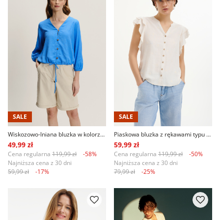
SALE
SALE
Wiskozowo-lniana bluzka w kolorze niebieskim
Piaskowa bluzka z rękawami typu motylki
49,99 zł
59,99 zł
Cena regularna
119,99 zł
-58%
Cena regularna
119,99 zł
-50%
Najniższa cena z 30 dni
Najniższa cena z 30 dni
59,99 zł
-17%
79,99 zł
-25%