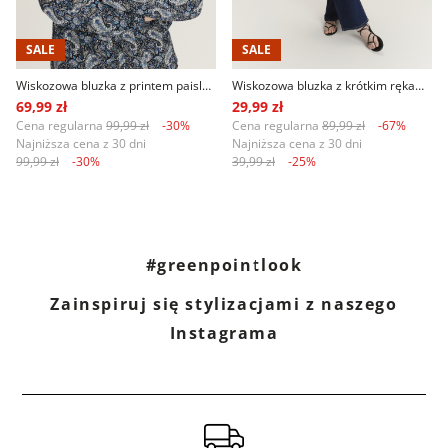
SALE
SALE
Wiskozowa bluzka z printem paisley długi rękaw
Wiskozowa bluzka z krótkim rękawem
69,99 zł
29,99 zł
Cena regularna
99,99 zł
-30%
Cena regularna
89,99 zł
-67%
Najniższa cena z 30 dni
Najniższa cena z 30 dni
99,99 zł
-30%
39,99 zł
-25%
#greenpointlook
Zainspiruj się stylizacjami z naszego
Instagrama