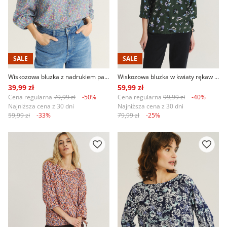
SALE
SALE
Wiskozowa bluzka z nadrukiem paisley
Wiskozowa bluzka w kwiaty rękaw 3/4
39,99 zł
59,99 zł
Cena regularna
79,99 zł
-50%
Cena regularna
99,99 zł
-40%
Najniższa cena z 30 dni
Najniższa cena z 30 dni
59,99 zł
-33%
79,99 zł
-25%