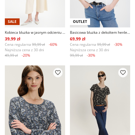
SALE
OUTLET
Kobieca bluzka w jasnym odcieniu zieleni
Basicowa bluzka z dekoltem henley biała
39,99 zł
69,99 zł
Cena regularna
99,99 zł
-60%
Cena regularna
99,99 zł
-30%
Najniższa cena z 30 dni
Najniższa cena z 30 dni
49,99 zł
-20%
99,99 zł
-30%