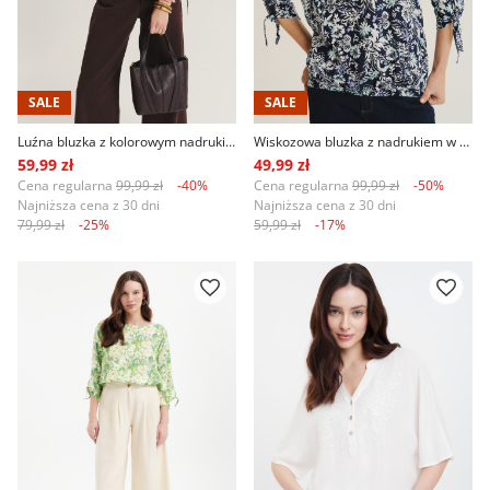
SALE
SALE
Luźna bluzka z kolorowym nadrukiem etno
Wiskozowa bluzka z nadrukiem w kwiaty
59,99 zł
49,99 zł
Cena regularna
99,99 zł
-40%
Cena regularna
99,99 zł
-50%
Najniższa cena z 30 dni
Najniższa cena z 30 dni
79,99 zł
-25%
59,99 zł
-17%