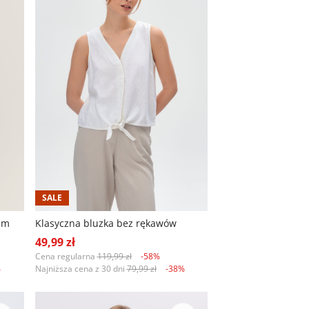
SALE
em
Klasyczna bluzka bez rękawów
49,99 zł
Cena regularna
119,99 zł
-58%
%
Najniższa cena z 30 dni
79,99 zł
-38%