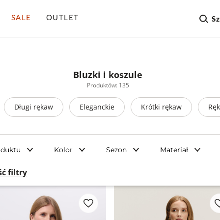
SALE
OUTLET
S
Bluzki i koszule
Produktów: 135
Długi rękaw
Eleganckie
Krótki rękaw
Ręk
oduktu
Kolor
Sezon
Materiał
ć filtry