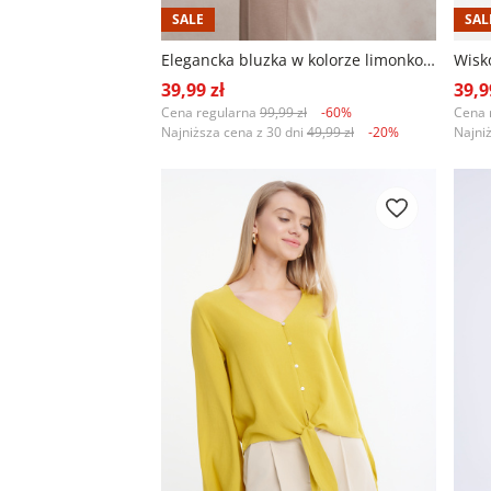
SALE
SAL
Elegancka bluzka w kolorze limonkowym
39,99 zł
39,9
Cena regularna
99,99 zł
-60%
Cena 
Najniższa cena z 30 dni
49,99 zł
-20%
Najni