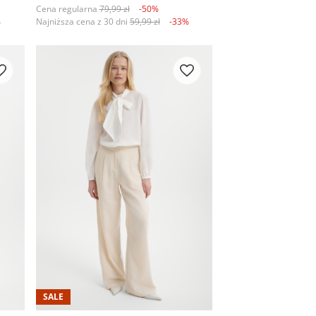
Cena regularna
79,99 zł
-50%
%
Najniższa cena z 30 dni
59,99 zł
-33%
SALE