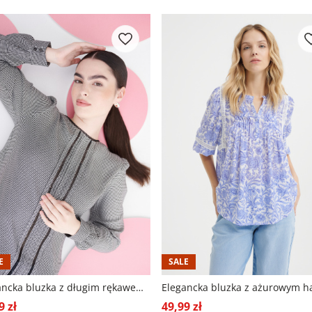
E
SALE
Elegancka bluzka z długim rękawem wzór w pepitkę
9 zł
49,99 zł