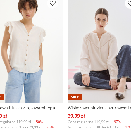
E
SALE
Piaskowa bluzka z rękawami typu motylki
9 zł
39,99 zł
regularna
119,99 zł
-50%
Cena regularna
119,99 zł
-67%
ższa cena z 30 dni
79,99 zł
-25%
Najniższa cena z 30 dni
49,99 zł
-20