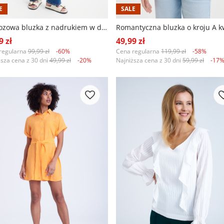
E
SALE
Wiskozowa bluzka z nadrukiem w drobne kwiaty
9 zł
49,99 zł
regularna
99,99 zł
-60%
Cena regularna
119,99 zł
-58%
ższa cena z 30 dni
49,99 zł
-20%
Najniższa cena z 30 dni
59,99 zł
-17