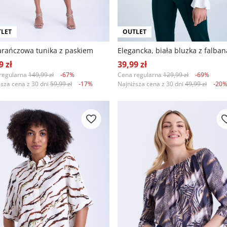
LET
OUTLET
rańczowa tunika z paskiem
Elegancka, biała bluzka z falba
9 zł
39,99 zł
regularna
149,99 zł
-67%
Cena regularna
129,99 zł
-69%
ższa cena z 30 dni
59,99 zł
-17%
Najniższa cena z 30 dni
49,99 zł
-20