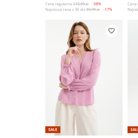
Cena regularna
119,99 zł
-58%
Cena 
Najniższa cena z 30 dni
59,99 zł
-17%
Najni
SALE
SAL