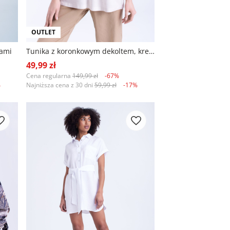
OUTLET
nami
Tunika z koronkowym dekoltem, kremowa
49,99 zł
Cena regularna
149,99 zł
-67%
%
Najniższa cena z 30 dni
59,99 zł
-17%