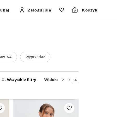
zukaj
Zaloguj się
Koszyk
0
aw 3/4
Wyprzedaż
Wszystkie filtry
Widok:
2
3
4