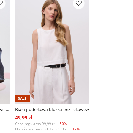
SALE
Wiskozowa bluzka z ażurowymi wstawkami
Biała pudełkowa bluzka bez rękawów
49,99 zł
Cena regularna
99,99 zł
-50%
%
Najniższa cena z 30 dni
59,99 zł
-17%