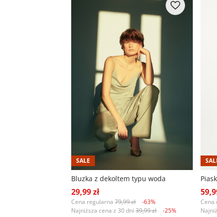
SALE
SAL
Bluzka z dekoltem typu woda
29,99 zł
59,9
Cena regularna
79,99 zł
-63%
Cena 
Najniższa cena z 30 dni
39,99 zł
-25%
Najni