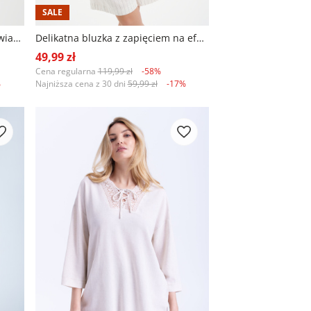
SALE
Romantyczna bluzka o kroju A kwiatowy nadruk
Delikatna bluzka z zapięciem na efektowne guziki
49,99 zł
Cena regularna
119,99 zł
-58%
%
Najniższa cena z 30 dni
59,99 zł
-17%