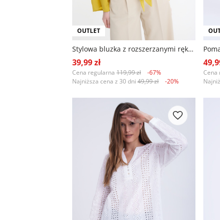
OUTLET
OUT
Stylowa bluzka z rozszerzanymi rękawami
Poma
39,99 zł
49,9
Cena regularna
119,99 zł
-67%
Cena 
Najniższa cena z 30 dni
49,99 zł
-20%
Najni