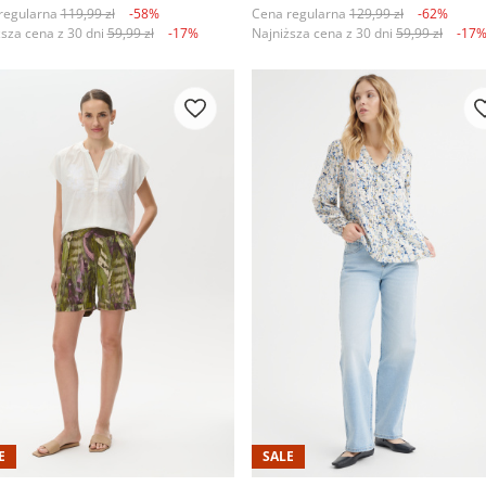
regularna
119,99 zł
-58%
Cena regularna
129,99 zł
-62%
ższa cena z 30 dni
59,99 zł
-17%
Najniższa cena z 30 dni
59,99 zł
-17
E
SALE