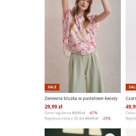
SALE
SAL
Zwiewna bluzka w pastelowe kwiaty
Czar
29,99 zł
49,9
Cena regularna
89,99 zł
-67%
Cena 
Najniższa cena z 30 dni
39,99 zł
-25%
Najni