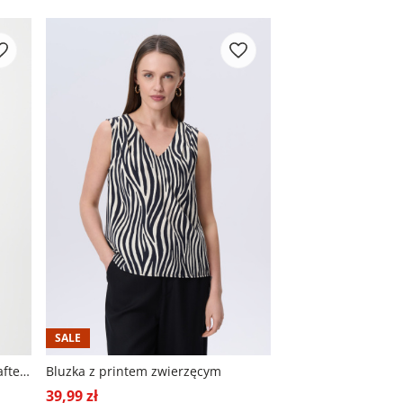
SALE
Elegancka bluzka z ażurowym haftem
Bluzka z printem zwierzęcym
39,99 zł