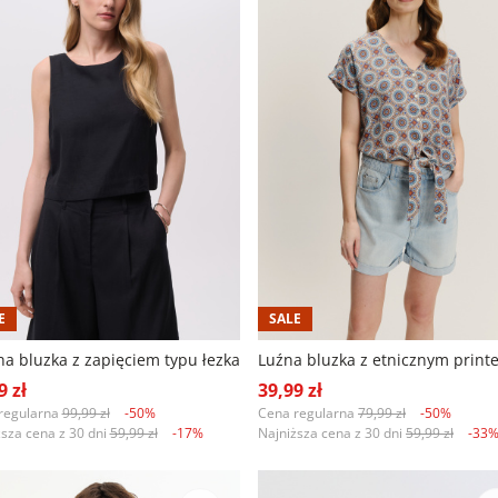
E
SALE
na bluzka z zapięciem typu łezka
Luźna bluzka z etnicznym print
9 zł
39,99 zł
regularna
99,99 zł
-50%
Cena regularna
79,99 zł
-50%
ższa cena z 30 dni
59,99 zł
-17%
Najniższa cena z 30 dni
59,99 zł
-33
+2