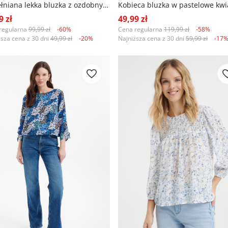
Bawełniana lekka bluzka z ozdobnym haftem
Kobieca bluzka w pastelowe kwi
9 zł
49,99 zł
regularna
99,99 zł
-60%
Cena regularna
119,99 zł
-58%
ższa cena z 30 dni
49,99 zł
-20%
Najniższa cena z 30 dni
59,99 zł
-17