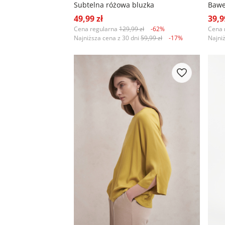
Subtelna różowa bluzka
49,99 zł
39,9
Cena regularna
129,99 zł
-62%
Cena 
Najniższa cena z 30 dni
59,99 zł
-17%
Najni