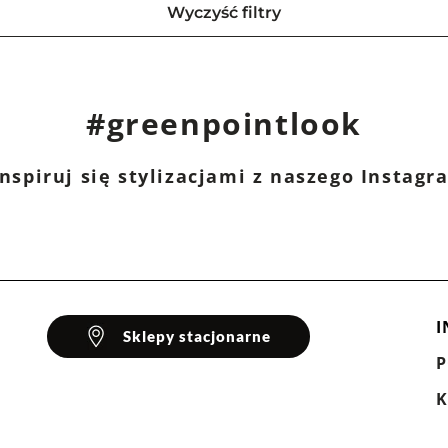
Wyczyść filtry
#greenpointlook
nspiruj się stylizacjami z naszego Instag
I
Sklepy stacjonarne
K