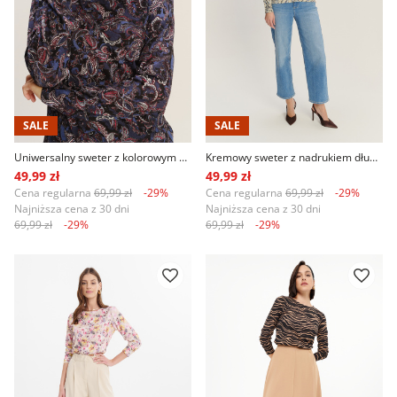
SALE
SALE
Uniwersalny sweter z kolorowym nadrukiem paisley
Kremowy sweter z nadrukiem długi rękaw
49,99 zł
49,99 zł
Cena regularna
69,99 zł
-29%
Cena regularna
69,99 zł
-29%
Najniższa cena z 30 dni
Najniższa cena z 30 dni
69,99 zł
-29%
69,99 zł
-29%