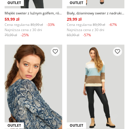
OUTLET
OUTLET
Miękki sweter z luźnym golfem, różowy
Biały, dzianinowy sweter z nadrukiem w groszki
59,99 zł
29,99 zł
Cena regularna
89,99 zł
-33%
Cena regularna
89,99 zł
-67%
Najniższa cena z 30 dni
Najniższa cena z 30 dni
79,99 zł
-25%
69,99 zł
-57%
OUTLET
OUTLET