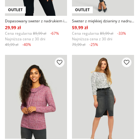
OUTLET
OUTLET
Dopasowany sweter z nadrukiem imitującym skórę węża, błękitno-biały
Sweter z miękkiej dzianiny z nadrukiem
29,99 zł
59,99 zł
Cena regularna
89,99 zł
-67%
Cena regularna
89,99 zł
-33%
Najniższa cena z 30 dni
Najniższa cena z 30 dni
49,99 zł
-40%
79,99 zł
-25%