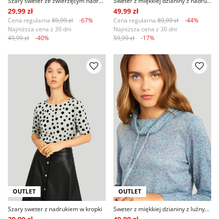
Szary sweter ze zwierzęcym nadrukiem
Sweter z miękkiej dzianiny z nadrukiem
29,99 zł
49,99 zł
Cena regularna
89,99 zł
-67%
Cena regularna
89,99 zł
-44%
Najniższa cena z 30 dni
Najniższa cena z 30 dni
49,99 zł
-40%
59,99 zł
-17%
OUTLET
OUTLET
Szary sweter z nadrukiem w kropki
Sweter z miękkiej dzianiny z luźnym golfem