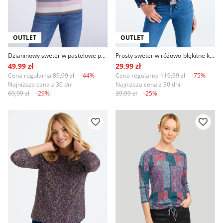
OUTLET
OUTLET
Dzianinowy sweter w pastelowe paski
Prosty sweter w różowo-błękitne kwiaty
49,99 zł
29,99 zł
Cena regularna
89,99 zł
-44%
Cena regularna
119,99 zł
-75%
Najniższa cena z 30 dni
Najniższa cena z 30 dni
69,99 zł
-29%
39,99 zł
-25%