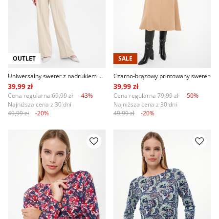
OUTLET
SALE
Uniwersalny sweter z nadrukiem w kwiaty
Czarno-brązowy printowany sweter
39,99 zł
39,99 zł
Cena regularna
69,99 zł
-43%
Cena regularna
79,99 zł
-50%
Najniższa cena z 30 dni
Najniższa cena z 30 dni
49,99 zł
-20%
49,99 zł
-20%