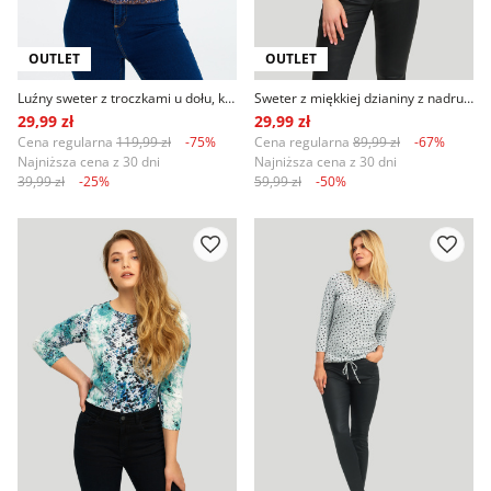
OUTLET
OUTLET
Luźny sweter z troczkami u dołu, kolorowy nadruk
Sweter z miękkiej dzianiny z nadrukiem, różowo-fioletowy
29,99 zł
29,99 zł
Cena regularna
119,99 zł
-75%
Cena regularna
89,99 zł
-67%
Najniższa cena z 30 dni
Najniższa cena z 30 dni
39,99 zł
-25%
59,99 zł
-50%