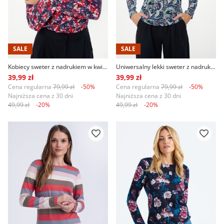
SALE
SALE
Kobiecy sweter z nadrukiem w kwiaty granatowo-czerwony
Uniwersalny lekki sweter z nadrukiem paisley
39,99 zł
39,99 zł
Cena regularna
79,99 zł
-50%
Cena regularna
79,99 zł
-50%
Najniższa cena z 30 dni
Najniższa cena z 30 dni
49,99 zł
-20%
49,99 zł
-20%