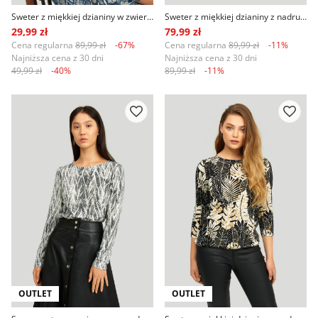
Sweter z miękkiej dzianiny w zwierzęcy print, szary
Sweter z miękkiej dzianiny z nadrukiem
29,99 zł
79,99 zł
Cena regularna
89,99 zł
-67%
Cena regularna
89,99 zł
-11%
Najniższa cena z 30 dni
Najniższa cena z 30 dni
49,99 zł
-40%
89,99 zł
-11%
OUTLET
OUTLET