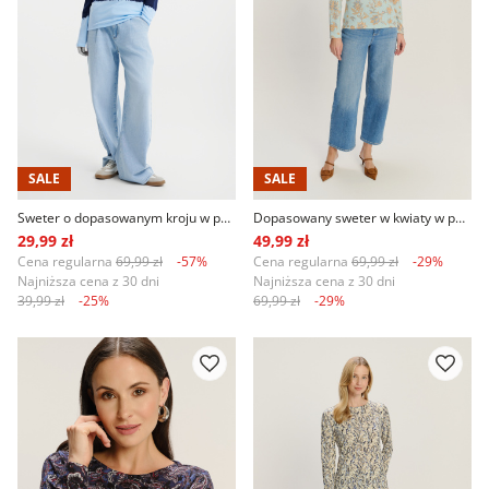
SALE
SALE
Sweter o dopasowanym kroju w pasy
Dopasowany sweter w kwiaty w pastelowych kolorach
29,99 zł
49,99 zł
Cena regularna
69,99 zł
-57%
Cena regularna
69,99 zł
-29%
Najniższa cena z 30 dni
Najniższa cena z 30 dni
39,99 zł
-25%
69,99 zł
-29%