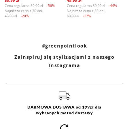
39,99 zł
49,99 zł
Cena regularna
89,99 zł
-56%
Cena regularna
89,99 zł
-44%
Najniższa cena z 30 dni
Najniższa cena z 30 dni
49,99 zł
-20%
59,99 zł
-17%
#greenpointlook
Zainspiruj się stylizacjami z naszego
Instagrama
DARMOWA DOSTAWA od 199zł dla
wybranych metod dostawy