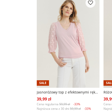
SALE
SAL
Jasnoróżowy top z efektownymi rękawami
Różo
39,99 zł
39,9
Cena regularna
59,99 zł
-33%
Cena 
Najniższa cena z 30 dni
59,99 zł
-33%
Najni