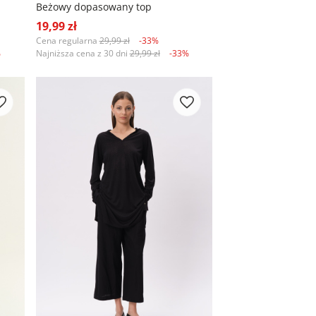
Beżowy dopasowany top
19,99 zł
Cena regularna
29,99 zł
-33%
%
Najniższa cena z 30 dni
29,99 zł
-33%