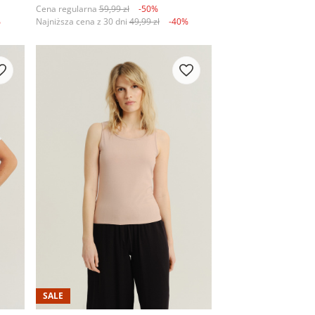
Cena regularna
59,99 zł
-50%
%
Najniższa cena z 30 dni
49,99 zł
-40%
SALE