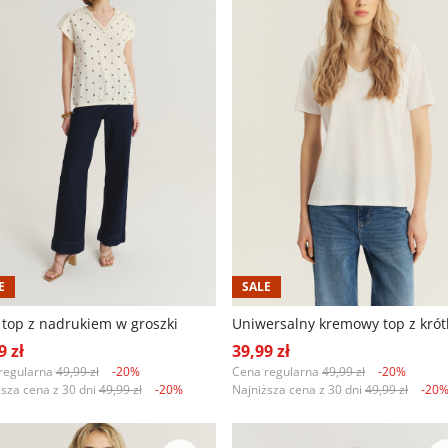
E
SALE
 top z nadrukiem w groszki
9 zł
39,99 zł
regularna
49,99 zł
-20%
Cena regularna
49,99 zł
-20%
ższa cena z 30 dni
49,99 zł
-20%
Najniższa cena z 30 dni
49,99 zł
-20