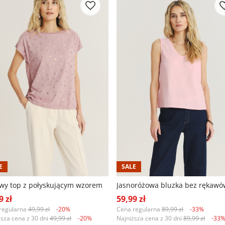
E
SALE
wy top z połyskującym wzorem
Jasnoróżowa bluzka bez rękawó
9 zł
59,99 zł
regularna
49,99 zł
-20%
Cena regularna
89,99 zł
-33%
ższa cena z 30 dni
49,99 zł
-20%
Najniższa cena z 30 dni
89,99 zł
-33