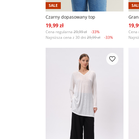
SALE
SAL
Czarny dopasowany top
19,99 zł
19,9
Cena regularna
29,99 zł
-33%
Cena 
Najniższa cena z 30 dni
29,99 zł
-33%
Najni