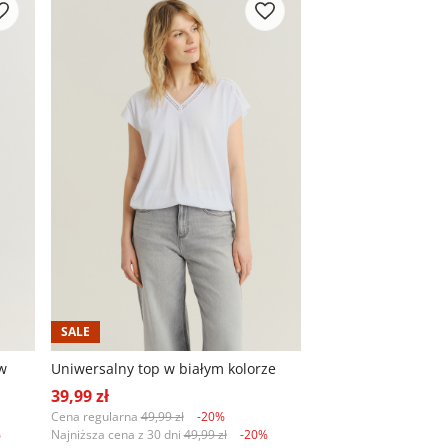
SALE
w
Uniwersalny top w białym kolorze
39,99 zł
Cena regularna
49,99 zł
-20%
%
Najniższa cena z 30 dni
49,99 zł
-20%