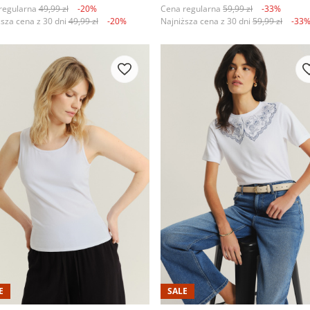
regularna
49,99 zł
-20%
Cena regularna
59,99 zł
-33%
ższa cena z 30 dni
49,99 zł
-20%
Najniższa cena z 30 dni
59,99 zł
-33
E
SALE