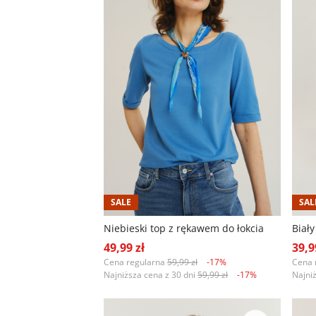
SALE
SAL
Niebieski top z rękawem do łokcia
Biały
49,99 zł
39,9
Cena regularna
59,99 zł
-17%
Cena 
Najniższa cena z 30 dni
59,99 zł
-17%
Najni
+1