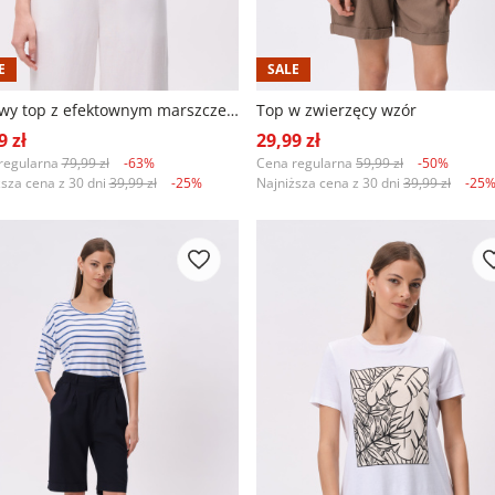
E
SALE
Różowy top z efektownym marszczeniem
Top w zwierzęcy wzór
9 zł
29,99 zł
regularna
79,99 zł
-63%
Cena regularna
59,99 zł
-50%
ższa cena z 30 dni
39,99 zł
-25%
Najniższa cena z 30 dni
39,99 zł
-25