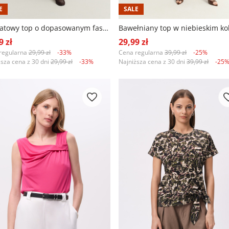
E
SALE
Granatowy top o dopasowanym fasonie
Bawełniany top w niebieskim ko
9 zł
29,99 zł
regularna
29,99 zł
-33%
Cena regularna
39,99 zł
-25%
ższa cena z 30 dni
29,99 zł
-33%
Najniższa cena z 30 dni
39,99 zł
-25
+1