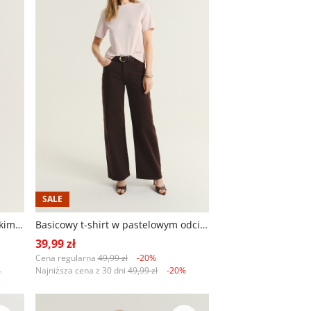
SALE
Uniwersalny kremowy top z krótkim rękawem
Basicowy t-shirt w pastelowym odcieniu różu
39,99 zł
Cena regularna
49,99 zł
-20%
%
Najniższa cena z 30 dni
49,99 zł
-20%