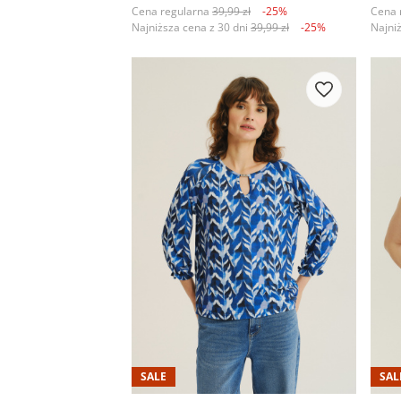
Cena regularna
39,99 zł
-25%
Cena 
Najniższa cena z 30 dni
39,99 zł
-25%
Najni
SALE
SAL