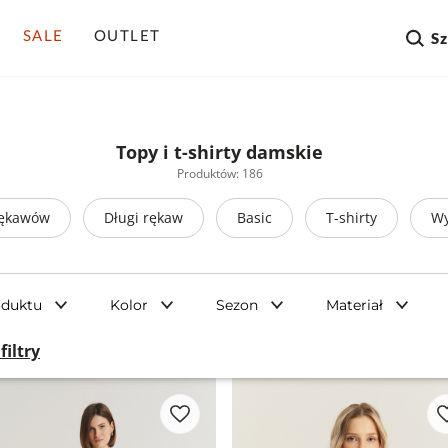
SALE
OUTLET
S
Topy i t-shirty damskie
Produktów: 186
rękawów
Długi rękaw
Basic
T-shirty
Wy
oduktu
Kolor
Sezon
Materiał
filtry