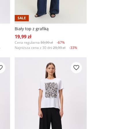
SALE
Biały top z grafiką
19,99 zł
Cena regularna
59,99 zł
-67%
%
Najniższa cena z 30 dni
29,99 zł
-33%