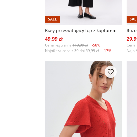
SALE
SAL
Biały prześwitujący top z kapturem
49,99 zł
29,9
Cena regularna
119,99 zł
-58%
Cena 
Najniższa cena z 30 dni
59,99 zł
-17%
Najni