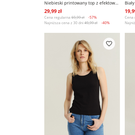
Niebieski printowany top z efektownym dekoltem
Biał
29,99 zł
19,9
Cena regularna
69,99 zł
-57%
Cena 
Najniższa cena z 30 dni
49,99 zł
-40%
Najni