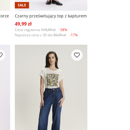
SALE
lorze
Czarny prześwitujący top z kapturem
49,99 zł
Cena regularna
119,99 zł
-58%
%
Najniższa cena z 30 dni
59,99 zł
-17%