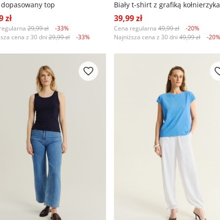
y dopasowany top
Biały t-shirt z grafiką kołnierzyka
9 zł
39,99 zł
regularna
29,99 zł
-33%
Cena regularna
49,99 zł
-20%
ższa cena z 30 dni
29,99 zł
-33%
Najniższa cena z 30 dni
49,99 zł
-20