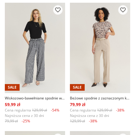
SALE
SALE
Wiskozowo-bawełniane spodnie w kratkę
Beżowe spodnie z zaznaczonym kantem
59,99 zł
79,99 zł
Cena regularna
129,99 zł
-54%
Cena regularna
129,99 zł
-38%
Najniższa cena z 30 dni
Najniższa cena z 30 dni
79,99 zł
-25%
129,99 zł
-38%