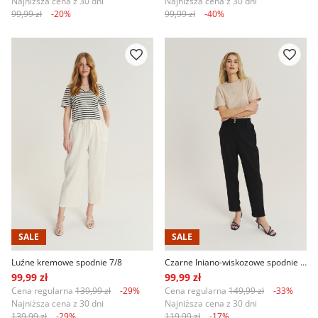
Najniższa cena z 30 dni
Najniższa cena z 30 dni
99,99 zł
-20%
99,99 zł
-40%
SALE
SALE
Luźne kremowe spodnie 7/8
Czarne lniano-wiskozowe spodnie z gumką w talii
99,99 zł
99,99 zł
Cena regularna
139,99 zł
-29%
Cena regularna
149,99 zł
-33%
Najniższa cena z 30 dni
Najniższa cena z 30 dni
139,99 zł
-29%
119,99 zł
-17%