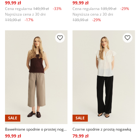
99,99 zł
99,99 zł
Cena regularna
149,99 zł
-33%
Cena regularna
139,99 zł
-29%
Najniższa cena z 30 dni
Najniższa cena z 30 dni
119,99 zł
-17%
139,99 zł
-29%
SALE
SALE
Bawełniane spodnie o prostej nogawce
Czarne spodnie z prostą nogawką
99,99 zł
79,99 zł