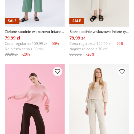
SALE
SALE
Zielone spodnie wiskozowo-lniane typu culotte
Białe spodnie wiskozowo-lniane typu culotte
79,99 zł
79,99 zł
Cena regularna
159,99 zł
-50%
Cena regularna
159,99 zł
-50%
Najniższa cena z 30 dni
Najniższa cena z 30 dni
99,99 zł
-20%
99,99 zł
-20%