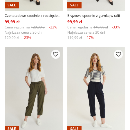
SALE
SALE
Czekoladowe spodnie z rozcięciem na nogawce
Brązowe spodnie z gumką w talii
99,99 zł
99,99 zł
Cena regularna
129,99 zł
-23%
Cena regularna
149,99 zł
-33%
Najniższa cena z 30 dni
Najniższa cena z 30 dni
129,99 zł
-23%
119,99 zł
-17%
SALE
SALE