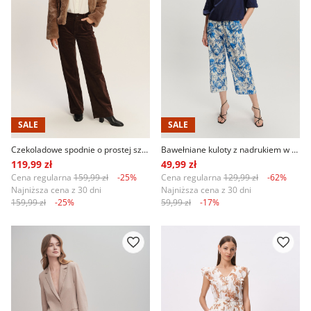
SALE
SALE
Czekoladowe spodnie o prostej szerokiej nogawce
Bawełniane kuloty z nadrukiem w niebieskie kwiaty
119,99 zł
49,99 zł
Cena regularna
159,99 zł
-25%
Cena regularna
129,99 zł
-62%
Najniższa cena z 30 dni
Najniższa cena z 30 dni
159,99 zł
-25%
59,99 zł
-17%