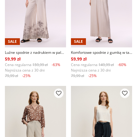
SALE
SALE
Luźne spodnie z nadrukiem w palmy
Komfortowe spodnie z gumką w talii jasny beż
59,99 zł
59,99 zł
Cena regularna
159,99 zł
-63%
Cena regularna
149,99 zł
-60%
Najniższa cena z 30 dni
Najniższa cena z 30 dni
79,99 zł
-25%
79,99 zł
-25%