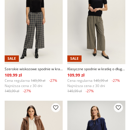
SALE
SALE
Szerokie wiskozowe spodnie w kratę
Klasyczne spodnie w kratkę o długości przed kostkę
109,99 zł
109,99 zł
Cena regularna
149,99 zł
-27%
Cena regularna
149,99 zł
-27%
Najniższa cena z 30 dni
Najniższa cena z 30 dni
149,99 zł
-27%
149,99 zł
-27%