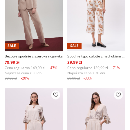
SALE
SALE
Beżowe spodnie z szeroką nogawką
Spodnie typu culotte z nadrukiem paisley
79,99 zł
39,99 zł
Cena regularna
149,99 zł
-47%
Cena regularna
139,99 zł
-71%
Najniższa cena z 30 dni
Najniższa cena z 30 dni
99,99 zł
-20%
59,99 zł
-33%