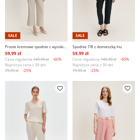
SALE
SALE
Proste kremowe spodnie z wysokim stanem
Spodnie 7/8 z domieszką lnu
59,99 zł
59,99 zł
Cena regularna
149,99 zł
-60%
Cena regularna
149,99 zł
-60%
Najniższa cena z 30 dni
Najniższa cena z 30 dni
79,99 zł
-25%
79,99 zł
-25%