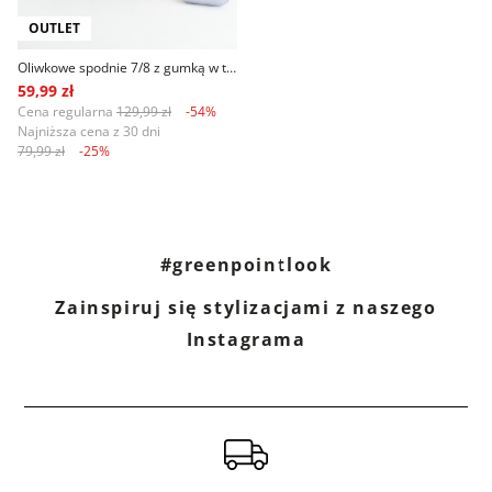
OUTLET
Oliwkowe spodnie 7/8 z gumką w talii
59,99 zł
Cena regularna
129,99 zł
-54%
Najniższa cena z 30 dni
79,99 zł
-25%
#greenpointlook
Zainspiruj się stylizacjami z naszego
Instagrama