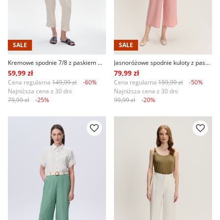
SALE
SALE
Kremowe spodnie 7/8 z paskiem w talii
Jasnoróżowe spodnie kuloty z paskiem
59,99 zł
79,99 zł
Cena regularna
149,99 zł
-60%
Cena regularna
159,99 zł
-50%
Najniższa cena z 30 dni
Najniższa cena z 30 dni
79,99 zł
-25%
99,99 zł
-20%