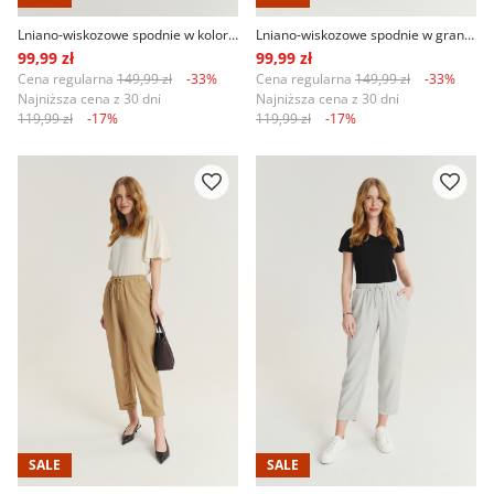
Lniano-wiskozowe spodnie w kolorze khaki
Lniano-wiskozowe spodnie w granatowym kolorze
99,99 zł
99,99 zł
Cena regularna
149,99 zł
-33%
Cena regularna
149,99 zł
-33%
Najniższa cena z 30 dni
Najniższa cena z 30 dni
119,99 zł
-17%
119,99 zł
-17%
SALE
SALE