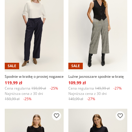
SALE
SALE
Spodnie w kratkę o prostej nogawce
Luźne jasnoszare spodnie w kratę
119,99 zł
109,99 zł
Cena regularna
159,99 zł
-25%
Cena regularna
149,99 zł
-27%
Najniższa cena z 30 dni
Najniższa cena z 30 dni
159,99 zł
-25%
149,99 zł
-27%