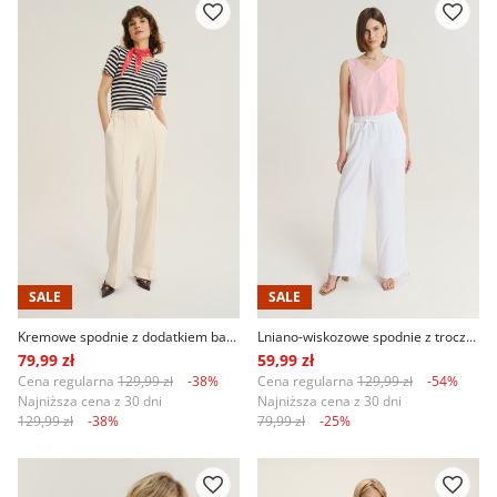
SALE
SALE
Kremowe spodnie z dodatkiem bawełny
Lniano-wiskozowe spodnie z troczkami u dołu nogawek
79,99 zł
59,99 zł
Cena regularna
129,99 zł
-38%
Cena regularna
129,99 zł
-54%
Najniższa cena z 30 dni
Najniższa cena z 30 dni
129,99 zł
-38%
79,99 zł
-25%