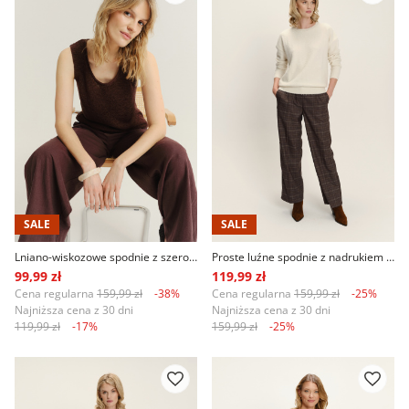
SALE
SALE
Lniano-wiskozowe spodnie z szeroką nogawką ciemny brąz
Proste luźne spodnie z nadrukiem w kratę
99,99 zł
119,99 zł
Cena regularna
159,99 zł
-38%
Cena regularna
159,99 zł
-25%
Najniższa cena z 30 dni
Najniższa cena z 30 dni
119,99 zł
-17%
159,99 zł
-25%