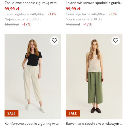
Casualowe spodnie z gumką w talii
Lniano-wiskozowe spodnie z gumką w talii
99,99 zł
99,99 zł
Cena regularna
149,99 zł
-33%
Cena regularna
149,99 zł
-33%
Najniższa cena z 30 dni
Najniższa cena z 30 dni
119,99 zł
-17%
119,99 zł
-17%
SALE
SALE
Komfortowe spodnie z gumką w talii
Bawełniane spodnie w oliwkowym odcieniu zieleni