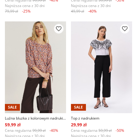
Najniższa cena z 30 dni
Najniższa cena z 30 dni
79,99 zł
-25%
49,99 zł
-40%
SALE
SALE
Luźna bluzka z kolorowym nadrukiem etno
Top z nadrukiem
59,99 zł
29,99 zł
Cena regularna
99,99 zł
-40%
Cena regularna
59,99 zł
-50%
Najniższa cena z 30 dni
Najniższa cena z 30 dni