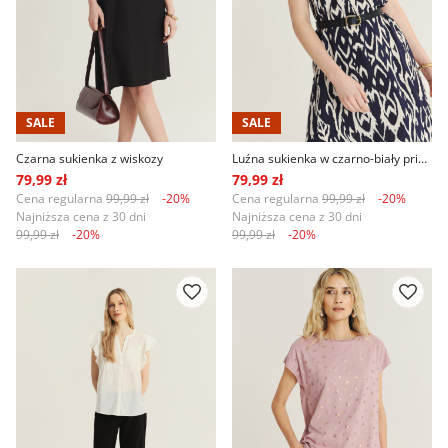
SALE
SALE
Czarna sukienka z wiskozy
Luźna sukienka w czarno-biały print etno
79,99 zł
79,99 zł
Cena regularna
99,99 zł
-20%
Cena regularna
99,99 zł
-20%
Najniższa cena z 30 dni
Najniższa cena z 30 dni
99,99 zł
-20%
99,99 zł
-20%