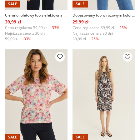
SALE
SALE
Ciemnofioletowy top z efektowną aplikacją z cekinów
Dopasowany top w różowym kolorze
39,99 zł
29,99 zł
Cena regularna
59,99 zł
-33%
Cena regularna
39,99 zł
-25%
Najniższa cena z 30 dni
Najniższa cena z 30 dni
59,99 zł
-33%
39,99 zł
-25%
SALE
SALE