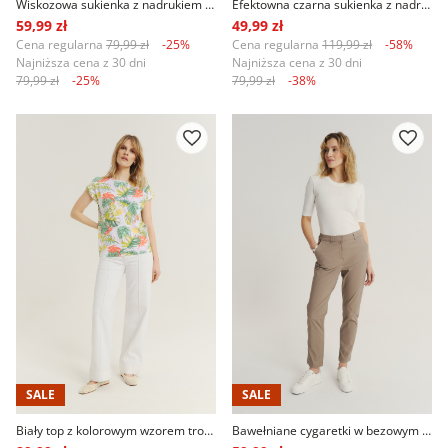
Wiskozowa sukienka z nadrukiem paisley
Efektowna czarna sukienka z nadrukiem w białe kwiaty
59,99 zł
49,99 zł
Cena regularna
79,99 zł
-25%
Cena regularna
119,99 zł
-58%
Najniższa cena z 30 dni
Najniższa cena z 30 dni
79,99 zł
-25%
79,99 zł
-38%
SALE
SALE
Biały top z kolorowym wzorem tropic
Bawełniane cygaretki w bezowym kolorze