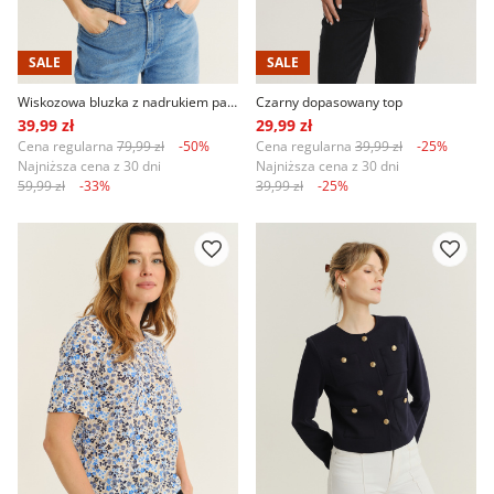
SALE
SALE
Wiskozowa bluzka z nadrukiem paisley
Czarny dopasowany top
39,99 zł
29,99 zł
Cena regularna
79,99 zł
-50%
Cena regularna
39,99 zł
-25%
Najniższa cena z 30 dni
Najniższa cena z 30 dni
59,99 zł
-33%
39,99 zł
-25%