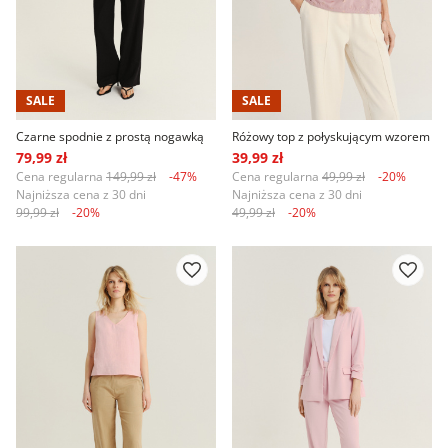
SALE
SALE
Czarne spodnie z prostą nogawką
Różowy top z połyskującym wzorem
79,99 zł
39,99 zł
Cena regularna
149,99 zł
-47%
Cena regularna
49,99 zł
-20%
Najniższa cena z 30 dni
Najniższa cena z 30 dni
99,99 zł
-20%
49,99 zł
-20%