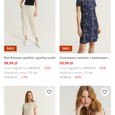
SALE
SALE
Komfortowe spodnie z gumką w talii
Granatowa sukienka z kwiatowym printem
99,99 zł
59,99 zł
Cena regularna
149,99 zł
-33%
Cena regularna
159,99 zł
-63%
Najniższa cena z 30 dni
Najniższa cena z 30 dni
119,99 zł
-17%
99,90 zł
-40%