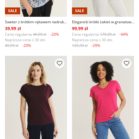
SALE
SALE
Sweter z krótkim rękawem nadruk w kwiaty
Elegancki krótki żakiet w granatowym kolorze
39,99 zł
99,99 zł
Cena regularna
49,99 zł
-20%
Cena regularna
179,99 zł
-44%
Najniższa cena z 30 dni
Najniższa cena z 30 dni
49,99 zł
-20%
139,99 zł
-29%