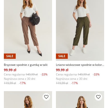
SALE
SALE
Brązowe spodnie z gumką w talii
Lniano-wiskozowe spodnie w kolorze khaki
99,99 zł
99,99 zł
Cena regularna
149,99 zł
-33%
Cena regularna
149,99 zł
-33%
Najniższa cena z 30 dni
Najniższa cena z 30 dni
119,99 zł
-17%
119,99 zł
-17%