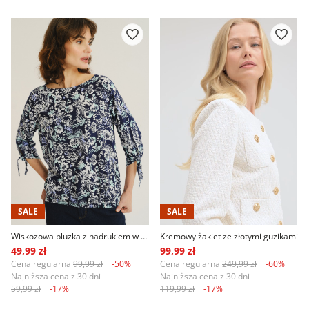
SALE
SALE
Wiskozowa bluzka z nadrukiem w kwiaty
Kremowy żakiet ze złotymi guzikami
49,99 zł
99,99 zł
Cena regularna
99,99 zł
-50%
Cena regularna
249,99 zł
-60%
Najniższa cena z 30 dni
Najniższa cena z 30 dni
59,99 zł
-17%
119,99 zł
-17%