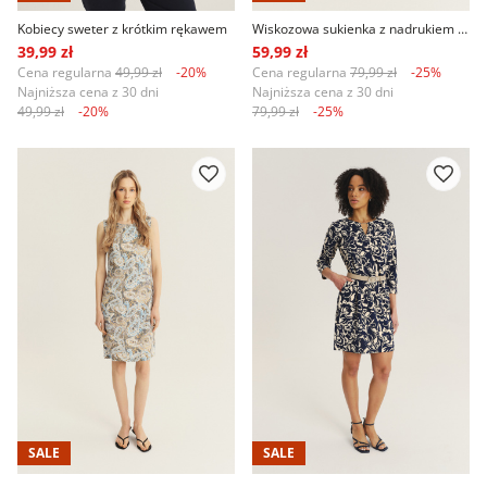
Kobiecy sweter z krótkim rękawem
Wiskozowa sukienka z nadrukiem tropic
39,99 zł
59,99 zł
Cena regularna
49,99 zł
-20%
Cena regularna
79,99 zł
-25%
Najniższa cena z 30 dni
Najniższa cena z 30 dni
49,99 zł
-20%
79,99 zł
-25%
SALE
SALE