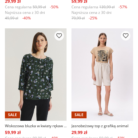
29,99 zł
59,99 zł
Cena regularna
59,99 zł
-50%
Cena regularna
139,99 zł
-57%
Najniższa cena z 30 dni
Najniższa cena z 30 dni
49,99 zł
-40%
79,99 zł
-25%
SALE
SALE
Wiskozowa bluzka w kwiaty rękaw 3/4
Jasnobeżowy top z grafiką animal
59,99 zł
29,99 zł
Cena regularna
99,99 zł
-40%
Cena regularna
59,99 zł
-50%