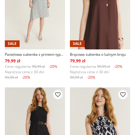
SALE
SALE
Pastelowa sukienka z printem typu paisley
Brązowa sukienka o luźnym kroju
79,99 zł
79,99 zł
Cena regularna
99,99 zł
-20%
Cena regularna
99,99 zł
-20%
Najniższa cena z 30 dni
Najniższa cena z 30 dni
99,99 zł
-20%
99,99 zł
-20%