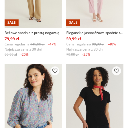
SALE
SALE
Beżowe spodnie z prostą nogawką
Eleganckie jasnoróżowe spodnie typu cygaretki
79,99 zł
59,99 zł
Cena regularna
149,99 zł
-47%
Cena regularna
99,99 zł
-40%
Najniższa cena z 30 dni
Najniższa cena z 30 dni
99,99 zł
-20%
79,99 zł
-25%