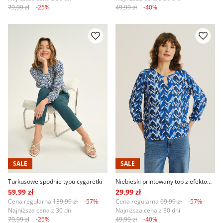
79,99 zł
-25%
49,99 zł
-40%
SALE
SALE
Turkusowe spodnie typu cygaretki
Niebieski printowany top z efektownym dekoltem
59,99 zł
29,99 zł
Cena regularna
139,99 zł
-57%
Cena regularna
69,99 zł
-57%
Najniższa cena z 30 dni
Najniższa cena z 30 dni
79,99 zł
-25%
49,99 zł
-40%