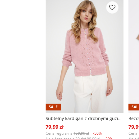
SALE
SAL
Subtelny kardigan z drobnymi guzikami
Beżo
79,99 zł
79,9
Cena regularna
159,99 zł
-50%
Cena 
Najniższa cena z 30 dni
99,99 zł
-20%
Najni