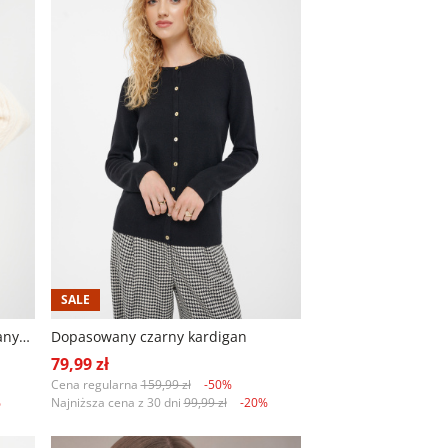
SALE
Luźny kremowy kardigan z wiązanym paskiem
Dopasowany czarny kardigan
79,99 zł
Cena regularna
159,99 zł
-50%
%
Najniższa cena z 30 dni
99,99 zł
-20%