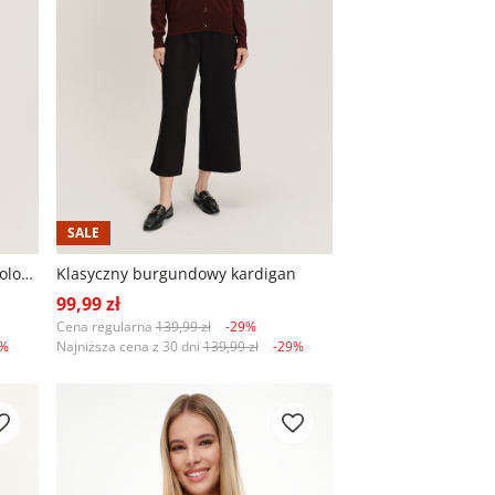
SALE
Klasyczny kardigan w czarnym kolorze
Klasyczny burgundowy kardigan
99,99 zł
Cena regularna
139,99 zł
-29%
9%
Najniższa cena z 30 dni
139,99 zł
-29%