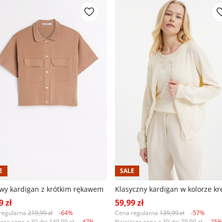
E
SALE
wy kardigan z krótkim rękawem
9 zł
59,99 zł
regularna
219,99 zł
-64%
Cena regularna
139,99 zł
-57%
ższa cena z 30 dni
149,99 zł
-47%
Najniższa cena z 30 dni
79,99 zł
-25