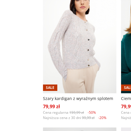
SALE
SAL
Szary kardigan z wyraźnym splotem
79,99 zł
79,9
Cena regularna
159,99 zł
-50%
Cena 
Najniższa cena z 30 dni
99,99 zł
-20%
Najni