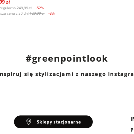
99 zł
regularna
249,99 zł
-52%
ższa cena z 30 dni
129,99 zł
-8%
#greenpointlook
nspiruj się stylizacjami z naszego Instag
I
Sklepy stacjonarne