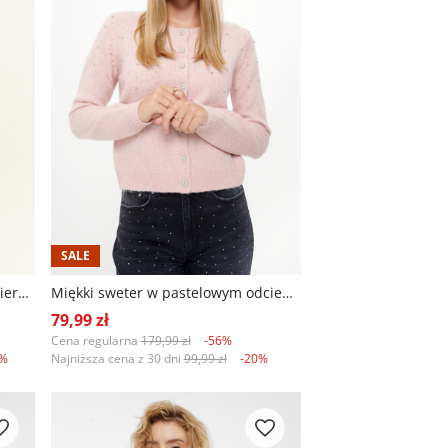
SALE
Casualowy szary kardigan z kołnierzykiem
Miękki sweter w pastelowym odcieniu różu
79,99 zł
Cena regularna
179,99 zł
-56%
5%
Najniższa cena z 30 dni
99,99 zł
-20%