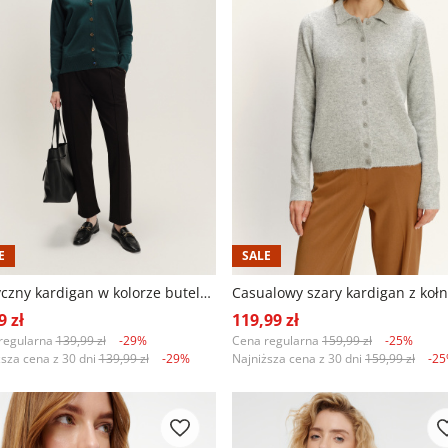
E
SALE
Klasyczny kardigan w kolorze butelkowej zieleni
9 zł
119,99 zł
regularna
139,99 zł
-29%
Cena regularna
159,99 zł
-25%
ższa cena z 30 dni
139,99 zł
-29%
Najniższa cena z 30 dni
159,99 zł
-2