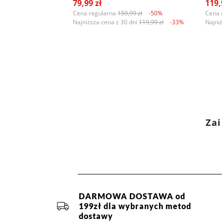
79,99 zł
119,
Cena regularna
159,99 zł
-50%
Cena 
Najniższa cena z 30 dni
119,99 zł
-33%
Najni
Zai
DARMOWA DOSTAWA od
199zł dla wybranych metod
dostawy