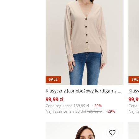
SALE
SAL
Klasyczny jasnobeżowy kardigan z kontrastowymi guzikami
99,99 zł
99,9
Cena regularna
139,99 zł
-29%
Cena 
Najniższa cena z 30 dni
139,99 zł
-29%
Najni