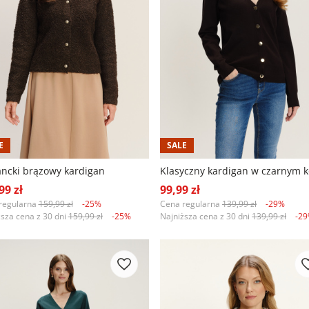
E
SALE
ancki brązowy kardigan
99 zł
99,99 zł
regularna
159,99 zł
-25%
Cena regularna
139,99 zł
-29%
ższa cena z 30 dni
159,99 zł
-25%
Najniższa cena z 30 dni
139,99 zł
-2