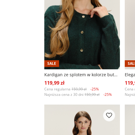
SALE
SAL
Kardigan ze splotem w kolorze butelkowej zieleni
Eleg
119,99 zł
119,
Cena regularna
159,99 zł
-25%
Cena 
Najniższa cena z 30 dni
159,99 zł
-25%
Najni