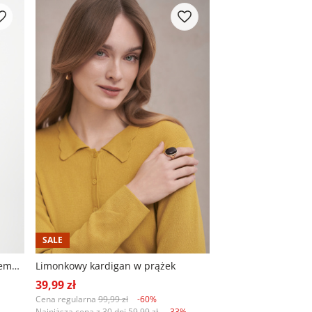
SALE
Klasyczny kardigan w kolorze kremowym
Limonkowy kardigan w prążek
39,99 zł
Cena regularna
99,99 zł
-60%
%
Najniższa cena z 30 dni
59,99 zł
-33%