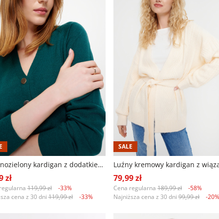
E
SALE
Ciemnozielony kardigan z dodatkiem wiskozy
9 zł
79,99 zł
regularna
119,99 zł
-33%
Cena regularna
189,99 zł
-58%
ższa cena z 30 dni
119,99 zł
-33%
Najniższa cena z 30 dni
99,99 zł
-20