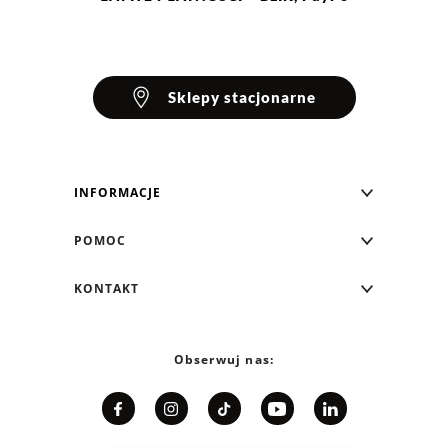
Sklepy stacjonarne
INFORMACJE
Blog Greenpoint
POMOC
O nas
Najczęściej zadawane pytania
KONTAKT
Klub Greenpoint
Sposoby płatności
Formularz kontaktowy
Zamówienia indywidualne
PayPo - Kup teraz, zapłać za 30 dni
Telefon: 12 287 07 07
Obserwuj nas:
Franczyza
Formy i koszt dostawy
Pn. - pt.: 8:00 - 15:00
Współpraca
Zwrot/Wymiana
Relacje inwestorskie
Kariera