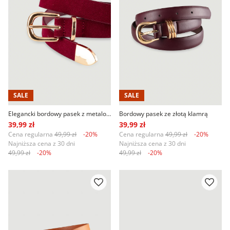
SALE
SALE
Elegancki bordowy pasek z metalowym wykończeniem
Bordowy pasek ze złotą klamrą
39,99 zł
39,99 zł
Cena regularna
49,99 zł
-20%
Cena regularna
49,99 zł
-20%
Najniższa cena z 30 dni
Najniższa cena z 30 dni
49,99 zł
-20%
49,99 zł
-20%