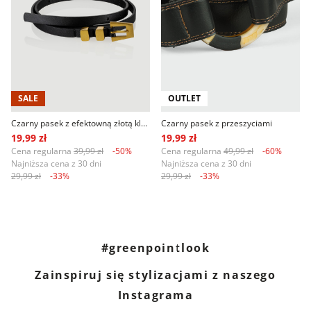
SALE
OUTLET
Czarny pasek z efektowną złotą klamrą
Czarny pasek z przeszyciami
19,99 zł
19,99 zł
Cena regularna
39,99 zł
-50%
Cena regularna
49,99 zł
-60%
Najniższa cena z 30 dni
Najniższa cena z 30 dni
29,99 zł
-33%
29,99 zł
-33%
#greenpointlook
Zainspiruj się stylizacjami z naszego
Instagrama