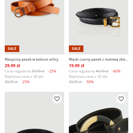
SALE
SALE
Klasyczny pasek w kolorze ochry
Wąski czarny pasek z matową złotą klamrą
29,99 zł
19,99 zł
Cena regularna
39,99 zł
-25%
Cena regularna
49,99 zł
-60%
Najniższa cena z 30 dni
Najniższa cena z 30 dni
39,99 zł
-25%
39,99 zł
-50%