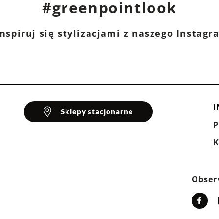
#greenpointlook
nspiruj się stylizacjami z naszego Instag
I
Sklepy stacjonarne
K
Obser