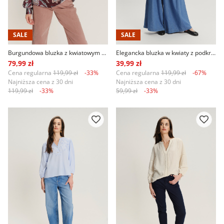
SALE
SALE
Burgundowa bluzka z kwiatowym nadrukiem
Elegancka bluzka w kwiaty z podkreśloną talią
79,99 zł
39,99 zł
Cena regularna
119,99 zł
-33%
Cena regularna
119,99 zł
-67%
Najniższa cena z 30 dni
Najniższa cena z 30 dni
119,99 zł
-33%
59,99 zł
-33%