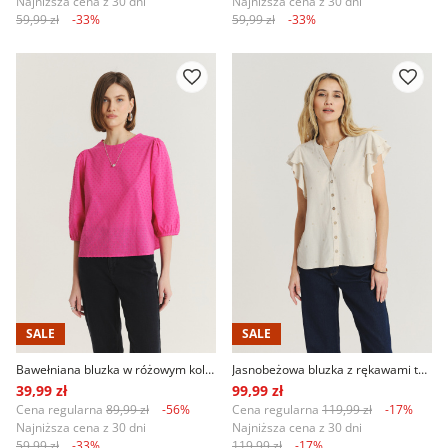
Najniższa cena z 30 dni
Najniższa cena z 30 dni
59,99 zł
-33%
59,99 zł
-33%
SALE
SALE
Bawełniana bluzka w różowym kolorze
Jasnobeżowa bluzka z rękawami typu motylki
39,99 zł
99,99 zł
Cena regularna
89,99 zł
-56%
Cena regularna
119,99 zł
-17%
Najniższa cena z 30 dni
Najniższa cena z 30 dni
59,99 zł
-33%
119,99 zł
-17%