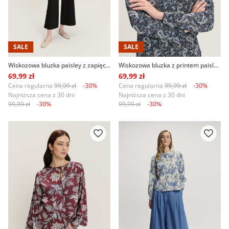
SALE
SALE
Wiskozowa bluzka paisley z zapięciem typu łezka
Wiskozowa bluzka z printem paisley długi rękaw
69,99 zł
69,99 zł
Cena regularna
99,99 zł
-30%
Cena regularna
99,99 zł
-30%
Najniższa cena z 30 dni
Najniższa cena z 30 dni
99,99 zł
-30%
99,99 zł
-30%