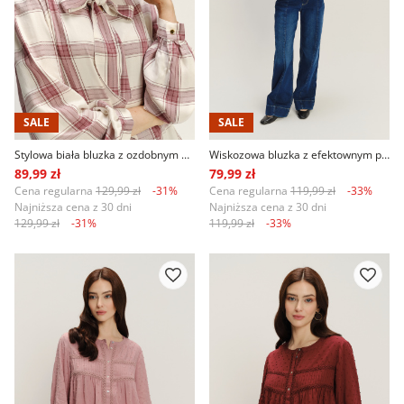
SALE
SALE
Stylowa biała bluzka z ozdobnym wiązaniem nadruk w kratę
Wiskozowa bluzka z efektownym printem
89,99 zł
79,99 zł
Cena regularna
129,99 zł
-31%
Cena regularna
119,99 zł
-33%
Najniższa cena z 30 dni
Najniższa cena z 30 dni
129,99 zł
-31%
119,99 zł
-33%