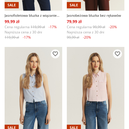
SALE
SALE
Jasnofioletowa bluzka z wiązaniem u dołu
Jasnobeżowa bluzka bez rękawów
99,99 zł
79,99 zł
Cena regularna
119,99 zł
-17%
Cena regularna
99,99 zł
-20%
Najniższa cena z 30 dni
Najniższa cena z 30 dni
119,99 zł
-17%
99,99 zł
-20%
SALE
SALE