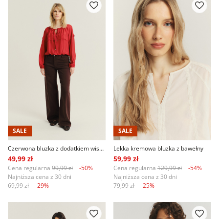
SALE
SALE
Czerwona bluzka z dodatkiem wiskozy
Lekka kremowa bluzka z bawełny
49,99 zł
59,99 zł
Cena regularna
99,99 zł
-50%
Cena regularna
129,99 zł
-54%
Najniższa cena z 30 dni
Najniższa cena z 30 dni
69,99 zł
-29%
79,99 zł
-25%