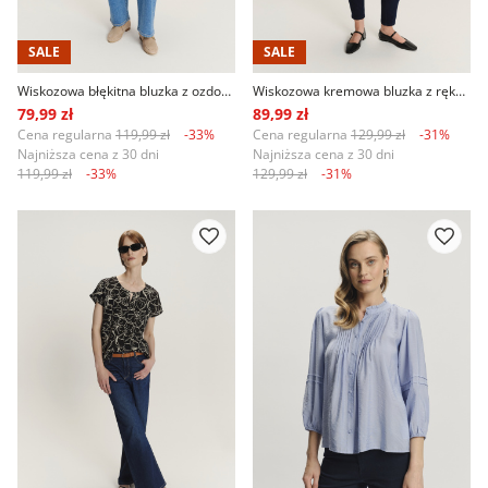
SALE
SALE
Wiskozowa błękitna bluzka z ozdobnym haftem
Wiskozowa kremowa bluzka z rękawem 3/4
79,99 zł
89,99 zł
Cena regularna
119,99 zł
-33%
Cena regularna
129,99 zł
-31%
Najniższa cena z 30 dni
Najniższa cena z 30 dni
119,99 zł
-33%
129,99 zł
-31%