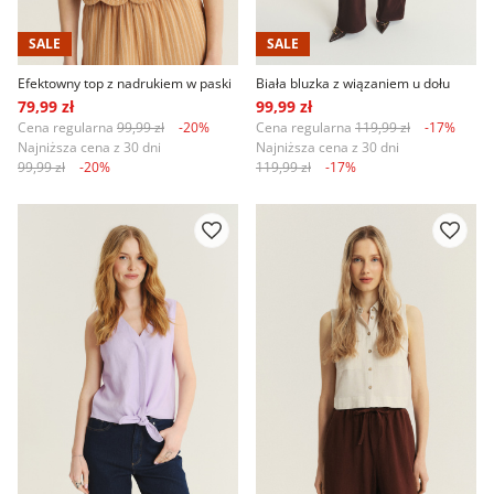
SALE
SALE
Efektowny top z nadrukiem w paski
Biała bluzka z wiązaniem u dołu
79,99 zł
99,99 zł
Cena regularna
99,99 zł
-20%
Cena regularna
119,99 zł
-17%
Najniższa cena z 30 dni
Najniższa cena z 30 dni
99,99 zł
-20%
119,99 zł
-17%