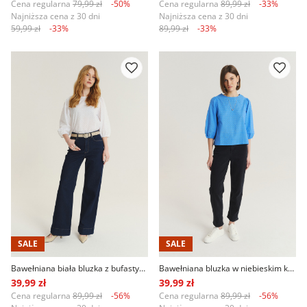
Cena regularna
79,99 zł
-50%
Cena regularna
89,99 zł
-33%
Najniższa cena z 30 dni
Najniższa cena z 30 dni
59,99 zł
-33%
89,99 zł
-33%
SALE
SALE
Bawełniana biała bluzka z bufastymi rękawami
Bawełniana bluzka w niebieskim kolorze
39,99 zł
39,99 zł
Cena regularna
89,99 zł
-56%
Cena regularna
89,99 zł
-56%