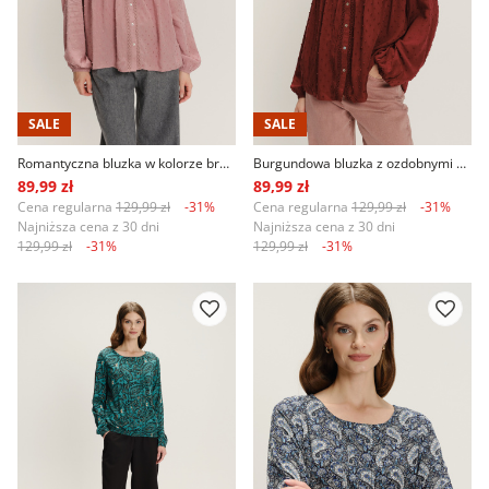
SALE
SALE
Romantyczna bluzka w kolorze brudnego różu
Burgundowa bluzka z ozdobnymi detalami
89,99 zł
89,99 zł
Cena regularna
129,99 zł
-31%
Cena regularna
129,99 zł
-31%
Najniższa cena z 30 dni
Najniższa cena z 30 dni
129,99 zł
-31%
129,99 zł
-31%