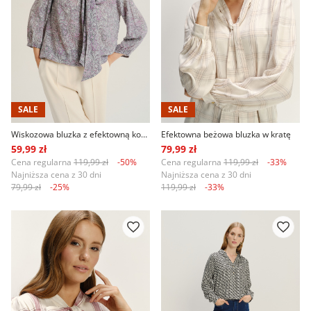
SALE
SALE
Wiskozowa bluzka z efektowną kokardą
Efektowna beżowa bluzka w kratę
59,99 zł
79,99 zł
Cena regularna
119,99 zł
-50%
Cena regularna
119,99 zł
-33%
Najniższa cena z 30 dni
Najniższa cena z 30 dni
79,99 zł
-25%
119,99 zł
-33%