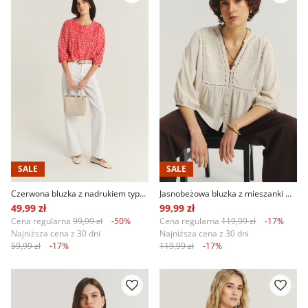
SALE
SALE
Czerwona bluzka z nadrukiem typu łączka
Jasnobeżowa bluzka z mieszanki wiskozy z lnem
49,99 zł
99,99 zł
Cena regularna
99,99 zł
-50%
Cena regularna
119,99 zł
-17%
Najniższa cena z 30 dni
Najniższa cena z 30 dni
59,99 zł
-17%
119,99 zł
-17%