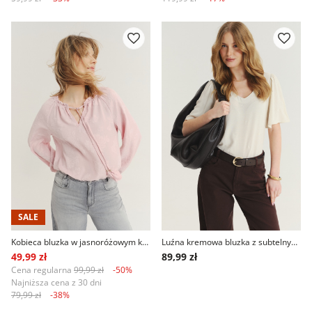
SALE
Kobieca bluzka w jasnoróżowym kolorze
Luźna kremowa bluzka z subtelnym haftem
49,99 zł
89,99 zł
Cena regularna
99,99 zł
-50%
Najniższa cena z 30 dni
79,99 zł
-38%