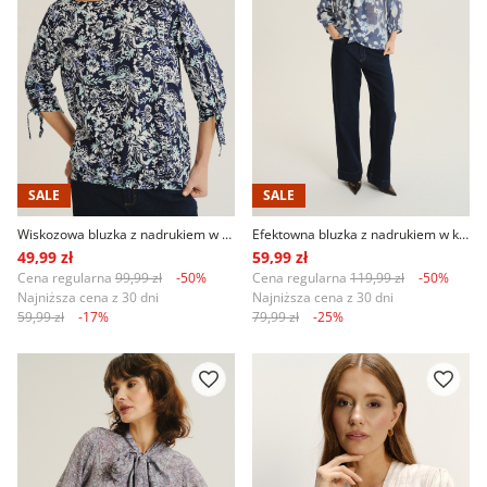
SALE
SALE
Wiskozowa bluzka z nadrukiem w kwiaty
Efektowna bluzka z nadrukiem w kwiaty
49,99 zł
59,99 zł
Cena regularna
99,99 zł
-50%
Cena regularna
119,99 zł
-50%
Najniższa cena z 30 dni
Najniższa cena z 30 dni
59,99 zł
-17%
79,99 zł
-25%