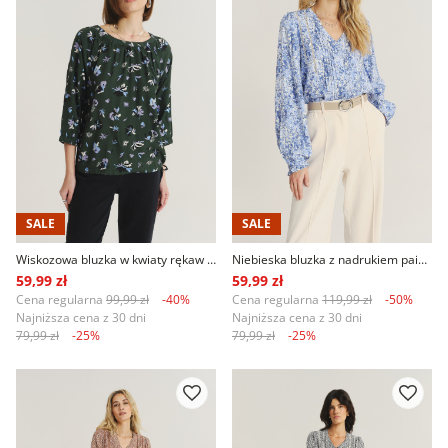
SALE
SALE
Wiskozowa bluzka w kwiaty rękaw 3/4
Niebieska bluzka z nadrukiem paisley
59,99 zł
59,99 zł
Cena regularna
99,99 zł
-40%
Cena regularna
119,99 zł
-50%
Najniższa cena z 30 dni
Najniższa cena z 30 dni
79,99 zł
-25%
79,99 zł
-25%