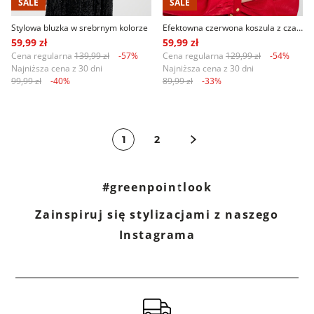
SALE
SALE
Stylowa bluzka w srebrnym kolorze
Efektowna czerwona koszula z czarnym wiązaniem
59,99 zł
59,99 zł
Cena regularna
139,99 zł
-57%
Cena regularna
129,99 zł
-54%
Najniższa cena z 30 dni
Najniższa cena z 30 dni
99,99 zł
-40%
89,99 zł
-33%
1
2
#greenpointlook
Zainspiruj się stylizacjami z naszego
Instagrama