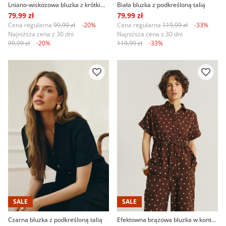
Lniano-wiskozowa bluzka z krótkim rękawem
Biała bluzka z podkreśloną talią
79,99 zł
79,99 zł
Cena regularna
99,99 zł
-20%
Cena regularna
119,99 zł
-33%
Najniższa cena z 30 dni
Najniższa cena z 30 dni
99,99 zł
-20%
119,99 zł
-33%
SALE
SALE
Czarna bluzka z podkreśloną talią
Efektowna brązowa bluzka w kontrastowe groszki