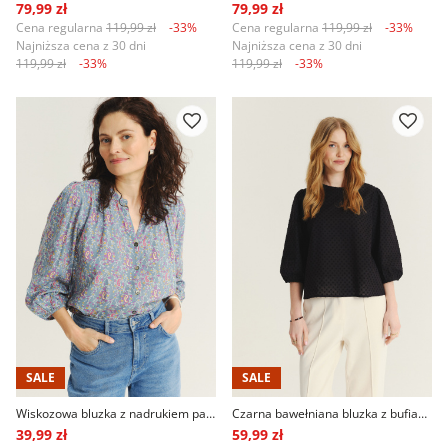
79,99 zł
79,99 zł
Cena regularna
119,99 zł
-33%
Cena regularna
119,99 zł
-33%
Najniższa cena z 30 dni
Najniższa cena z 30 dni
119,99 zł
-33%
119,99 zł
-33%
SALE
SALE
Wiskozowa bluzka z nadrukiem paisley
Czarna bawełniana bluzka z bufiastymi rękawami
39,99 zł
59,99 zł