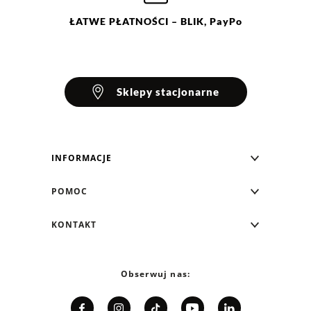
ŁATWE
PŁATNOŚCI
– BLIK, PayPo
Sklepy stacjonarne
INFORMACJE
Blog Greenpoint
POMOC
O nas
Najczęściej zadawane pytania
KONTAKT
Klub Greenpoint
Sposoby płatności
Formularz kontaktowy
Zamówienia indywidualne
PayPo - Kup teraz, zapłać za 30 dni
Telefon: 12 287 07 07
Obserwuj nas:
Franczyza
Formy i koszt dostawy
Pn. - pt.: 8:00 - 15:00
Współpraca