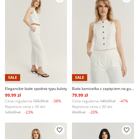
SALE
SALE
Eleganckie białe spodnie typu kuloty
Biała kamizelka z zapięciem na guziki
99,99 zł
79,99 zł
Cena regularna
159,99 zł
-38%
Cena regularna
149,99 zł
-47%
Najniższa cena z 30 dni
Najniższa cena z 30 dni
129,99 zł
-23%
99,99 zł
-20%