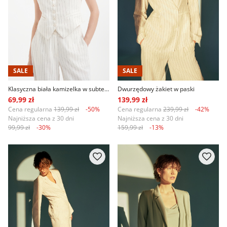
SALE
SALE
Klasyczna biała kamizelka w subtelne paski
Dwurzędowy żakiet w paski
69,99 zł
139,99 zł
Cena regularna
139,99 zł
-50%
Cena regularna
239,99 zł
-42%
Najniższa cena z 30 dni
Najniższa cena z 30 dni
99,99 zł
-30%
159,99 zł
-13%