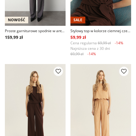
NOWOŚĆ
SALE
Proste garniturowe spodnie w antracytowym kolorze
Stylowy top w kolorze ciemnej czekolady
159,99 zł
59,99 zł
Cena regularna
69,99 zł
-14%
Najniższa cena z 30 dni
69,99 zł
-14%