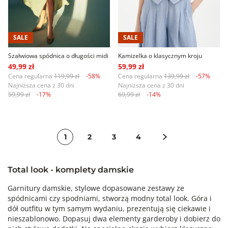
SALE
SALE
Szałwiowa spódnica o długości midi
Kamizelka o klasycznym kroju
49,99 zł
59,99 zł
Cena regularna
119,99 zł
-58%
Cena regularna
139,99 zł
-57%
Najniższa cena z 30 dni
Najniższa cena z 30 dni
59,99 zł
-17%
69,99 zł
-14%
1
2
3
4
Total look - komplety damskie
Garnitury damskie, stylowe dopasowane zestawy ze
spódnicami czy spodniami, stworzą modny total look. Góra i
dół outfitu w tym samym wydaniu, prezentują się ciekawie i
nieszablonowo. Dopasuj dwa elementy garderoby i dobierz do