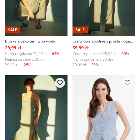
SALE
SALE
Bluzka z dekoltem typu woda
Szałwiowe spodnie z prostą nogawką
29,99 zł
59,99 zł
Cena regularna
79,99 zł
-63%
Cena regularna
149,99 zł
-60%
Najniższa cena z 30 dni
Najniższa cena z 30 dni
39,99 zł
-25%
79,99 zł
-25%