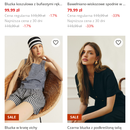
Bluzka koszulowa z bufiastymi rękawami
Bawełniano-wiskozowe spodnie w kratę vichy
99,99 zł
79,99 zł
Cena regularna
119,99 zł
-17%
Cena regularna
119,99 zł
-33%
Najniższa cena z 30 dni
Najniższa cena z 30 dni
119,99 zł
-17%
119,99 zł
-33%
SALE
SALE
Bluzka w kratę vichy
Czarna bluzka z podkreśloną talią