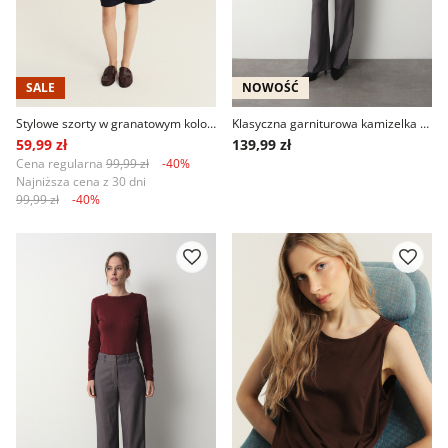
SALE
NOWOŚĆ
Stylowe szorty w granatowym kolorze
Klasyczna garniturowa kamizelka w antracytowym kolorze
59,99 zł
139,99 zł
Cena regularna
99,99 zł
-40%
Najniższa cena z 30 dni
99,99 zł
-40%