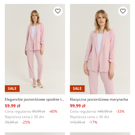
SALE
SALE
Eleganckie jasnoróżowe spodnie typu cygaretki
Klasyczna jasnoróżowa marynarka
59,99 zł
99,99 zł
Cena regularna
99,99 zł
-40%
Cena regularna
149,99 zł
-33%
Najniższa cena z 30 dni
Najniższa cena z 30 dni
79,99 zł
-25%
119,99 zł
-17%