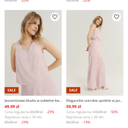
99,99 zł
-20%
99,99 zł
-20%
SALE
SALE
Jasnoróżowa bluzka w subtelne kwiaty
Eleganckie szerokie spodnie w jasnoróżowym kolorze
49,99 zł
59,99 zł
Cena regularna
69,99 zł
-29%
Cena regularna
119,99 zł
-50%
Najniższa cena z 30 dni
Najniższa cena z 30 dni
69,99 zł
-29%
69,99 zł
-14%