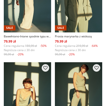
SALE
SALE
Bawełniano-lniane spodnie typu wide leg
Prosta marynarka z wiskozą
79,99 zł
79,99 zł
Cena regularna
159,99 zł
-50%
Cena regularna
219,99 zł
-64%
Najniższa cena z 30 dni
Najniższa cena z 30 dni
99,99 zł
-20%
99,99 zł
-20%