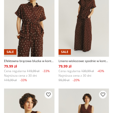
SALE
SALE
Efektowna brązowa bluzka w kontrastowe groszki
Lniano-wiskozowe spodnie w kontrastowe groszki
79,99 zł
79,99 zł
Cena regularna
119,99 zł
-33%
Cena regularna
139,99 zł
-43%
Najniższa cena z 30 dni
Najniższa cena z 30 dni
119,99 zł
-33%
99,99 zł
-20%