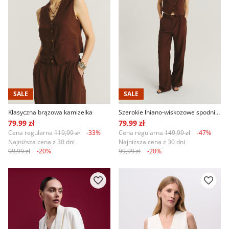
SALE
SALE
Klasyczna brązowa kamizelka
Szerokie lniano-wiskozowe spodnie w brązowym kolorze
79,99 zł
79,99 zł
Cena regularna
119,99 zł
-33%
Cena regularna
149,99 zł
-47%
Najniższa cena z 30 dni
Najniższa cena z 30 dni
99,99 zł
-20%
99,99 zł
-20%