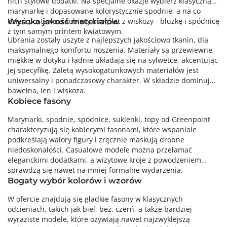
nich stylowe dodatki. Na specjalne okazje wybierz klasyczną
marynarkę i dopasowane kolorystycznie spodnie, a na co
dzień postaw na kobiecy komplet z wiskozy - bluzkę i spódnicę
Wysoka jakość materiałów
z tym samym printem kwiatowym.
Ubrania zostały uszyte z najlepszych jakościowo tkanin, dla
maksymalnego komfortu noszenia. Materiały są przewiewne,
miękkie w dotyku i ładnie układają się na sylwetce, akcentując
jej specyfikę. Zaletą wysokogatunkowych materiałów jest
uniwersalny i ponadczasowy charakter. W składzie dominuje
bawełna, len i wiskoza.
Kobiece fasony
Marynarki, spodnie, spódnice, sukienki, topy od Greenpoint
charakteryzują się kobiecymi fasonami, które wspaniale
podkreślają walory figury i zręcznie maskują drobne
niedoskonałości. Casualowe modele można przełamać
eleganckimi dodatkami, a wizytowe kroje z powodzeniem
sprawdzą się nawet na mniej formalne wydarzenia.
Bogaty wybór kolorów i wzorów
W ofercie znajdują się gładkie fasony w klasycznych
odcieniach, takich jak biel, beż, czerń, a także bardziej
wyraziste modele, które ożywiają nawet najzwyklejszą