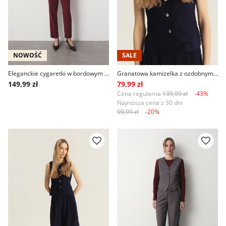
NOWOŚĆ
SALE
Eleganckie cygaretki w bordowym kolorze
Granatowa kamizelka z ozdobnymi guzikami
149,99 zł
79,99 zł
Cena regularna
139,99 zł
-43%
Najniższa cena z 30 dni
99,99 zł
-20%