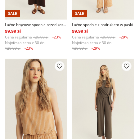
SALE
SALE
Luźne brązowe spodnie przed kostkę
Luźne spodnie z nadrukiem w paski
99,99 zł
99,99 zł
Cena regularna
129,99 zł
-23%
Cena regularna
139,99 zł
-29%
Najniższa cena z 30 dni
Najniższa cena z 30 dni
129,99 zł
-23%
139,99 zł
-29%