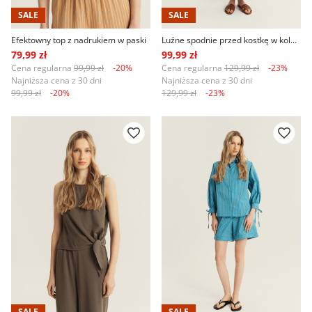
SALE
SALE
Efektowny top z nadrukiem w paski
Luźne spodnie przed kostkę w kolorze khaki
79,99 zł
99,99 zł
Cena regularna
99,99 zł
-20%
Cena regularna
129,99 zł
-23%
Najniższa cena z 30 dni
Najniższa cena z 30 dni
99,99 zł
-20%
129,99 zł
-23%
SALE
SALE