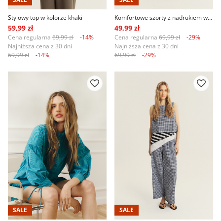
Stylowy top w kolorze khaki
Komfortowe szorty z nadrukiem w paski
59,99 zł
49,99 zł
Cena regularna
69,99 zł
-14%
Cena regularna
69,99 zł
-29%
Najniższa cena z 30 dni
Najniższa cena z 30 dni
69,99 zł
-14%
69,99 zł
-29%
SALE
SALE