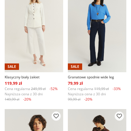
SALE
SALE
Klasyczny biały żakiet
Granatowe spodnie wide leg
119,99 zł
79,99 zł
Cena regularna
249,99 zł
-52%
Cena regularna
119,99 zł
-33%
Najniższa cena z 30 dni
Najniższa cena z 30 dni
149,99 zł
-20%
99,99 zł
-20%