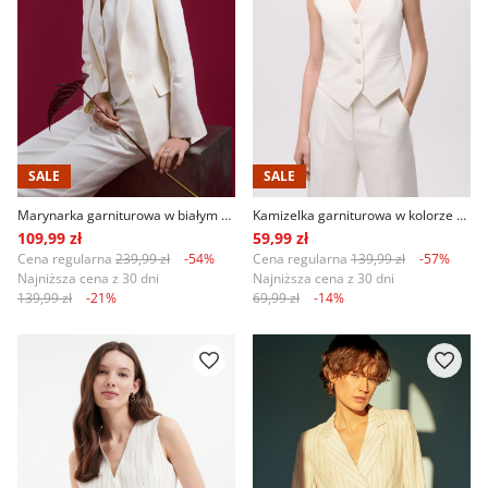
SALE
SALE
Marynarka garniturowa w białym kolorze
Kamizelka garniturowa w kolorze białym
109,99 zł
59,99 zł
Cena regularna
239,99 zł
-54%
Cena regularna
139,99 zł
-57%
Najniższa cena z 30 dni
Najniższa cena z 30 dni
139,99 zł
-21%
69,99 zł
-14%