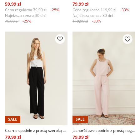
59,99 zł
79,99 zł
Cena regularna
79,99 zł
-25%
Cena regularna
119,99 zł
-33%
Najniższa cena z 30 dni
Najniższa cena z 30 dni
79,99 zł
-25%
119,99 zł
-33%
SALE
SALE
Czarne spodnie z prostą szeroką nogawką
Jasnoróżowe spodnie z prostą nogawką
79,99 zł
79,99 zł