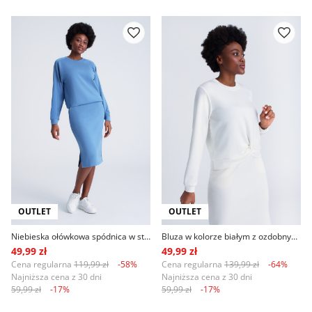
OUTLET
OUTLET
Niebieska ołówkowa spódnica w stylu sportowym
Bluza w kolorze białym z ozdobnym marszczeniem
49,99 zł
49,99 zł
Cena regularna
119,99 zł
-58%
Cena regularna
139,99 zł
-64%
Najniższa cena z 30 dni
Najniższa cena z 30 dni
59,99 zł
-17%
59,99 zł
-17%