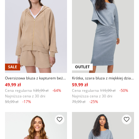
SALE
OUTLET
Oversizowa bluza z kapturem beżowa
Krótka, szara bluza z miękkiej dzianiny
49,99 zł
59,99 zł
Cena regularna
139,99 zł
-64%
Cena regularna
119,99 zł
-50%
Najniższa cena z 30 dni
Najniższa cena z 30 dni
59,99 zł
-17%
79,99 zł
-25%