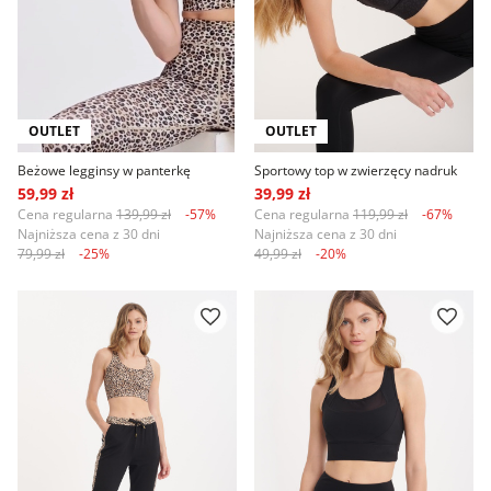
OUTLET
OUTLET
Beżowe legginsy w panterkę
Sportowy top w zwierzęcy nadruk
59,99 zł
39,99 zł
Cena regularna
139,99 zł
-57%
Cena regularna
119,99 zł
-67%
Najniższa cena z 30 dni
Najniższa cena z 30 dni
79,99 zł
-25%
49,99 zł
-20%