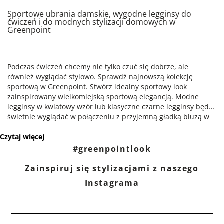
Sportowe ubrania damskie, wygodne legginsy do
ćwiczeń i do modnych stylizacji domowych w
Greenpoint
Podczas ćwiczeń chcemy nie tylko czuć się dobrze, ale
również wyglądać stylowo. Sprawdź najnowszą kolekcję
sportową w Greenpoint. Stwórz idealny sportowy look
zainspirowany wielkomiejską sportową elegancją. Modne
legginsy w kwiatowy wzór lub klasyczne czarne legginsy będą
świetnie wyglądać w połączeniu z przyjemną gładką bluzą w
stylu basic. W ofercie Greenpoint znajdziesz modne
Czytaj więcej
bawełniane bluzy damskie, wygodne dresy na siłownię lub do
domu. Postaw na wygodne i modne domowe stylizacje! Dresy
#greenpointlook
dla kobiet nie muszą być nudne, sprawdź dresy w kwiatowy
wzór, szerokie dresy rozszerzane lub legginsy z siateczkową
Zainspiruj się stylizacjami z naszego
wstawką.
Instagrama