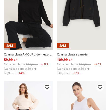
SALE
SALE
Czarna bluza AMOUR z domieszką wiskozy
Czarna bluza z zamkiem
59,99 zł
109,99 zł
Cena regularna
149,99 zł
-60%
Cena regularna
149,99 zł
-27%
Najniższa cena z 30 dni
Najniższa cena z 30 dni
69,99 zł
-14%
149,99 zł
-27%