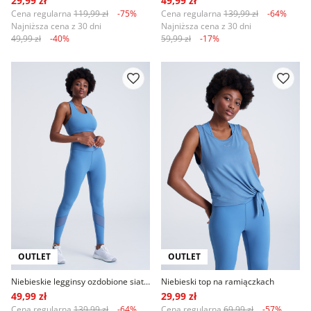
29,99 zł
49,99 zł
Cena regularna
119,99 zł
-75%
Cena regularna
139,99 zł
-64%
Najniższa cena z 30 dni
Najniższa cena z 30 dni
49,99 zł
-40%
59,99 zł
-17%
OUTLET
OUTLET
Niebieskie legginsy ozdobione siateczką
Niebieski top na ramiączkach
49,99 zł
29,99 zł
Cena regularna
139,99 zł
-64%
Cena regularna
69,99 zł
-57%