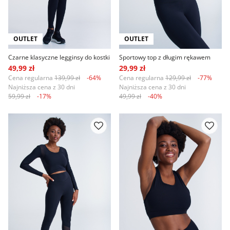
OUTLET
OUTLET
Czarne klasyczne legginsy do kostki
Sportowy top z długim rękawem
49,99 zł
29,99 zł
Cena regularna
139,99 zł
-64%
Cena regularna
129,99 zł
-77%
Najniższa cena z 30 dni
Najniższa cena z 30 dni
59,99 zł
-17%
49,99 zł
-40%