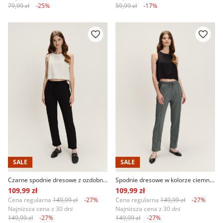
79,99 zł
-25%
59,99 zł
-17%
SALE
SALE
Czarne spodnie dresowe z ozdobnym przeszyciem na nogawkach
Spodnie dresowe w kolorze ciemnej zieleni
109,99 zł
109,99 zł
Cena regularna
149,99 zł
-27%
Cena regularna
149,99 zł
-27%
Najniższa cena z 30 dni
Najniższa cena z 30 dni
149,99 zł
-27%
149,99 zł
-27%