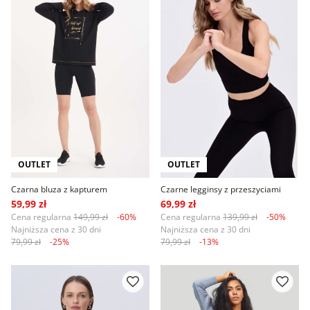
OUTLET
OUTLET
Czarna bluza z kapturem
Czarne legginsy z przeszyciami
59,99 zł
69,99 zł
Cena regularna
149,99 zł
-60%
Cena regularna
139,99 zł
-50%
Najniższa cena z 30 dni
Najniższa cena z 30 dni
79,99 zł
-25%
79,99 zł
-13%