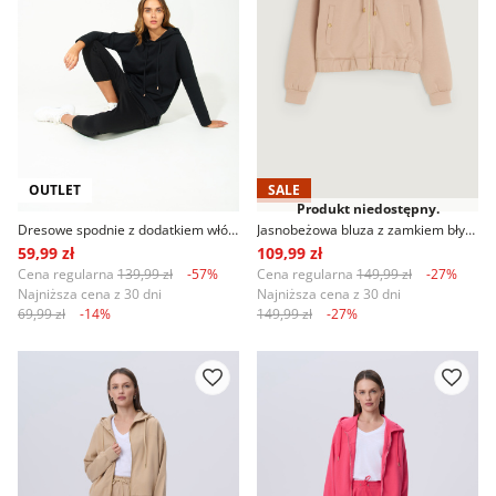
OUTLET
SALE
Produkt niedostępny.
Dresowe spodnie z dodatkiem włókien ekologicznych, czarne
Jasnobeżowa bluza z zamkiem błyskawicznym
59,99 zł
109,99 zł
Cena regularna
139,99 zł
-57%
Cena regularna
149,99 zł
-27%
Najniższa cena z 30 dni
Najniższa cena z 30 dni
69,99 zł
-14%
149,99 zł
-27%