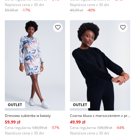
Najniższa cena z 30 dni
Najniższa cena z 30 dni
59,99 zł
-17%
49,99 zł
-40%
OUTLET
OUTLET
Dresowa sukienka w kwiaty
Czarna bluza z marszczeniem z przodu
59,99 zł
49,99 zł
Cena regularna
139,99 zł
-57%
Cena regularna
139,99 zł
-64%
Najniższa cena z 30 dni
Najniższa cena z 30 dni