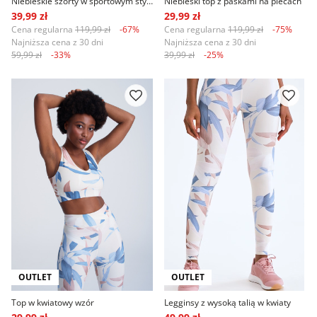
Niebieskie szorty w sportowym stylu
Niebieski top z paskami na plecach
39,99 zł
29,99 zł
Cena regularna
119,99 zł
-67%
Cena regularna
119,99 zł
-75%
Najniższa cena z 30 dni
Najniższa cena z 30 dni
59,99 zł
-33%
39,99 zł
-25%
OUTLET
OUTLET
Top w kwiatowy wzór
Legginsy z wysoką talią w kwiaty