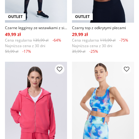
OUTLET
OUTLET
Czarne legginsy ze wstawkami z siateczki
Czarny top z odkrytymi plecami
49,99 zł
29,99 zł
Cena regularna
139,99 zł
-64%
Cena regularna
119,99 zł
-75%
Najniższa cena z 30 dni
Najniższa cena z 30 dni
59,99 zł
-17%
39,99 zł
-25%