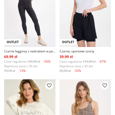
OUTLET
OUTLET
Czarne legginsy z nadrukiem w panterkę
Czarne, sportowe szorty
69,99 zł
39,99 zł
Cena regularna
139,99 zł
-50%
Cena regularna
119,99 zł
-67%
Najniższa cena z 30 dni
Najniższa cena z 30 dni
79,99 zł
-13%
59,99 zł
-33%