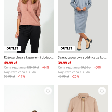
OUTLET
OUTLET
Różowa bluza z kapturem i dodatkiem włókien ekologicznych
Szara, casualowa spódnica za kolano
49,99 zł
39,99 zł
Cena regularna
139,99 zł
-64%
Cena regularna
99,99 zł
-60%
Najniższa cena z 30 dni
Najniższa cena z 30 dni
59,99 zł
-17%
49,99 zł
-20%