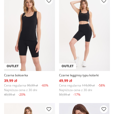
OUTLET
OUTLET
Czarna bokserka
Czarne legginsy typu kolarki
39,99 zł
49,99 zł
Cena regularna
99,99 zł
-60%
Cena regularna
119,99 zł
-58%
Najniższa cena z 30 dni
Najniższa cena z 30 dni
49,99 zł
-20%
59,99 zł
-17%