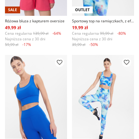
SALE
OUTLET
Różowa bluza z kapturem oversize
Sportowy top na ramiączkach, z efektem tie dye
49,99 zł
19,99 zł
Cena regularna
139,99 zł
-64%
Cena regularna
99,99 zł
-80%
Najniższa cena z 30 dni
Najniższa cena z 30 dni
59,99 zł
-17%
39,99 zł
-50%