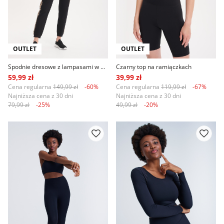
OUTLET
OUTLET
Spodnie dresowe z lampasami w panterkę
Czarny top na ramiączkach
59,99 zł
39,99 zł
Cena regularna
149,99 zł
-60%
Cena regularna
119,99 zł
-67%
Najniższa cena z 30 dni
Najniższa cena z 30 dni
79,99 zł
-25%
49,99 zł
-20%