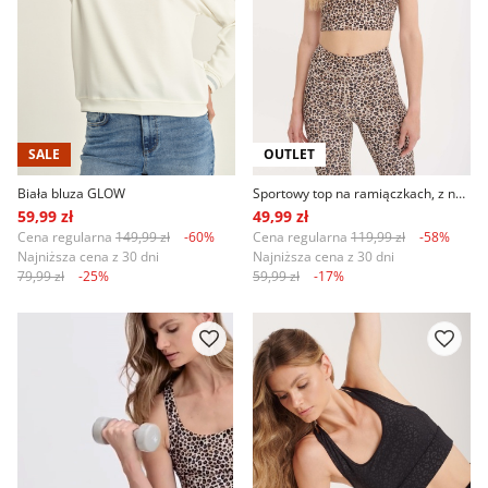
SALE
OUTLET
Biała bluza GLOW
Sportowy top na ramiączkach, z nadrukiem w panterkę
59,99 zł
49,99 zł
Cena regularna
149,99 zł
-60%
Cena regularna
119,99 zł
-58%
Najniższa cena z 30 dni
Najniższa cena z 30 dni
79,99 zł
-25%
59,99 zł
-17%