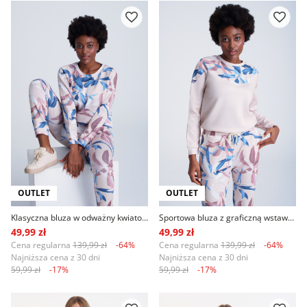
OUTLET
OUTLET
Klasyczna bluza w odważny kwiatowy wzór
Sportowa bluza z graficzną wstawką
49,99 zł
49,99 zł
Cena regularna
139,99 zł
-64%
Cena regularna
139,99 zł
-64%
Najniższa cena z 30 dni
Najniższa cena z 30 dni
59,99 zł
-17%
59,99 zł
-17%