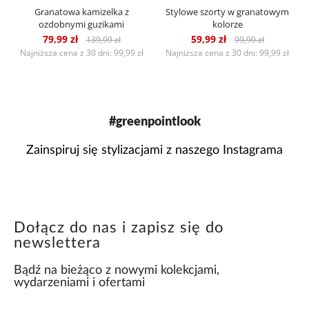
Granatowa kamizelka z
Stylowe szorty w granatowym
ozdobnymi guzikami
kolorze
79,99 zł
59,99 zł
139,99 zł
99,99 zł
Najniższa cena z 30 dni: 99,99 zł
Najniższa cena z 30 dni: 99,99 zł
#greenpointlook
Zainspiruj się stylizacjami z naszego Instagrama
Dołącz do nas i zapisz się do
newslettera
Bądź na bieżąco z nowymi kolekcjami,
wydarzeniami i ofertami