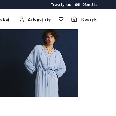
Trwa tylko:
09
h
03
m
53
s
zukaj
Zaloguj się
Koszyk
0