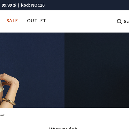
99,99 zł | kod: NOC20
SALE
OUTLET
S
int