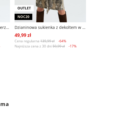
OUTLET
NOC20
Stylowa sukienka z dzianiny, zwierzęcy print
Dzianinowa sukienka z dekoltem w serek, zwierzęcy print
49,99 zł
Cena regularna
139,99 zł
-64%
%
Najniższa cena z 30 dni
59,99 zł
-17%
rama