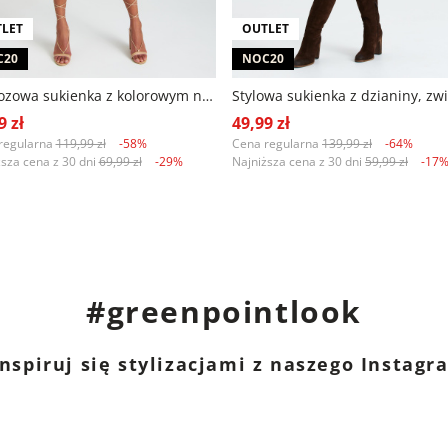
LET
OUTLET
C20
NOC20
Wiskozowa sukienka z kolorowym nadrukiem
9 zł
49,99 zł
regularna
119,99 zł
-58%
Cena regularna
139,99 zł
-64%
ższa cena z 30 dni
69,99 zł
-29%
Najniższa cena z 30 dni
59,99 zł
-17
#greenpointlook
nspiruj się stylizacjami z naszego Instag