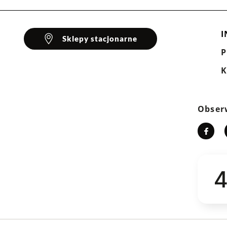
I
Sklepy stacjonarne
K
Obser
4