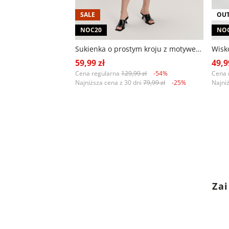
SALE
OUT
NOC20
NO
Sukienka o prostym kroju z motywem etno
59,99 zł
49,9
Cena regularna
129,99 zł
-54%
Cena 
Najniższa cena z 30 dni
79,99 zł
-25%
Najni
Zai