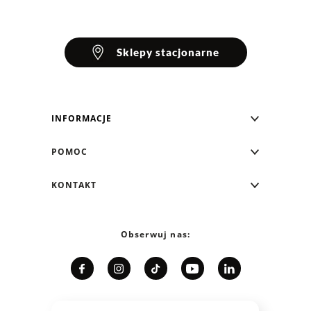
Sklepy stacjonarne
INFORMACJE
Blog Greenpoint
POMOC
O nas
Najczęściej zadawane pytania
KONTAKT
Klub Greenpoint
Sposoby płatności
Formularz kontaktowy
Zamówienia indywidualne
PayPo - Kup teraz, zapłać za 30 dni
Telefon: 12 287 07 07
Obserwuj nas:
Franczyza
Formy i koszt dostawy
Pn. - pt.: 8:00 - 15:00
Współpraca
Zwrot/Wymiana
Relacje inwestorskie
Kariera
Jak dobrać rozmiar?