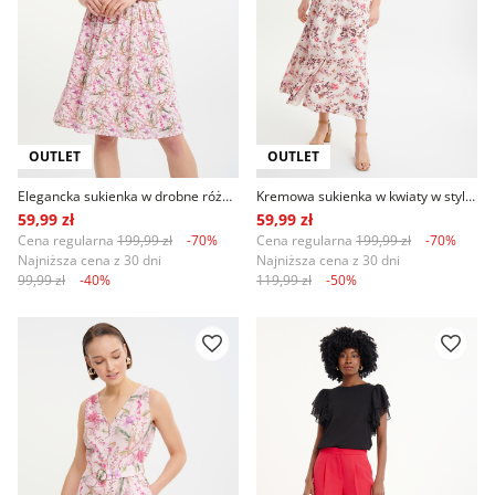
OUTLET
OUTLET
Elegancka sukienka w drobne różowe kwiaty
Kremowa sukienka w kwiaty w stylu casual
59,99 zł
59,99 zł
Cena regularna
199,99 zł
-70%
Cena regularna
199,99 zł
-70%
Najniższa cena z 30 dni
Najniższa cena z 30 dni
99,99 zł
-40%
119,99 zł
-50%