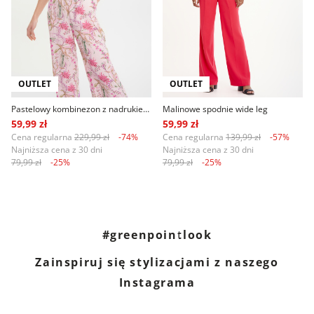
OUTLET
OUTLET
Pastelowy kombinezon z nadrukiem w kwiaty
Malinowe spodnie wide leg
59,99 zł
59,99 zł
Cena regularna
229,99 zł
-74%
Cena regularna
139,99 zł
-57%
Najniższa cena z 30 dni
Najniższa cena z 30 dni
79,99 zł
-25%
79,99 zł
-25%
#greenpointlook
Zainspiruj się stylizacjami z naszego
Instagrama