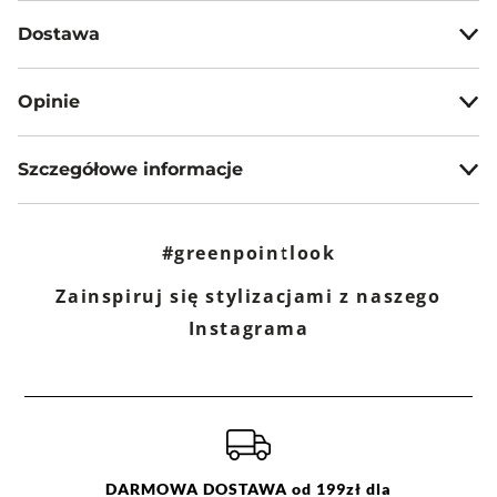
100% wiskoza
Pranie z zachowaniem ostrożności w temp. 30 °C. Nie
Dostawa
wybielać. Nie chlorować. Prasować w temp. max do 110 °C.
Nie czyścić chemicznie. Nie suszyć mechanicznie.
Darmowa dostawa od 199zł dla wybranych metod dostawy.
Opinie
GWARANTOWANA WYSYŁKA w 48 godzin.
*95% zamówień realizujemy w 24 godziny.
Szczegółowe informacje
Metody dostawy:
Sklep stacjonarny -
Bezpłatnie!
(1-3 dni roboczych)
Nazwa produktu:
Wiskozowa sukienka z
DPD pickup - odbiór w punkcie/automacie paczkowym
kolorowym nadrukiem
(m.in. Żabka, Dino, Kaufland, Shell) -
#greenpointlook
10,90 zł
(1 dzień
Kod produktu:
GPKS22SUK0542PRT69
roboczy)
Marka:
Greenpoint
Zainspiruj się stylizacjami z naszego
Orlen Paczka - odbiór w automacie paczkowym, na stacji
Producent:
Greenpoint S.A., ul. Domagały 3,
paliw ORLEN lub w punkcie partnerskim -
11,90 zł
(1 dzień
Instagrama
30-741 Kraków -
Kontakt
roboczy)
Kurier DPD -
13,90 zł
(1 dzień roboczy)
Kategoria:
Kolekcja
,
Sukienki
,
Midi
Paczkomaty InPost -
15,90 zł
(1 dzień roboczych)
Kolor:
czerwony
Rozmiar:
34
,
36
,
38
,
40
,
42
,
44
,
46
Więcej informacji o dostawie
tutaj.
Skład:
100% wiskoza
Pranie z zachowaniem
ostrożności w temp. 30 °C. Nie
DARMOWA DOSTAWA od 199zł dla