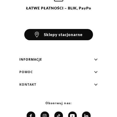
ŁATWE
PŁATNOŚCI
– BLIK, PayPo
Sklepy stacjonarne
INFORMACJE
Blog Greenpoint
POMOC
O nas
Najczęściej zadawane pytania
KONTAKT
Klub Greenpoint
Sposoby płatności
Formularz kontaktowy
Zamówienia indywidualne
PayPo - Kup teraz, zapłać za 30 dni
Telefon: 12 287 07 07
Obserwuj nas:
Franczyza
Formy i koszt dostawy
Pn. - pt.: 8:00 - 15:00
Współpraca