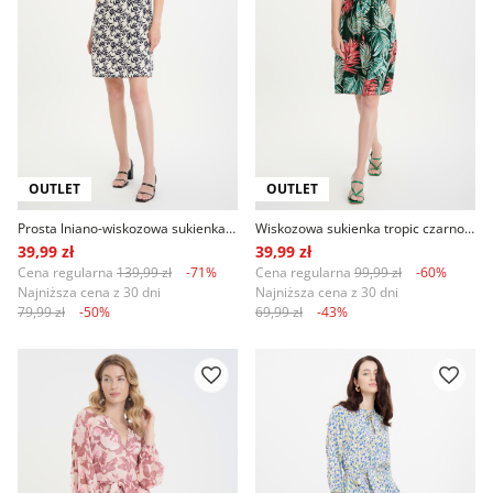
OUTLET
OUTLET
Prosta lniano-wiskozowa sukienka z nadrukiem
Wiskozowa sukienka tropic czarno-zielona
39,99 zł
39,99 zł
Cena regularna
139,99 zł
-71%
Cena regularna
99,99 zł
-60%
Najniższa cena z 30 dni
Najniższa cena z 30 dni
79,99 zł
-50%
69,99 zł
-43%