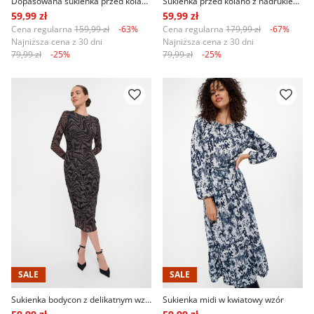
Dopasowana sukienka przed kolano nadruk w kratkę
Sukienka przed kolano z nadrukiem w kwiaty
59,99 zł
59,99 zł
Cena regularna
159,99 zł
-63%
Cena regularna
179,99 zł
-67%
Najniższa cena z 30 dni
Najniższa cena z 30 dni
79,99 zł
-25%
79,99 zł
-25%
SALE
SALE
Sukienka bodycon z delikatnym wzorem
Sukienka midi w kwiatowy wzór