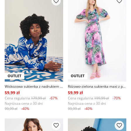
OUTLET
OUTLET
Wiskozowa sukienka z nadrukiem tropic kobalt
Różowo-zielona sukienka maxi z printem tropic
59,99 zł
59,99 zł
Cena regularna
179,99 zł
-67%
Cena regularna
199,99 zł
-70%
Najniższa cena z 30 dni
Najniższa cena z 30 dni
99,99 zł
-40%
99,99 zł
-40%