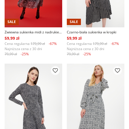
SALE
SALE
Zwiewna sukienka midi z nadrukiem paisley
Czarno-biała sukienka w kropki
59,99 zł
59,99 zł
Cena regularna
179,99 zł
-67%
Cena regularna
179,99 zł
-67%
Najniższa cena z 30 dni
Najniższa cena z 30 dni
79,99 zł
-25%
79,99 zł
-25%