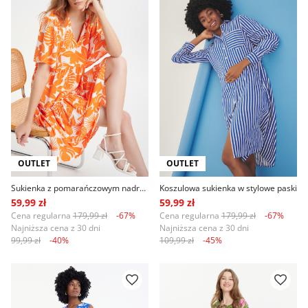
OUTLET
OUTLET
Sukienka z pomarańczowym nadrukiem tropic
Koszulowa sukienka w stylowe paski
59,99 zł
59,99 zł
Cena regularna
179,99 zł
-67%
Cena regularna
179,99 zł
-67%
Najniższa cena z 30 dni
Najniższa cena z 30 dni
99,99 zł
-40%
109,99 zł
-45%