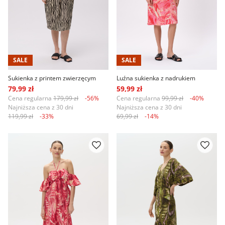
SALE
SALE
Sukienka z printem zwierzęcym
Luźna sukienka z nadrukiem
79,99 zł
59,99 zł
Cena regularna
179,99 zł
-56%
Cena regularna
99,99 zł
-40%
Najniższa cena z 30 dni
Najniższa cena z 30 dni
119,99 zł
-33%
69,99 zł
-14%