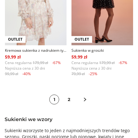
OUTLET
OUTLET
Kremowa sukienka z nadrukiem typu paisley
Sukienka w groszki
59,99 zł
59,99 zł
Cena regularna
179,99 zł
-67%
Cena regularna
179,99 zł
-67%
Najniższa cena z 30 dni
Najniższa cena z 30 dni
99,99 zł
-40%
79,99 zł
-25%
1
2
Sukienki we wzory
Sukienki wzorzyste to jeden z najmodniejszych trendów tego
sezonu. Groszki, paski poziome lub pionowe, kwiaty i inne