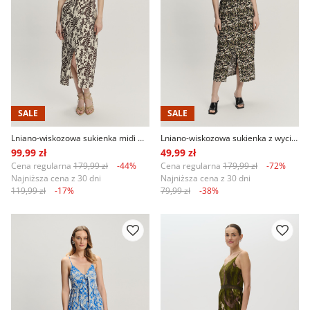
SALE
SALE
Lniano-wiskozowa sukienka midi wzór etno
Lniano-wiskozowa sukienka z wycięciem na plecach
99,99 zł
49,99 zł
Cena regularna
179,99 zł
-44%
Cena regularna
179,99 zł
-72%
Najniższa cena z 30 dni
Najniższa cena z 30 dni
119,99 zł
-17%
79,99 zł
-38%