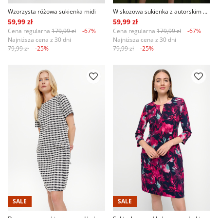
Wzorzysta różowa sukienka midi
Wiskozowa sukienka z autorskim printem
59,99 zł
59,99 zł
Cena regularna
179,99 zł
-67%
Cena regularna
179,99 zł
-67%
Najniższa cena z 30 dni
Najniższa cena z 30 dni
79,99 zł
-25%
79,99 zł
-25%
SALE
SALE