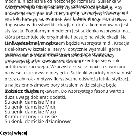
modnie, niezależnie od noszonego rozmiaru. Sukienka w
Z rękawem lub na ramiączkach, rozkloszowana lub
kwiaty to najbardziej kobiecy wybór, na każdą okazję. Aby
przylegająca, mini, midi, maxi - wybór modeli od Greenpoint
dodać stylizacji pazura, zdecyduj się na motywy zwierzęce,
jest tak duży, że z pewnością każda kobieta znajdzie krój
które są niewątpliwie ulubionym printem blogerek modowych.
dopasowany do sylwetki i okazji, na którą komponowana jest
stylizacja. Popularnym modelem jest sukienka wzorzysta maxi,
która prezentuje się oryginalnie i pasuje na wiele okazji. Na
randkę doskonałym wyborem będzie wzorzysta midi. Kreacja
Uniwersalne i modne
z dekoltem w kształcie litery V, optycznie wysmukli górne
Sukienki we wzory sprawdzą się jako baza stylizacji
partie ciała, a model z dekoltem w łódkę, zrównoważy
casualowych, choć równie świetnie prezentują się w roli
proporcje figury z szerokimi biodrami.
outfitu wieczorowego. Wzorzyste kreacje maxi są stworzone
na wesela i uroczyste przyjęcia. Sukienki w printy można nosić
przez cały rok - motywy florystyczne odświeżą letnią stylizację,
a na jesienno-zimowe pory strzałem w dziesiątkę będą
modele z długim rękawem. Do wzorzystego fasonu warto z
Zobacz także:
dużą uwagą dobierać dodatki.
Sukienki damskie Mini
Sukienki damskie Midi
Sukienki damskie Maxi
Kombinezony damskie
Sukienki damskie dzianinowe
Eleganckie sukienki damskie
Sukienki swetrowe damskie
Czytaj więcej
Sukienki damskie wyprzedaż