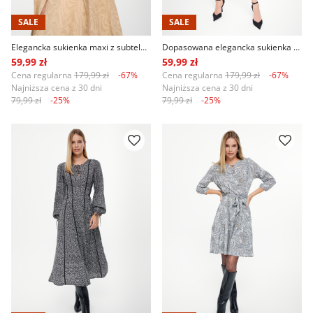
SALE
SALE
Elegancka sukienka maxi z subtelnym wzorem
Dopasowana elegancka sukienka z printem
59,99 zł
59,99 zł
Cena regularna
179,99 zł
-67%
Cena regularna
179,99 zł
-67%
Najniższa cena z 30 dni
Najniższa cena z 30 dni
79,99 zł
-25%
79,99 zł
-25%