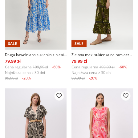
SALE
SALE
Długa bawełniana sukienka z niebieskim wzorem
Zielona maxi sukienka na ramiączka wzór tropic
79,99 zł
79,99 zł
Cena regularna
199,99 zł
-60%
Cena regularna
199,99 zł
-60%
Najniższa cena z 30 dni
Najniższa cena z 30 dni
99,99 zł
-20%
99,99 zł
-20%