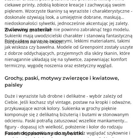
ciekawe printy, zdobią kobiece kreacje i zachwycają swoim
pięknem. Wzorzyste tkaniny są wyraziste i charakterystyczne -
doskonale ożywiają look, a umiejętnie dobrane, maskują
niedoskonałości sylwetki, jednocześnie akcentując jej zalety.
W damskiej garderobie nie powinno zabraknąć tego modelu.
Zwiewny materiał
Sukienki mają uwodzicielski charakter i stanowią fantastyczną
Printy idą w parze ze zwiewnymi, lekkimi materiałami, takimi
bazę outfitu na różne okazje.
jak wiskoza czy bawełna. Modele od Greenpoint zostały uszyte
z dobrze oddychających, przyjemnych dla skóry tkanin, które
nienagannie układają się na sylwetce, zapewniając komfort
termiczny, wygodę noszenia oraz estetyczny wygląd.
Grochy, paski, motywy zwierzęce i kwiatowe,
paisley
Duże i wyraziste lub drobne i delikatne - wybór zależy od
Ciebie. Jeśli kochasz styl vintage, postaw na kropki i odważne,
przykuwające wzrok kolory. Sukienka w grochy pięknie
komponuje się z delikatną biżuterią i butami w stonowanym
odcieniu. Paski potrafią zatuszować wszelkie mankamenty
figury - dopasuj ich wielkość, położenie i kolor do rodzaju
posiadanej sylwetki, a zawsze będziesz wyglądać szykownie i
Fason dopasowany do sylwetki