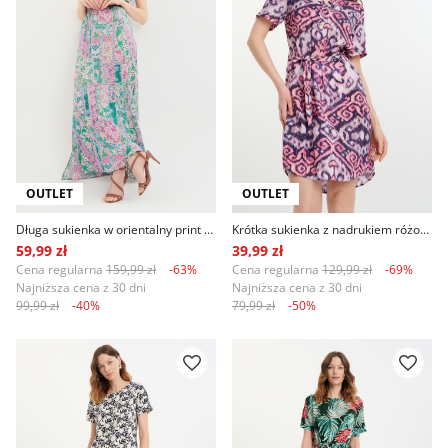
OUTLET
OUTLET
Długa sukienka w orientalny print różowo-zielona
Krótka sukienka z nadrukiem różowo-czarna
59,99 zł
39,99 zł
Cena regularna
159,99 zł
-63%
Cena regularna
129,99 zł
-69%
Najniższa cena z 30 dni
Najniższa cena z 30 dni
99,99 zł
-40%
79,99 zł
-50%