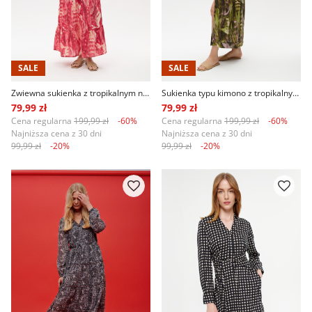
SALE
SALE
Zwiewna sukienka z tropikalnym nadrukiem w odcieniach różu
Sukienka typu kimono z tropikalnym printem
79,99 zł
79,99 zł
Cena regularna
199,99 zł
-60%
Cena regularna
199,99 zł
-60%
Najniższa cena z 30 dni
Najniższa cena z 30 dni
99,99 zł
-20%
99,99 zł
-20%