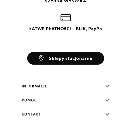
SZYBKA
WYSYŁKA
ŁATWE
PŁATNOŚCI
– BLIK, PayPo
Sklepy stacjonarne
INFORMACJE
Blog Greenpoint
POMOC
O nas
Najczęściej zadawane pytania
KONTAKT
Klub Greenpoint
Sposoby płatności
Formularz kontaktowy
Zamówienia indywidualne