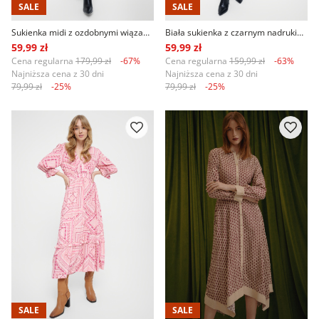
SALE
SALE
Sukienka midi z ozdobnymi wiązaniami przy rękawach
Biała sukienka z czarnym nadrukiem paisley
59,99 zł
59,99 zł
Cena regularna
179,99 zł
-67%
Cena regularna
159,99 zł
-63%
Najniższa cena z 30 dni
Najniższa cena z 30 dni
79,99 zł
-25%
79,99 zł
-25%
SALE
SALE