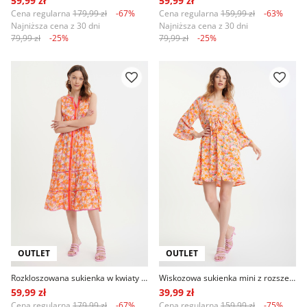
59,99 zł
59,99 zł
Cena regularna
179,99 zł
-67%
Cena regularna
159,99 zł
-63%
Najniższa cena z 30 dni
Najniższa cena z 30 dni
79,99 zł
-25%
79,99 zł
-25%
OUTLET
OUTLET
Rozkloszowana sukienka w kwiaty z kontrastową lamówką
Wiskozowa sukienka mini z rozszerzanymi rękawami
59,99 zł
39,99 zł
Cena regularna
179,99 zł
-67%
Cena regularna
159,99 zł
-75%