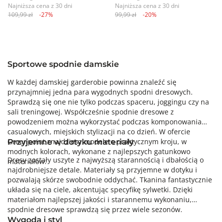
Najniższa cena z 30 dni
Najniższa cena z 30 dni
109,99 zł
-27%
99,99 zł
-20%
Sportowe spodnie damskie
W każdej damskiej garderobie powinna znaleźć się
przynajmniej jedna para wygodnych spodni dresowych.
Sprawdzą się one nie tylko podczas spaceru, joggingu czy na
sali treningowej. Współcześnie spodnie dresowe z
powodzeniem można wykorzystać podczas komponowania
casualowych, miejskich stylizacji na co dzień. W ofercie
Greenpoint znajdziesz modele o praktycznym kroju, w
Przyjemne w dotyku materiały
modnych kolorach, wykonane z najlepszych gatunkowo
Dresy zostały uszyte z najwyższą starannością i dbałością o
materiałów.
najdrobniejsze detale. Materiały są przyjemne w dotyku i
pozwalają skórze swobodnie oddychać. Tkanina fantastycznie
układa się na ciele, akcentując specyfikę sylwetki. Dzięki
materiałom najlepszej jakości i starannemu wykonaniu,
spodnie dresowe sprawdzą się przez wiele sezonów.
Wygoda i styl