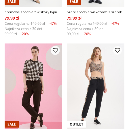
SALE
SALE
Kremowe spodnie z wiskozy typu wide leg
Szare spodnie wiskozowe z szeroką nogawką
79,99 zł
79,99 zł
Cena regularna
149,99 zł
-47%
Cena regularna
149,99 zł
-47%
Najniższa cena z 30 dni
Najniższa cena z 30 dni
99,99 zł
-20%
99,99 zł
-20%
SALE
OUTLET