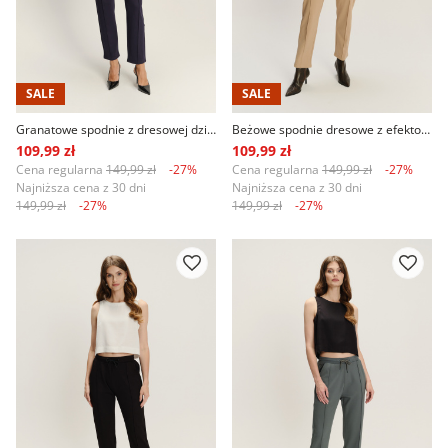
SALE
SALE
Granatowe spodnie z dresowej dzianiny
Beżowe spodnie dresowe z efektownym przeszyciem
109,99 zł
109,99 zł
Cena regularna
149,99 zł
-27%
Cena regularna
149,99 zł
-27%
Najniższa cena z 30 dni
Najniższa cena z 30 dni
149,99 zł
-27%
149,99 zł
-27%