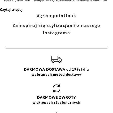
kostkę oraz pojemną shopper bag - w takim outficie możesz
Czytaj więcej
wybrać się na zakupy, spotkanie z przyjaciółmi czy spacer.
#greenpointlook
Zainspiruj się stylizacjami z naszego
Instagrama
DARMOWA DOSTAWA od 199zł dla
wybranych metod dostawy
DARMOWE
ZWROTY
w sklepach stacjonarnych