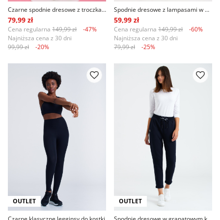
Czarne spodnie dresowe z troczkami
Spodnie dresowe z lampasami w panterkę
79,99 zł
59,99 zł
Cena regularna
149,99 zł
-47%
Cena regularna
149,99 zł
-60%
Najniższa cena z 30 dni
Najniższa cena z 30 dni
99,99 zł
-20%
79,99 zł
-25%
OUTLET
OUTLET
Czarne klasyczne legginsy do kostki
Spodnie dresowe w granatowym kolorze