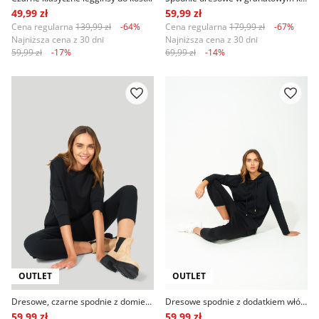
49,99 zł
59,99 zł
Cena regularna
139,99 zł
-64%
Cena regularna
179,99 zł
-67%
Najniższa cena z 30 dni
Najniższa cena z 30 dni
59,99 zł
-17%
69,99 zł
-14%
OUTLET
OUTLET
Dresowe, czarne spodnie z domieszką włókien ekologicznych
Dresowe spodnie z dodatkiem włókien ekologicznych, czarne
59,99 zł
59,99 zł