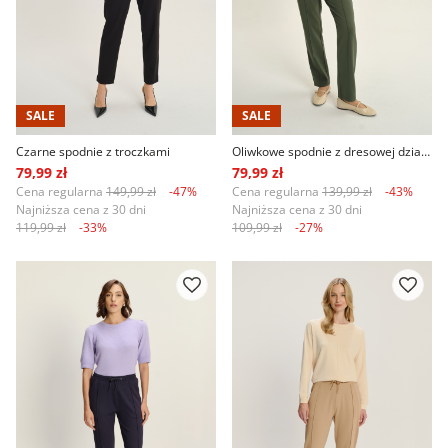
SALE
SALE
Czarne spodnie z troczkami
Oliwkowe spodnie z dresowej dzianiny
79,99 zł
79,99 zł
Cena regularna
149,99 zł
-47%
Cena regularna
139,99 zł
-43%
Najniższa cena z 30 dni
Najniższa cena z 30 dni
119,99 zł
-33%
109,99 zł
-27%