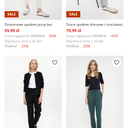
SALE
SALE
Dzianinowe spodnie jasny beż
Szare spodnie dresowe z troczkami
59,99 zł
79,99 zł
Cena regularna
159,99 zł
-63%
Cena regularna
139,99 zł
-43%
Najniższa cena z 30 dni
Najniższa cena z 30 dni
79,99 zł
-25%
99,99 zł
-20%