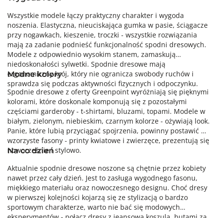
Wszystkie modele łączy praktyczny charakter i wygoda
noszenia. Elastyczna, nieuciskająca gumka w pasie, ściągacze
przy nogawkach, kieszenie, troczki - wszystkie rozwiązania
mają za zadanie podnieść funkcjonalność spodni dresowych.
Modele z odpowiednio wysokim stanem, zamaskują
niedoskonałości sylwetki. Spodnie dresowe mają
ergonomiczny krój, który nie ogranicza swobody ruchów i
Modne kolory
sprawdza się podczas aktywności fizycznych i odpoczynku.
Spodnie dresowe z oferty Greenpoint wyróżniają się pięknymi
kolorami, które doskonale komponują się z pozostałymi
częściami garderoby - t-shirtami, bluzami, topami. Modele w
białym, zielonym, niebieskim, czarnym kolorze - ożywiają look.
Panie, które lubią przyciągać spojrzenia, powinny postawić na
wzorzyste fasony - printy kwiatowe i zwierzęce, prezentują się
nowocześnie i stylowo.
Na co dzień
Aktualnie spodnie dresowe noszone są chętnie przez kobiety
nawet przez cały dzień. Jest to zasługa wygodnego fasonu,
miękkiego materiału oraz nowoczesnego designu. Choć dresy
w pierwszej kolejności kojarzą się ze stylizacją o bardzo
sportowym charakterze, warto nie bać się modowych
eksperymentów - połącz dresy z jeansową koszulą, butami za