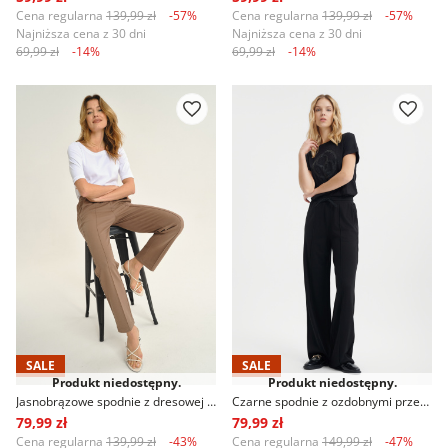
Cena regularna
139,99 zł
-57%
Cena regularna
139,99 zł
-57%
Najniższa cena z 30 dni
Najniższa cena z 30 dni
69,99 zł
-14%
69,99 zł
-14%
SALE
SALE
Produkt niedostępny.
Produkt niedostępny.
Jasnobrązowe spodnie z dresowej dzianiny
Czarne spodnie z ozdobnymi przeszyciami na przodzie
79,99 zł
79,99 zł
Cena regularna
139,99 zł
-43%
Cena regularna
149,99 zł
-47%