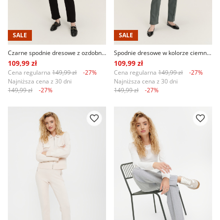
SALE
SALE
Czarne spodnie dresowe z ozdobnym przeszyciem na nogawkach
Spodnie dresowe w kolorze ciemnej zieleni
109,99 zł
109,99 zł
Cena regularna
149,99 zł
-27%
Cena regularna
149,99 zł
-27%
Najniższa cena z 30 dni
Najniższa cena z 30 dni
149,99 zł
-27%
149,99 zł
-27%