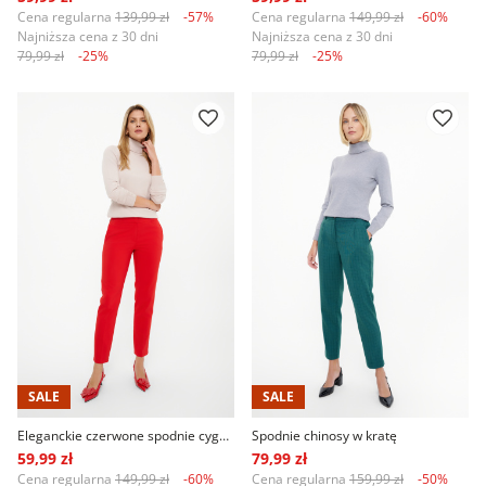
Cena regularna
139,99 zł
-57%
Cena regularna
149,99 zł
-60%
Najniższa cena z 30 dni
Najniższa cena z 30 dni
79,99 zł
-25%
79,99 zł
-25%
SALE
SALE
Eleganckie czerwone spodnie cygaretki
Spodnie chinosy w kratę
59,99 zł
79,99 zł
Cena regularna
149,99 zł
-60%
Cena regularna
159,99 zł
-50%