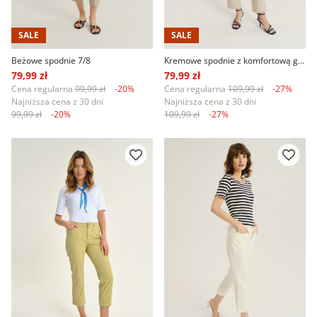
SALE
SALE
Beżowe spodnie 7/8
Kremowe spodnie z komfortową gumką w talii
79,99 zł
79,99 zł
Cena regularna
99,99 zł
-20%
Cena regularna
109,99 zł
-27%
Najniższa cena z 30 dni
Najniższa cena z 30 dni
99,99 zł
-20%
109,99 zł
-27%