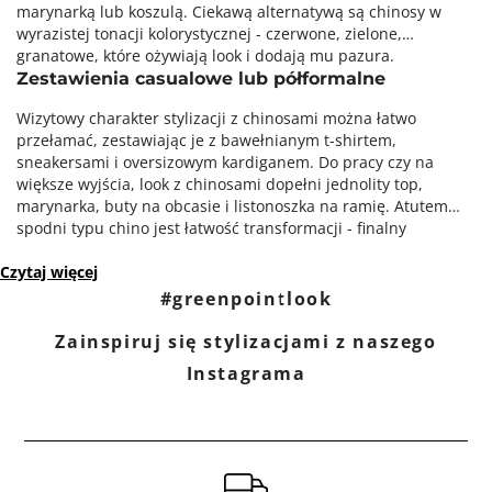
marynarką lub koszulą. Ciekawą alternatywą są chinosy w
wyrazistej tonacji kolorystycznej - czerwone, zielone,
granatowe, które ożywiają look i dodają mu pazura.
Zestawienia casualowe lub półformalne
Wizytowy charakter stylizacji z chinosami można łatwo
przełamać, zestawiając je z bawełnianym t-shirtem,
sneakersami i oversizowym kardiganem. Do pracy czy na
większe wyjścia, look z chinosami dopełni jednolity top,
marynarka, buty na obcasie i listonoszka na ramię. Atutem
spodni typu chino jest łatwość transformacji - finalny
charakter outfitu można dowolnie zmieniać za pomocą
Czytaj więcej
pozostałych części garderoby i dodatków.
#greenpointlook
Zainspiruj się stylizacjami z naszego
Instagrama