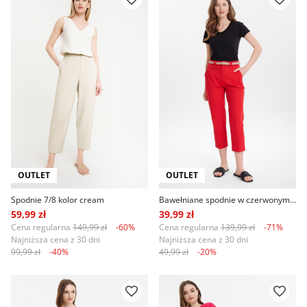
OUTLET
OUTLET
Spodnie 7/8 kolor cream
Bawełniane spodnie w czerwonym kolorze
59,99 zł
39,99 zł
Cena regularna
149,99 zł
-60%
Cena regularna
139,99 zł
-71%
Najniższa cena z 30 dni
Najniższa cena z 30 dni
99,99 zł
-40%
49,99 zł
-20%