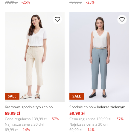
79,99 zł
-25%
79,99 zł
-25%
SALE
SALE
Kremowe spodnie typu chino
Spodnie chino w kolorze zielonym
59,99 zł
59,99 zł
Cena regularna
139,99 zł
-57%
Cena regularna
139,99 zł
-57%
Najniższa cena z 30 dni
Najniższa cena z 30 dni
69,99 zł
-14%
69,99 zł
-14%