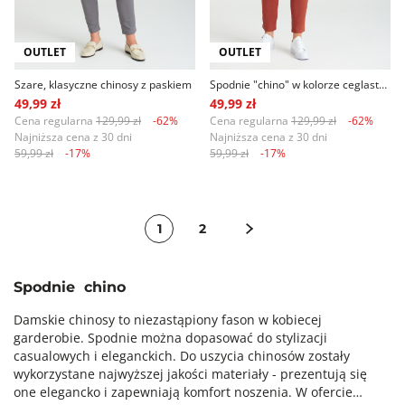
OUTLET
OUTLET
Szare, klasyczne chinosy z paskiem
Spodnie "chino" w kolorze ceglastej czerwieni
49,99 zł
49,99 zł
Cena regularna
129,99 zł
-62%
Cena regularna
129,99 zł
-62%
Najniższa cena z 30 dni
Najniższa cena z 30 dni
59,99 zł
-17%
59,99 zł
-17%
1
2
Spodnie chino
Damskie chinosy to niezastąpiony fason w kobiecej
garderobie. Spodnie można dopasować do stylizacji
casualowych i eleganckich. Do uszycia chinosów zostały
wykorzystane najwyższej jakości materiały - prezentują się
one elegancko i zapewniają komfort noszenia. W ofercie