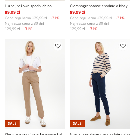
Luźne, beżowe spodni chino
Ciemnogranatowe spodnie o klasycznym fasonie chino
89,99 zł
89,99 zł
Cena regularna
129,99 zł
-31%
Cena regularna
129,99 zł
-31%
Najniższa cena z 30 dni
Najniższa cena z 30 dni
129,99 zł
-31%
129,99 zł
-31%
SALE
SALE
Klasyczne spodnie w beżowym kolorze
Granatowe klasyczne spodnie chino