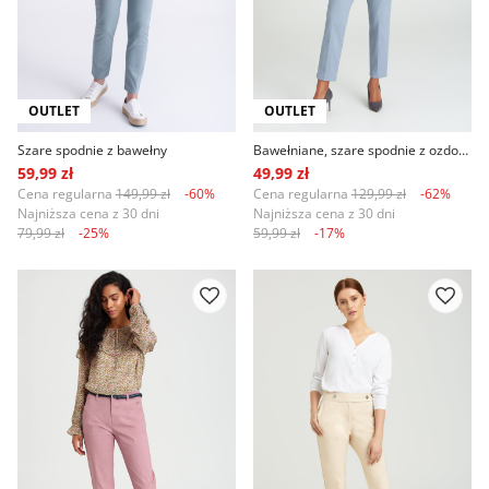
OUTLET
OUTLET
Szare spodnie z bawełny
Bawełniane, szare spodnie z ozdobnymi guzikami
59,99 zł
49,99 zł
Cena regularna
149,99 zł
-60%
Cena regularna
129,99 zł
-62%
Najniższa cena z 30 dni
Najniższa cena z 30 dni
79,99 zł
-25%
59,99 zł
-17%