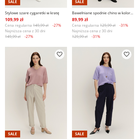
SALE
SALE
Stylowe szare cygaretki w kratę
Bawełniane spodnie chino w kolorze oliwkowym
109,99 zł
89,99 zł
Cena regularna
149,99 zł
-27%
Cena regularna
129,99 zł
-31%
Najniższa cena z 30 dni
Najniższa cena z 30 dni
149,99 zł
-27%
129,99 zł
-31%
SALE
SALE