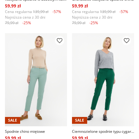
59,99 zł
59,99 zł
Cena regularna
139,99 zł
-57%
Cena regularna
139,99 zł
-57%
Najniższa cena z 30 dni
Najniższa cena z 30 dni
79,99 zł
-25%
79,99 zł
-25%
SALE
SALE
Spodnie chino miętowe
Ciemnozielone spodnie typu cygaretki
59,99 zł
59,99 zł