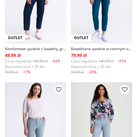
OUTLET
OUTLET
Komfortowe spodnie z bawełny, granat
Bawełniane spodnie w ciemnym odcieniu turkusu
49,99 zł
79,99 zł
Cena regularna
139,99 zł
-64%
Cena regularna
149,99 zł
-47%
Najniższa cena z 30 dni
Najniższa cena z 30 dni
59,99 zł
-17%
99,99 zł
-20%