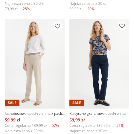
Najniższa cena z 30 dni
Najniższa cena z 30 dni
79,99 zł
-25%
99,99 zł
-20%
SALE
SALE
Jasnobeżowe spodnie chino z paskiem
Klasyczne granatowe spodnie z paskiem
59,99 zł
59,99 zł
Cena regularna
139,99 zł
-57%
Cena regularna
139,99 zł
-57%
Najniższa cena z 30 dni
Najniższa cena z 30 dni