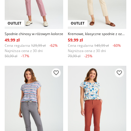
OUTLET
OUTLET
Spodnie chinosy w różowym kolorze
Kremowe, klasyczne spodnie z ozdobnymi guzikami
49,99 zł
59,99 zł
Cena regularna
129,99 zł
-62%
Cena regularna
149,99 zł
-60%
Najniższa cena z 30 dni
Najniższa cena z 30 dni
59,99 zł
-17%
79,99 zł
-25%