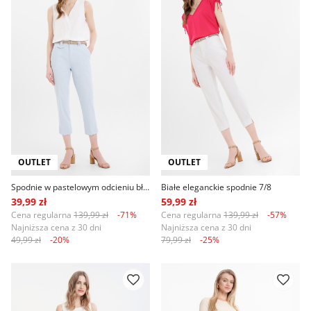
OUTLET
OUTLET
Spodnie w pastelowym odcieniu błękitu
Białe eleganckie spodnie 7/8
39,99 zł
59,99 zł
Cena regularna
139,99 zł
-71%
Cena regularna
139,99 zł
-57%
Najniższa cena z 30 dni
Najniższa cena z 30 dni
49,99 zł
-20%
79,99 zł
-25%