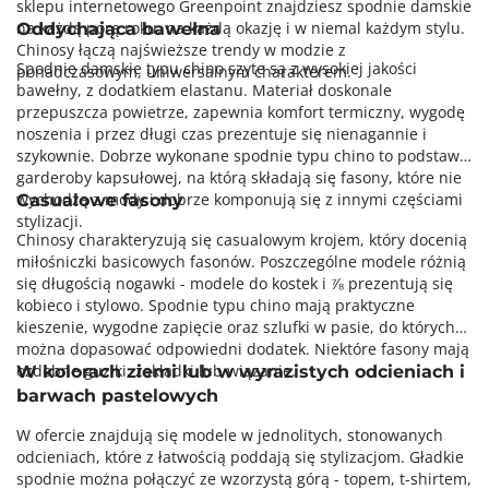
sklepu internetowego Greenpoint znajdziesz spodnie damskie
na każdą porę roku, na każdą okazję i w niemal każdym stylu.
Oddychająca bawełna
Chinosy łączą najświeższe trendy w modzie z
Spodnie damskie typu chino szyte są z wysokiej jakości
ponadczasowym, uniwersalnym charakterem.
bawełny, z dodatkiem elastanu. Materiał doskonale
przepuszcza powietrze, zapewnia komfort termiczny, wygodę
noszenia i przez długi czas prezentuje się nienagannie i
szykownie. Dobrze wykonane spodnie typu chino to podstawa
garderoby kapsułowej, na którą składają się fasony, które nie
wychodzą z mody i dobrze komponują się z innymi częściami
Casualowe fasony
stylizacji.
Chinosy charakteryzują się casualowym krojem, który docenią
miłośniczki basicowych fasonów. Poszczególne modele różnią
się długością nogawki - modele do kostek i ⅞ prezentują się
kobieco i stylowo. Spodnie typu chino mają praktyczne
kieszenie, wygodne zapięcie oraz szlufki w pasie, do których
można dopasować odpowiedni dodatek. Niektóre fasony mają
ozdobne guziki, zakładki lub wiązanie.
W kolorach ziemi lub w wyrazistych odcieniach i
barwach pastelowych
W ofercie znajdują się modele w jednolitych, stonowanych
odcieniach, które z łatwością poddają się stylizacjom. Gładkie
spodnie można połączyć ze wzorzystą górą - topem, t-shirtem,