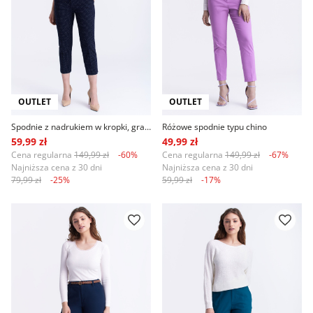
OUTLET
OUTLET
Spodnie z nadrukiem w kropki, granat
Różowe spodnie typu chino
59,99 zł
49,99 zł
Cena regularna
149,99 zł
-60%
Cena regularna
149,99 zł
-67%
Najniższa cena z 30 dni
Najniższa cena z 30 dni
79,99 zł
-25%
59,99 zł
-17%