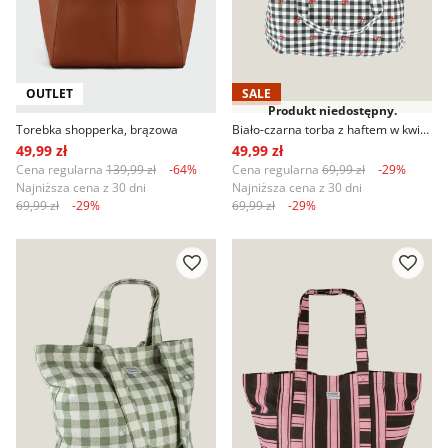
OUTLET
SALE
Produkt niedostępny.
Torebka shopperka, brązowa
Biało-czarna torba z haftem w kwiaty
49,99 zł
49,99 zł
Cena regularna
139,99 zł
-64%
Cena regularna
69,99 zł
-29%
Najniższa cena z 30 dni
Najniższa cena z 30 dni
69,99 zł
-29%
69,99 zł
-29%