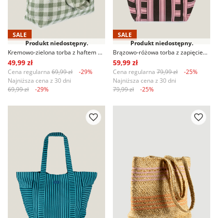
SALE
SALE
Produkt niedostępny.
Produkt niedostępny.
Kremowo-zielona torba z haftem w stokrotki
Brązowo-różowa torba z zapięciem na zatrzask
49,99 zł
59,99 zł
Cena regularna
69,99 zł
-29%
Cena regularna
79,99 zł
-25%
Najniższa cena z 30 dni
Najniższa cena z 30 dni
69,99 zł
-29%
79,99 zł
-25%