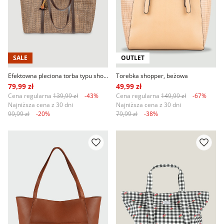
SALE
OUTLET
Efektowna pleciona torba typu shopper
Torebka shopper, beżowa
79,99 zł
49,99 zł
Cena regularna
139,99 zł
-43%
Cena regularna
149,99 zł
-67%
Najniższa cena z 30 dni
Najniższa cena z 30 dni
99,99 zł
-20%
79,99 zł
-38%