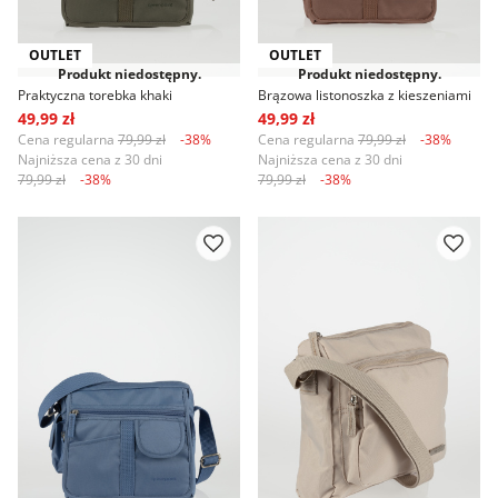
OUTLET
OUTLET
Produkt niedostępny.
Produkt niedostępny.
Praktyczna torebka khaki
Brązowa listonoszka z kieszeniami
49,99 zł
49,99 zł
Cena regularna
79,99 zł
-38%
Cena regularna
79,99 zł
-38%
Najniższa cena z 30 dni
Najniższa cena z 30 dni
79,99 zł
-38%
79,99 zł
-38%