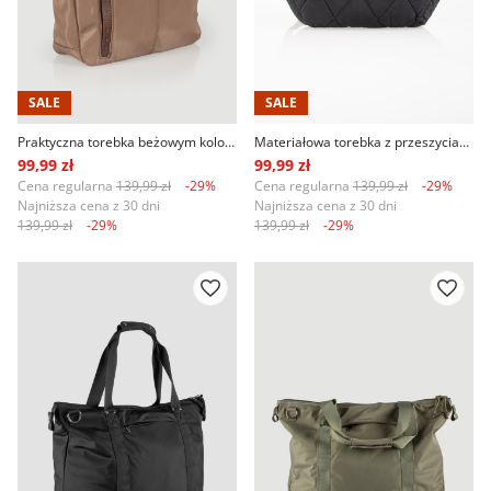
SALE
SALE
Praktyczna torebka beżowym kolorze
Materiałowa torebka z przeszyciami czarna
99,99 zł
99,99 zł
Cena regularna
139,99 zł
-29%
Cena regularna
139,99 zł
-29%
Najniższa cena z 30 dni
Najniższa cena z 30 dni
139,99 zł
-29%
139,99 zł
-29%