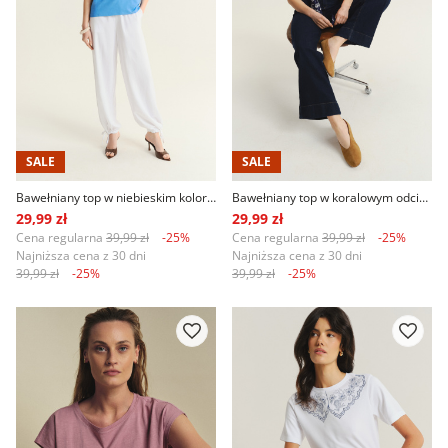
SALE
SALE
Bawełniany top w niebieskim kolorze
Bawełniany top w koralowym odcieniu różu
29,99 zł
29,99 zł
Cena regularna
39,99 zł
-25%
Cena regularna
39,99 zł
-25%
Najniższa cena z 30 dni
Najniższa cena z 30 dni
39,99 zł
-25%
39,99 zł
-25%