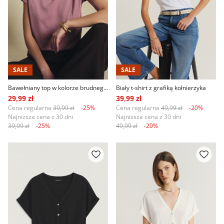
SALE
SALE
Bawełniany top w kolorze brudnego różu
Biały t-shirt z grafiką kołnierzyka
29,99 zł
39,99 zł
Cena regularna
39,99 zł
-25%
Cena regularna
49,99 zł
-20%
Najniższa cena z 30 dni
Najniższa cena z 30 dni
39,99 zł
-25%
49,99 zł
-20%