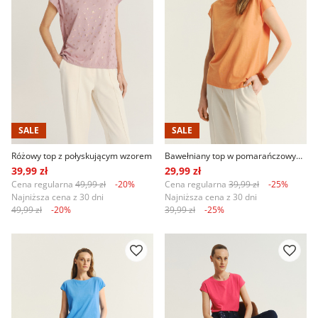
SALE
SALE
Różowy top z połyskującym wzorem
Bawełniany top w pomarańczowym kolorze
39,99 zł
29,99 zł
Cena regularna
49,99 zł
-20%
Cena regularna
39,99 zł
-25%
Najniższa cena z 30 dni
Najniższa cena z 30 dni
49,99 zł
-20%
39,99 zł
-25%