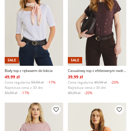
SALE
SALE
Biały top z rękawem do łokcia
Casualowy top z efektownym nadrukiem
49,99 zł
39,99 zł
Cena regularna
59,99 zł
-17%
Cena regularna
49,99 zł
-20%
Najniższa cena z 30 dni
Najniższa cena z 30 dni
59,99 zł
-17%
49,99 zł
-20%