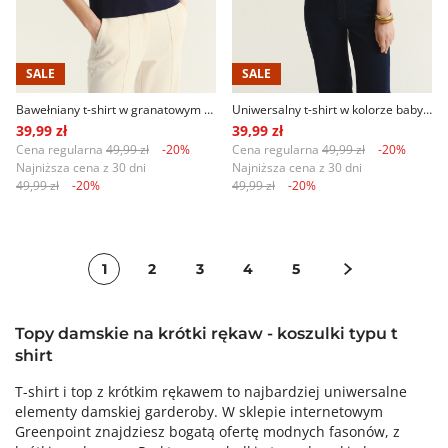
SALE
SALE
Bawełniany t-shirt w granatowym kolorze
Uniwersalny t-shirt w kolorze baby blue
39,99 zł
39,99 zł
Cena regularna
49,99 zł
-20%
Cena regularna
49,99 zł
-20%
Najniższa cena z 30 dni
Najniższa cena z 30 dni
49,99 zł
-20%
49,99 zł
-20%
1
2
3
4
5
Topy damskie na krótki rękaw - koszulki typu t
shirt
T-shirt i top z krótkim rękawem to najbardziej uniwersalne
elementy damskiej garderoby. W sklepie internetowym
Greenpoint znajdziesz bogatą ofertę modnych fasonów, z