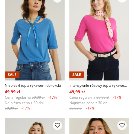
SALE
SALE
Niebieski top z rękawem do łokcia
Intensywnie różowy top z rękawem do łokcia
49,99 zł
49,99 zł
Cena regularna
59,99 zł
-17%
Cena regularna
59,99 zł
-17%
Najniższa cena z 30 dni
Najniższa cena z 30 dni
59,99 zł
-17%
59,99 zł
-17%