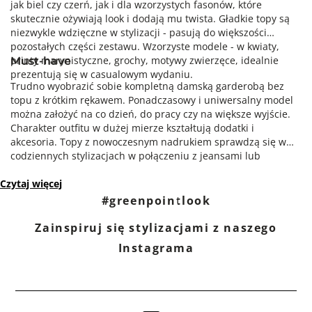
jak biel czy czerń, jak i dla wzorzystych fasonów, które
skutecznie ożywiają look i dodają mu twista. Gładkie topy są
niezwykle wdzięczne w stylizacji - pasują do większości
pozostałych części zestawu. Wzorzyste modele - w kwiaty,
printy marynistyczne, grochy, motywy zwierzęce, idealnie
Must-have
prezentują się w casualowym wydaniu.
Trudno wyobrazić sobie kompletną damską garderobą bez
topu z krótkim rękawem. Ponadczasowy i uniwersalny model
można założyć na co dzień, do pracy czy na większe wyjście.
Charakter outfitu w dużej mierze kształtują dodatki i
akcesoria. Topy z nowoczesnym nadrukiem sprawdzą się w
codziennych stylizacjach w połączeniu z jeansami lub
szortami. Kolorowe wzory rozświetlą każdą stylizację i
Czytaj więcej
dodadzą swobody i lekkości. Stonowane modele, w klasycznej
palecie barw pięknie prezentują się pod dopasowaną
#greenpointlook
kolorystycznie marynarką, w duecie z ołówkową spódnicą.
Zainspiruj się stylizacjami z naszego
Instagrama