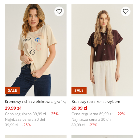
SALE
SALE
Kremowy t-shirt z efektowną grafiką
Brązowy top z kołnierzykiem
29,99 zł
69,99 zł
Cena regularna
39,99 zł
-25%
Cena regularna
89,99 zł
-22%
Najniższa cena z 30 dni
Najniższa cena z 30 dni
39,99 zł
-25%
89,99 zł
-22%