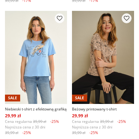
59,99 zł
-17%
59,99 zł
-17%
SALE
SALE
Niebieski t-shirt z efektowną grafiką
Beżowy printowany t-shirt
29,99 zł
29,99 zł
Cena regularna
39,99 zł
-25%
Cena regularna
39,99 zł
-25%
Najniższa cena z 30 dni
Najniższa cena z 30 dni
39,99 zł
-25%
39,99 zł
-25%