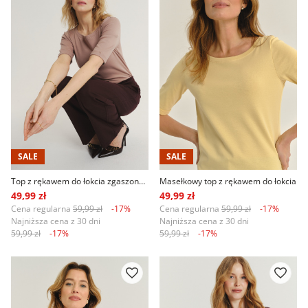
SALE
SALE
Top z rękawem do łokcia zgaszony róż
Masełkowy top z rękawem do łokcia
49,99 zł
49,99 zł
Cena regularna
59,99 zł
-17%
Cena regularna
59,99 zł
-17%
Najniższa cena z 30 dni
Najniższa cena z 30 dni
59,99 zł
-17%
59,99 zł
-17%