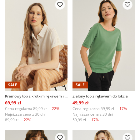
SALE
SALE
Kremowy top z krótkim rękawem i kołnierzykiem
Zielony top z rękawem do łokcia
69,99 zł
49,99 zł
Cena regularna
89,99 zł
-22%
Cena regularna
59,99 zł
-17%
Najniższa cena z 30 dni
Najniższa cena z 30 dni
89,99 zł
-22%
59,99 zł
-17%