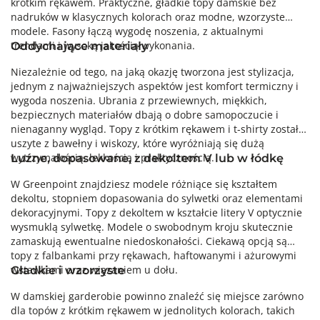
krótkim rękawem. Praktyczne, gładkie topy damskie bez
nadruków w klasycznych kolorach oraz modne, wzorzyste
modele. Fasony łączą wygodę noszenia, z aktualnymi
trendami i wysoką jakością wykonania.
Oddychające materiały
Niezależnie od tego, na jaką okazję tworzona jest stylizacja,
jednym z najważniejszych aspektów jest komfort termiczny i
wygoda noszenia. Ubrania z przewiewnych, miękkich,
bezpiecznych materiałów dbają o dobre samopoczucie i
nienaganny wygląd. Topy z krótkim rękawem i t-shirty zostały
uszyte z bawełny i wiskozy, które wyróżniają się dużą
wytrzymałością, lekkością i praktycznością.
Luźne, dopasowane, z dekoltem V lub w łódkę
W Greenpoint znajdziesz modele różniące się kształtem
dekoltu, stopniem dopasowania do sylwetki oraz elementami
dekoracyjnymi. Topy z dekoltem w kształcie litery V optycznie
wysmuklą sylwetkę. Modele o swobodnym kroju skutecznie
zamaskują ewentualne niedoskonałości. Ciekawą opcją są
topy z falbankami przy rękawach, haftowanymi i ażurowymi
wstawkami oraz wiązaniem u dołu.
Gładkie i wzorzyste
W damskiej garderobie powinno znaleźć się miejsce zarówno
dla topów z krótkim rękawem w jednolitych kolorach, takich