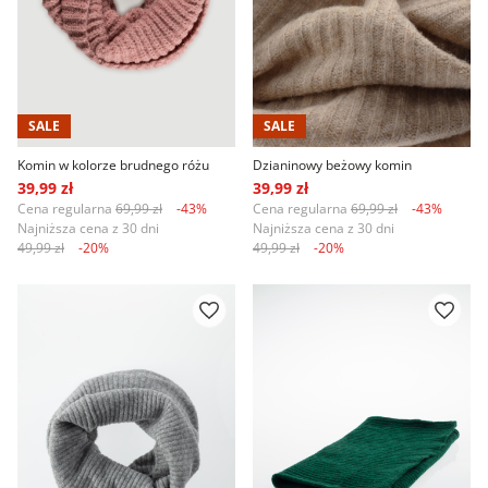
SALE
SALE
Komin w kolorze brudnego różu
Dzianinowy beżowy komin
39,99 zł
39,99 zł
Cena regularna
69,99 zł
-43%
Cena regularna
69,99 zł
-43%
Najniższa cena z 30 dni
Najniższa cena z 30 dni
49,99 zł
-20%
49,99 zł
-20%