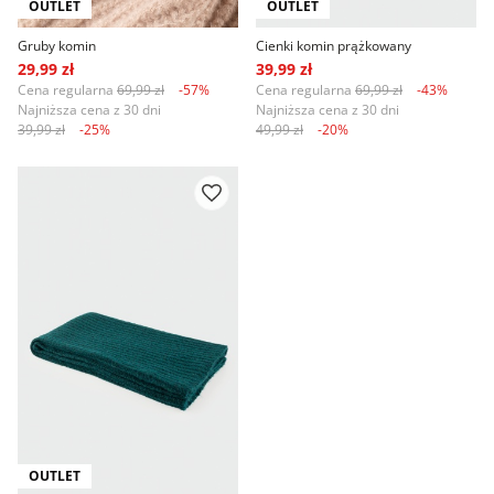
OUTLET
OUTLET
Gruby komin
Cienki komin prążkowany
29,99 zł
39,99 zł
Cena regularna
69,99 zł
-57%
Cena regularna
69,99 zł
-43%
Najniższa cena z 30 dni
Najniższa cena z 30 dni
39,99 zł
-25%
49,99 zł
-20%
OUTLET