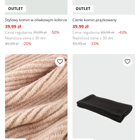
OUTLET
OUTLET
Stylowy komin w oliwkowym kolorze
Cienki komin prążkowany
39,99 zł
39,99 zł
Cena regularna
79,99 zł
-50%
Cena regularna
69,99 zł
-43%
Najniższa cena z 30 dni
Najniższa cena z 30 dni
49,99 zł
-20%
59,99 zł
-33%