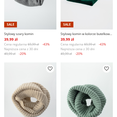
SALE
SALE
Stylowy szary komin
Stylowy komin w kolorze butelkowej zieleni
39,99 zł
39,99 zł
Cena regularna
69,99 zł
-43%
Cena regularna
69,99 zł
-43%
Najniższa cena z 30 dni
Najniższa cena z 30 dni
49,99 zł
-20%
49,99 zł
-20%