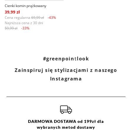
Cienki komin prążkowany
39,99 zł
Cena regularna
69,99 zł
-43%
Najniższa cena z 30 dni
59,99 zł
-33%
#greenpointlook
Zainspiruj się stylizacjami z naszego
Instagrama
DARMOWA DOSTAWA od 199zł dla
wybranych metod dostawy