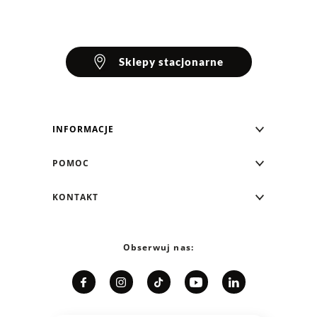
Sklepy stacjonarne
INFORMACJE
Blog Greenpoint
POMOC
O nas
Najczęściej zadawane pytania
KONTAKT
Klub Greenpoint
Sposoby płatności
Formularz kontaktowy
Zamówienia indywidualne
PayPo - Kup teraz, zapłać za 30 dni
Telefon: 12 287 07 07
Obserwuj nas:
Franczyza
Formy i koszt dostawy
Pn. - pt.: 8:00 - 15:00
Współpraca
Zwrot/Wymiana
Relacje inwestorskie
Kariera
Jak dobrać rozmiar?