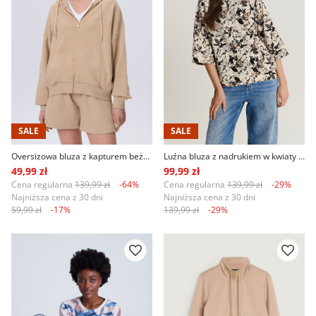
SALE
SALE
Oversizowa bluza z kapturem beżowa
Luźna bluza z nadrukiem w kwiaty i rękawem 3/4
49,99 zł
99,99 zł
Cena regularna
139,99 zł
-64%
Cena regularna
139,99 zł
-29%
Najniższa cena z 30 dni
Najniższa cena z 30 dni
59,99 zł
-17%
139,99 zł
-29%