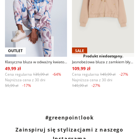
OUTLET
SALE
Produkt niedostępny.
Klasyczna bluza w odważny kwiatowy wzór
Jasnobeżowa bluza z zamkiem błyskawicznym
49,99 zł
109,99 zł
Cena regularna
139,99 zł
-64%
Cena regularna
149,99 zł
-27%
Najniższa cena z 30 dni
Najniższa cena z 30 dni
59,99 zł
-17%
149,99 zł
-27%
#greenpointlook
Zainspiruj się stylizacjami z naszego
Instagrama