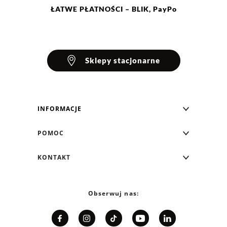
ŁATWE
PŁATNOŚCI
– BLIK, PayPo
Sklepy stacjonarne
INFORMACJE
Blog Greenpoint
POMOC
O nas
Najczęściej zadawane pytania
KONTAKT
Klub Greenpoint
Sposoby płatności
Formularz kontaktowy
Zamówienia indywidualne
PayPo - Kup teraz, zapłać za 30 dni
Telefon: 12 287 07 07
Obserwuj nas:
Franczyza
Formy i koszt dostawy
Pn. - pt.: 8:00 - 15:00
Współpraca
Zwrot/Wymiana