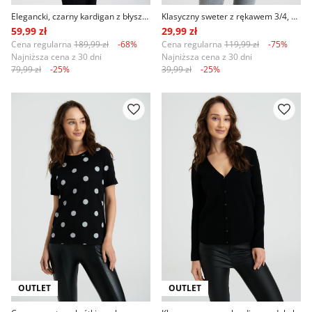
Elegancki, czarny kardigan z błyszcząca nitką
Klasyczny sweter z rękawem 3/4, nadruk w różowe kwiaty
59,99 zł
29,99 zł
Cena regularna
189,99 zł
-68%
Cena regularna
119,99 zł
-75%
Najniższa cena z 30 dni
Najniższa cena z 30 dni
79,99 zł
-25%
39,99 zł
-25%
OUTLET
OUTLET