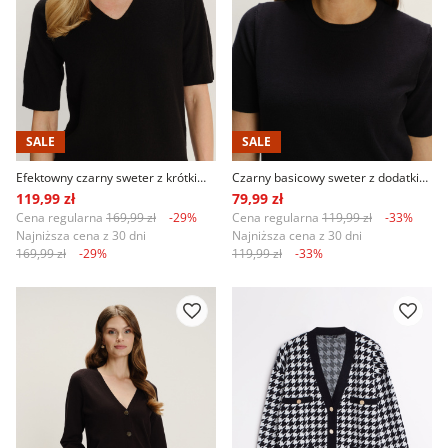
SALE
SALE
Efektowny czarny sweter z krótkim rękawem
Czarny basicowy sweter z dodatkiem wiskozy
119,99 zł
79,99 zł
Cena regularna
169,99 zł
-29%
Cena regularna
119,99 zł
-33%
Najniższa cena z 30 dni
Najniższa cena z 30 dni
169,99 zł
-29%
119,99 zł
-33%