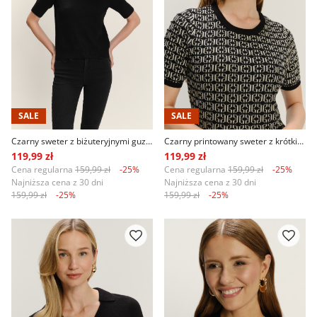
SALE
SALE
Czarny sweter z biżuteryjnymi guzikami
Czarny printowany sweter z krótkim rękawem
119,99 zł
119,99 zł
Cena regularna
159,99 zł
-25%
Cena regularna
159,99 zł
-25%
Najniższa cena z 30 dni
Najniższa cena z 30 dni
159,99 zł
-25%
159,99 zł
-25%