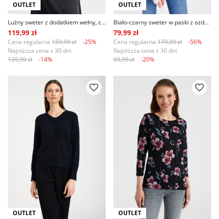
OUTLET
OUTLET
Luźny sweter z dodatkiem wełny, czarny
Biało-czarny sweter w paski z ozdobnymi guzikami
119,99 zł
79,99 zł
Cena regularna
159,99 zł
-25%
Cena regularna
179,99 zł
-56%
Najniższa cena z 30 dni
Najniższa cena z 30 dni
139,99 zł
-14%
99,99 zł
-20%
OUTLET
OUTLET