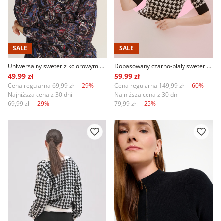
SALE
SALE
Uniwersalny sweter z kolorowym nadrukiem paisley
Dopasowany czarno-biały sweter z krótkim rękawem
49,99 zł
59,99 zł
Cena regularna
69,99 zł
-29%
Cena regularna
149,99 zł
-60%
Najniższa cena z 30 dni
Najniższa cena z 30 dni
69,99 zł
-29%
79,99 zł
-25%