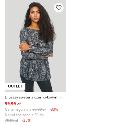
OUTLET
Dłuższy sweter z czarno-białym nadrukiem
59,99 zł
Cena regularna
89,99 zł
-33%
Najniższa cena z 30 dni
79,99 zł
-25%