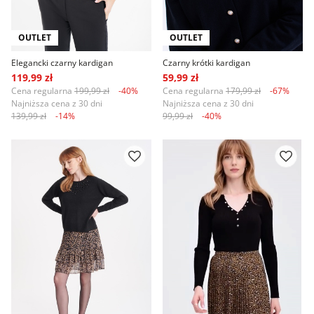
OUTLET
OUTLET
Elegancki czarny kardigan
Czarny krótki kardigan
119,99 zł
59,99 zł
Cena regularna
199,99 zł
-40%
Cena regularna
179,99 zł
-67%
Najniższa cena z 30 dni
Najniższa cena z 30 dni
139,99 zł
-14%
99,99 zł
-40%