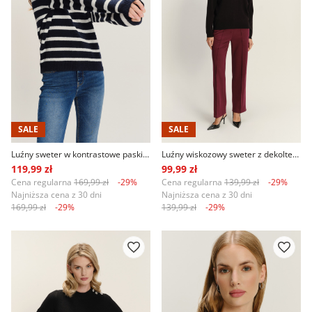
SALE
SALE
Luźny sweter w kontrastowe paski z dekoltem w V
Luźny wiskozowy sweter z dekoltem w V
119,99 zł
99,99 zł
Cena regularna
169,99 zł
-29%
Cena regularna
139,99 zł
-29%
Najniższa cena z 30 dni
Najniższa cena z 30 dni
169,99 zł
-29%
139,99 zł
-29%