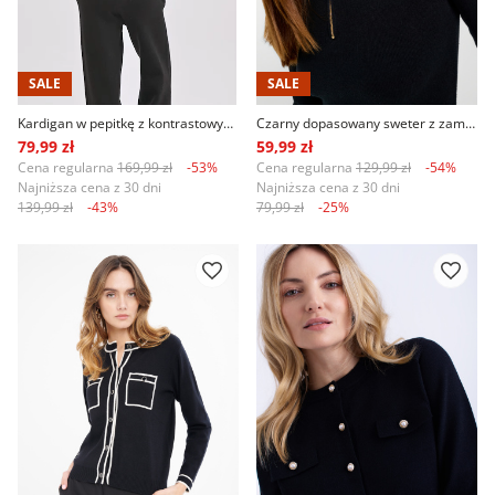
SALE
SALE
Kardigan w pepitkę z kontrastowymi lamówkami
Czarny dopasowany sweter z zamkiem
79,99 zł
59,99 zł
Cena regularna
169,99 zł
-53%
Cena regularna
129,99 zł
-54%
Najniższa cena z 30 dni
Najniższa cena z 30 dni
139,99 zł
-43%
79,99 zł
-25%