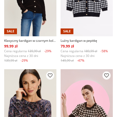
SALE
SALE
Klasyczny kardigan w czarnym kolorze
Luźny kardigan w pepitkę
99,99 zł
79,99 zł
Cena regularna
139,99 zł
-29%
Cena regularna
189,99 zł
-58%
Najniższa cena z 30 dni
Najniższa cena z 30 dni
139,99 zł
-29%
149,99 zł
-47%