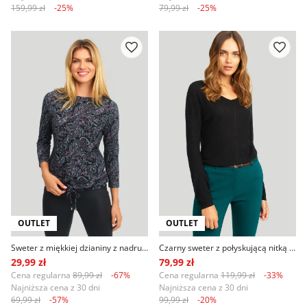
159,99 zł
-25%
79,99 zł
-25%
OUTLET
OUTLET
Sweter z miękkiej dzianiny z nadrukiem
Czarny sweter z połyskującą nitką i ozdobnym przeszyciem na plecach
29,99 zł
79,99 zł
Cena regularna
89,99 zł
-67%
Cena regularna
119,99 zł
-33%
Najniższa cena z 30 dni
Najniższa cena z 30 dni
69,99 zł
-57%
99,99 zł
-20%