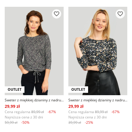
OUTLET
OUTLET
Sweter z miękkiej dzianiny z nadrukiem
Sweter z miękkiej dzianiny z nadrukiem, czarno-beżowy
29,99 zł
29,99 zł
Cena regularna
89,99 zł
-67%
Cena regularna
89,99 zł
-67%
Najniższa cena z 30 dni
Najniższa cena z 30 dni
59,99 zł
-50%
39,99 zł
-25%