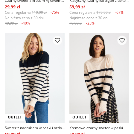
Czarny sweter z krótkim rękawem, nadruk w grochy
Klasyczny, czarny kardigan z dekoltem w serek
29,99 zł
59,99 zł
Cena regularna
119,99 zł
-75%
Cena regularna
179,99 zł
-67%
Najniższa cena z 30 dni
Najniższa cena z 30 dni
49,99 zł
-40%
79,99 zł
-25%
OUTLET
OUTLET
Sweter z nadrukiem w paski i ozdobnymi guzikami, kremowo-czarny
Kremowo-czarny sweter w paski