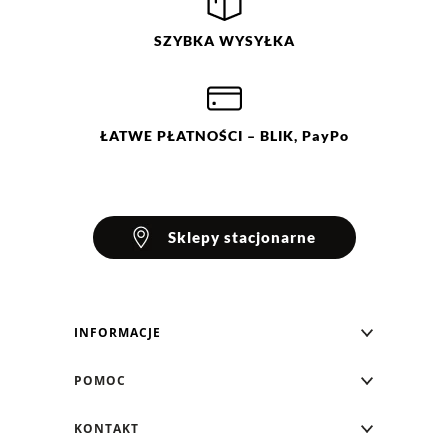
SZYBKA
WYSYŁKA
ŁATWE
PŁATNOŚCI
– BLIK, PayPo
Sklepy stacjonarne
INFORMACJE
Blog Greenpoint
POMOC
O nas
Najczęściej zadawane pytania
KONTAKT
Klub Greenpoint