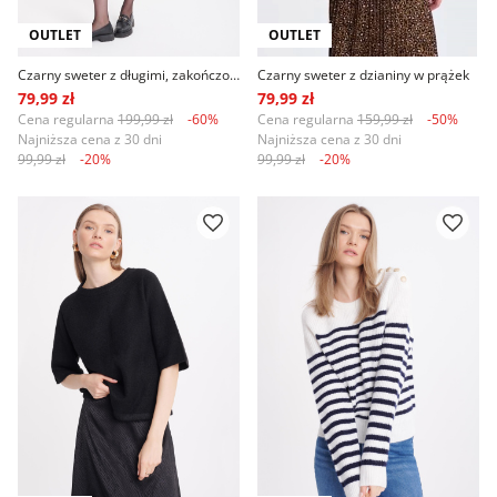
OUTLET
OUTLET
Czarny sweter z długimi, zakończonymi ściągaczami rękawami
Czarny sweter z dzianiny w prążek
79,99 zł
79,99 zł
Cena regularna
199,99 zł
-60%
Cena regularna
159,99 zł
-50%
Najniższa cena z 30 dni
Najniższa cena z 30 dni
99,99 zł
-20%
99,99 zł
-20%