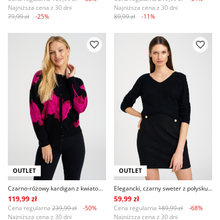
Najniższa cena z 30 dni
Najniższa cena z 30 dni
79,99 zł
-25%
89,99 zł
-11%
OUTLET
OUTLET
Czarno-różowy kardigan z kwiatowym wzorem, oversize
Elegancki, czarny sweter z połyskującymi cekinami
119,99 zł
59,99 zł
Cena regularna
239,99 zł
-50%
Cena regularna
189,99 zł
-68%
Najniższa cena z 30 dni
Najniższa cena z 30 dni