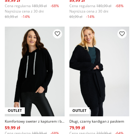
59,99 zł
59,99 zł
Cena regularna
189,99 zł
-68%
Cena regularna
189,99 zł
-68%
Najniższa cena z 30 dni
Najniższa cena z 30 dni
69,99 zł
-14%
69,99 zł
-14%
OUTLET
OUTLET
Komfortowy sweter z kapturem i błyszczącymi troczkami, czarny
Długi, czarny kardigan z paskiem
59,99 zł
79,99 zł
Cena regularna
189,99 zł
-68%
Cena regularna
219,99 zł
-64%