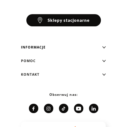
Sklepy stacjonarne
INFORMACJE
Blog Greenpoint
POMOC
O nas
Najczęściej zadawane pytania
KONTAKT
Klub Greenpoint
Sposoby płatności
Formularz kontaktowy
Zamówienia indywidualne
PayPo - Kup teraz, zapłać za 30 dni
Telefon: 12 287 07 07
Obserwuj nas:
Franczyza
Formy i koszt dostawy
Pn. - pt.: 8:00 - 15:00
Współpraca
Zwrot/Wymiana
Relacje inwestorskie
Kariera
Jak dobrać rozmiar?