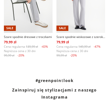
SALE
SALE
Szare spodnie dresowe z troczkami
Szare spodnie wiskozowe z szeroką nogawką
79,99 zł
79,99 zł
Cena regularna
139,99 zł
-43%
Cena regularna
149,99 zł
-47%
Najniższa cena z 30 dni
Najniższa cena z 30 dni
99,99 zł
-20%
99,99 zł
-20%
#greenpointlook
Zainspiruj się stylizacjami z naszego
Instagrama