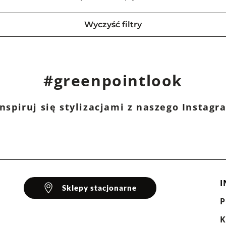
Wyczyść filtry
#greenpointlook
nspiruj się stylizacjami z naszego Instag
I
Sklepy stacjonarne
K