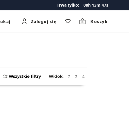
Trwa tylko:
08
h
13
m
47
s
zukaj
Zaloguj się
Koszyk
0
Wszystkie filtry
Widok:
2
3
4