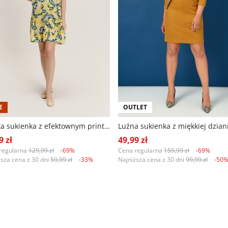
E
OUTLET
Krótka sukienka z efektownym printem w cytryny
Luźna sukienka z miękkiej dzian
9 zł
49,99 zł
regularna
129,99 zł
-69%
Cena regularna
159,99 zł
-69%
ższa cena z 30 dni
59,99 zł
-33%
Najniższa cena z 30 dni
99,99 zł
-50