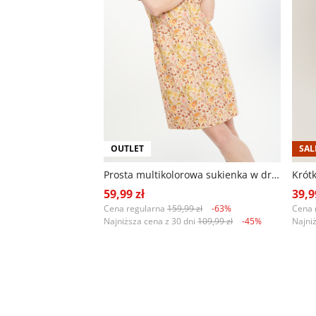
OUTLET
SAL
Prosta multikolorowa sukienka w drobne kwiaty
59,99 zł
39,9
Cena regularna
159,99 zł
-63%
Cena 
Najniższa cena z 30 dni
109,99 zł
-45%
Najni