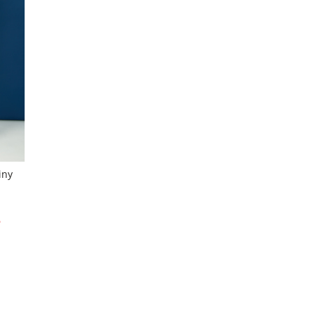
iny
%