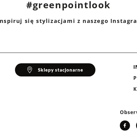
#greenpointlook
nspiruj się stylizacjami z naszego Instag
I
Sklepy stacjonarne
K
Obser