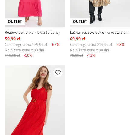
OUTLET
OUTLET
Różowa sukienka maxi z falbaną
Luźna, beżowa sukienka w zwierzęcy print
59,99 zł
69,99 zł
Cena regularna
179,99 zł
-67%
Cena regularna
219,99 zł
-68%
Najniższa cena z 30 dni
Najniższa cena z 30 dni
119,99 zł
-50%
79,99 zł
-13%