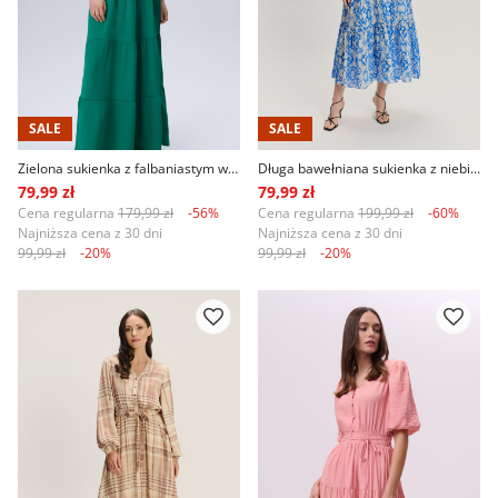
SALE
SALE
Zielona sukienka z falbaniastym wykończeniem
Długa bawełniana sukienka z niebieskim wzorem
79,99 zł
79,99 zł
Cena regularna
179,99 zł
-56%
Cena regularna
199,99 zł
-60%
Najniższa cena z 30 dni
Najniższa cena z 30 dni
99,99 zł
-20%
99,99 zł
-20%