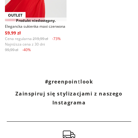
OUTLET
Produkt niedostępny.
Elegancka sukienka maxi czerwona
59,99 zł
Cena regularna
219,99 zł
-73%
Najniższa cena z 30 dni
99,99 zł
-40%
#greenpointlook
Zainspiruj się stylizacjami z naszego
Instagrama