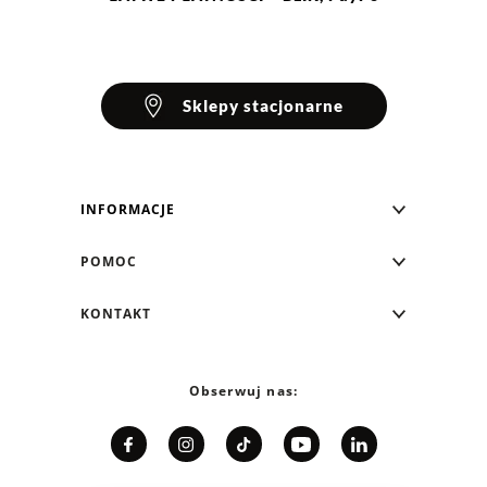
Sklepy stacjonarne
INFORMACJE
Blog Greenpoint
POMOC
O nas
Najczęściej zadawane pytania
KONTAKT
Klub Greenpoint
Sposoby płatności
Formularz kontaktowy
Zamówienia indywidualne
PayPo - Kup teraz, zapłać za 30 dni
Telefon: 12 287 07 07
Obserwuj nas:
Franczyza
Formy i koszt dostawy
Pn. - pt.: 8:00 - 15:00
Współpraca
Zwrot/Wymiana
Relacje inwestorskie
Kariera