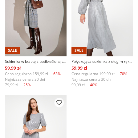
SALE
SALE
Sukienka w kratkę z podkreśloną talią
Połyskująca sukienka z długim rękawem
59,99 zł
59,99 zł
Cena regularna
159,99 zł
-63%
Cena regularna
199,99 zł
-70%
Najniższa cena z 30 dni
Najniższa cena z 30 dni
79,99 zł
-25%
99,99 zł
-40%