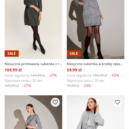
SALE
SALE
Klasyczna printowana sukienka z rękawem 3/4
Klasyczna sukienka w kratkę rękaw 3/4
109,99 zł
59,99 zł
Cena regularna
149,99 zł
-27%
Cena regularna
159,99 zł
-63%
Najniższa cena z 30 dni
Najniższa cena z 30 dni
149,99 zł
-27%
79,99 zł
-25%