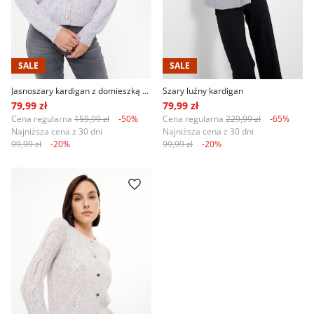
SALE
SALE
Jasnoszary kardigan z domieszką wełny
Szary luźny kardigan
79,99 zł
79,99 zł
Cena regularna
159,99 zł
-50%
Cena regularna
229,99 zł
-65%
Najniższa cena z 30 dni
Najniższa cena z 30 dni
99,99 zł
-20%
99,99 zł
-20%