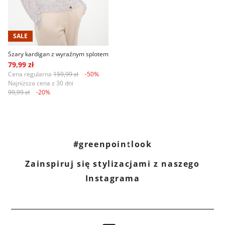
SALE
Szary kardigan z wyraźnym splotem
79,99 zł
Cena regularna
159,99 zł
-50%
Najniższa cena z 30 dni
99,99 zł
-20%
#greenpointlook
Zainspiruj się stylizacjami z naszego
Instagrama