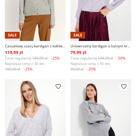
SALE
SALE
Casualowy szary kardigan z kołnierzykiem
Uniwersalny kardigan o luźnym kroju
119,99 zł
79,99 zł
Cena regularna
159,99 zł
-25%
Cena regularna
159,99 zł
-50%
Najniższa cena z 30 dni
Najniższa cena z 30 dni
159,99 zł
-25%
99,99 zł
-20%