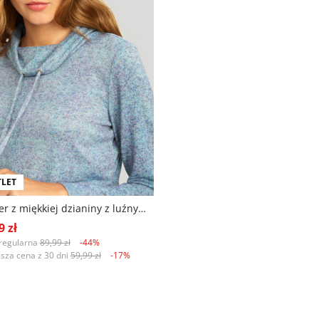
LET
Sweter z miękkiej dzianiny z luźnym golfem
9 zł
regularna
89,99 zł
-44%
ższa cena z 30 dni
59,99 zł
-17%