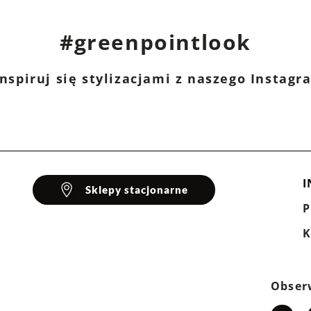
#greenpointlook
nspiruj się stylizacjami z naszego Instag
I
Sklepy stacjonarne
K
Obser