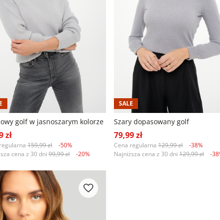
E
SALE
cowy golf w jasnoszarym kolorze
Szary dopasowany golf
9 zł
79,99 zł
regularna
159,99 zł
-50%
Cena regularna
129,99 zł
-38%
ższa cena z 30 dni
99,99 zł
-20%
Najniższa cena z 30 dni
129,99 zł
-3