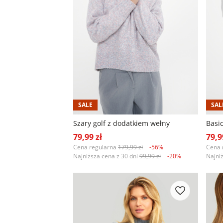
SALE
SAL
Szary golf z dodatkiem wełny
Basi
79,99 zł
79,9
Cena regularna
179,99 zł
-56%
Cena 
Najniższa cena z 30 dni
99,99 zł
-20%
Najni