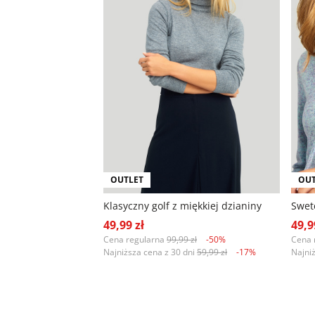
OUTLET
OUT
Klasyczny golf z miękkiej dzianiny
49,99 zł
49,9
Cena regularna
99,99 zł
-50%
Cena 
Najniższa cena z 30 dni
59,99 zł
-17%
Najni