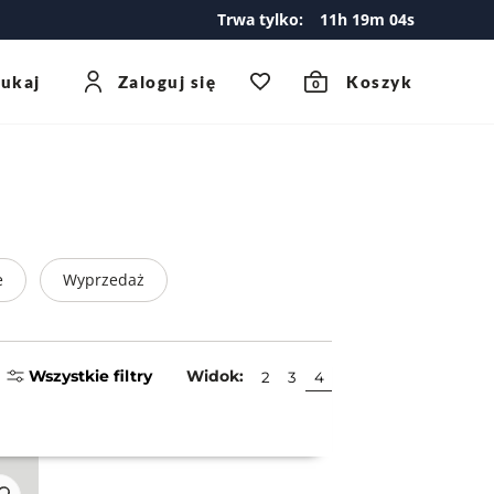
Trwa tylko:
11
h
19
m
04
s
zukaj
Zaloguj się
Koszyk
0
e
Wyprzedaż
Wszystkie filtry
Widok:
2
3
4