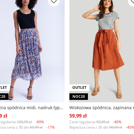
LET
OUTLET
C20
NOC20
Błękitna spódnica midi, nadruk typu łączka
9 zł
59,99 zł
regularna
159,99 zł
-69%
Cena regularna
99,99 zł
-40%
ższa cena z 30 dni
59,99 zł
-17%
Najniższa cena z 30 dni
99,99 zł
-40