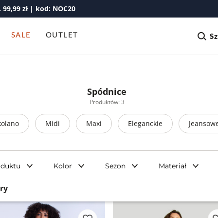
99,99 zł | kod: NOC20
SALE
OUTLET
S
Spódnice
Produktów: 3
kolano
Midi
Maxi
Eleganckie
Jeansow
oduktu
Kolor
Sezon
Materiał
try