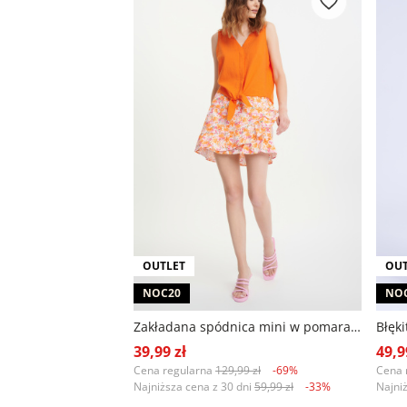
OUTLET
OUT
NOC20
NO
Zakładana spódnica mini w pomarańczowe kwiaty
39,99 zł
49,9
Cena regularna
129,99 zł
-69%
Cena 
Najniższa cena z 30 dni
59,99 zł
-33%
Najni