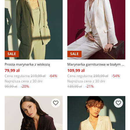
SALE
SALE
Prosta marynarka z wiskozą
Marynarka garniturowa w białym kolorze
79,99 zł
109,99 zł
Cena regularna
219,99 zł
-64%
Cena regularna
239,99 zł
-54%
Najniższa cena z 30 dni
Najniższa cena z 30 dni
99,99 zł
-20%
139,99 zł
-21%