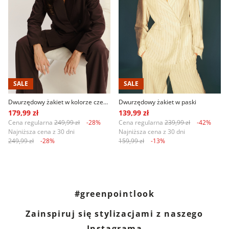
SALE
SALE
Dwurzędowy żakiet w kolorze czekoladowego brązu
Dwurzędowy żakiet w paski
179,99 zł
139,99 zł
Cena regularna
249,99 zł
-28%
Cena regularna
239,99 zł
-42%
Najniższa cena z 30 dni
Najniższa cena z 30 dni
249,99 zł
-28%
159,99 zł
-13%
#greenpointlook
Zainspiruj się stylizacjami z naszego
Instagrama