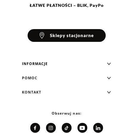
ŁATWE
PŁATNOŚCI
– BLIK, PayPo
Sklepy stacjonarne
INFORMACJE
Blog Greenpoint
POMOC
O nas
Najczęściej zadawane pytania
KONTAKT
Klub Greenpoint
Sposoby płatności
Formularz kontaktowy
Zamówienia indywidualne
PayPo - Kup teraz, zapłać za 30 dni
Telefon: 12 287 07 07
Obserwuj nas:
Franczyza
Formy i koszt dostawy
Pn. - pt.: 8:00 - 15:00
Współpraca
Zwrot/Wymiana