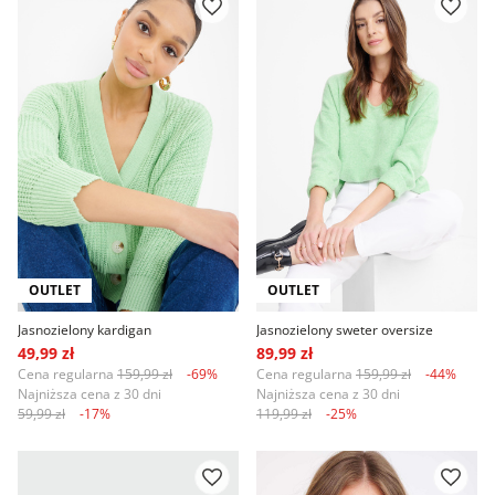
OUTLET
OUTLET
Jasnozielony kardigan
Jasnozielony sweter oversize
49,99 zł
89,99 zł
Cena regularna
159,99 zł
-69%
Cena regularna
159,99 zł
-44%
Najniższa cena z 30 dni
Najniższa cena z 30 dni
59,99 zł
-17%
119,99 zł
-25%