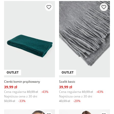
OUTLET
OUTLET
Cienki komin prążkowany
Szalik basic
39,99 zł
39,99 zł
Cena regularna
69,99 zł
-43%
Cena regularna
69,99 zł
-43%
Najniższa cena z 30 dni
Najniższa cena z 30 dni
59,99 zł
-33%
49,99 zł
-20%