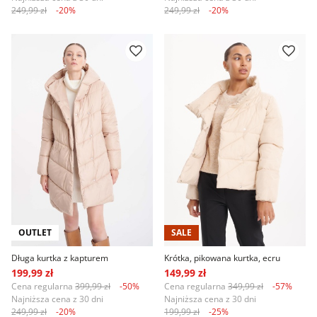
249,99 zł
-20%
249,99 zł
-20%
OUTLET
SALE
Długa kurtka z kapturem
Krótka, pikowana kurtka, ecru
199,99 zł
149,99 zł
Cena regularna
399,99 zł
-50%
Cena regularna
349,99 zł
-57%
Najniższa cena z 30 dni
Najniższa cena z 30 dni
249,99 zł
-20%
199,99 zł
-25%