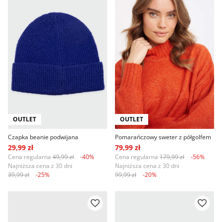
OUTLET
OUTLET
Czapka beanie podwijana
Pomarańczowy sweter z półgolfem
29,99 zł
79,99 zł
Cena regularna
49,99 zł
-40%
Cena regularna
179,99 zł
-56%
Najniższa cena z 30 dni
Najniższa cena z 30 dni
39,99 zł
-25%
99,99 zł
-20%