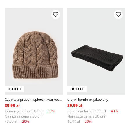
OUTLET
OUTLET
Czapka z grubym splotem warkoczowym
Cienki komin prążkowany
39,99 zł
39,99 zł
Cena regularna
59,99 zł
-33%
Cena regularna
69,99 zł
-43%
Najniższa cena z 30 dni
Najniższa cena z 30 dni
49,99 zł
-20%
49,99 zł
-20%