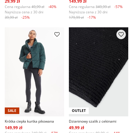
29,99 zł
149,99 zł
Cena regularna
49,99 zł
-40%
Cena regularna
349,99 zł
-57%
Najniższa cena z 30 dni
Najniższa cena z 30 dni
39,99 zł
-25%
179,99 zł
-17%
SALE
OUTLET
Krótka ciepła kurtka pikowana
Dzianinowy szalik z cekinami
149,99 zł
49,99 zł