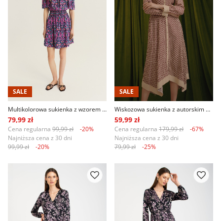
SALE
SALE
Multikolorowa sukienka z wzorem etno
Wiskozowa sukienka z autorskim printem
79,99 zł
59,99 zł
Cena regularna
99,99 zł
-20%
Cena regularna
179,99 zł
-67%
Najniższa cena z 30 dni
Najniższa cena z 30 dni
99,99 zł
-20%
79,99 zł
-25%