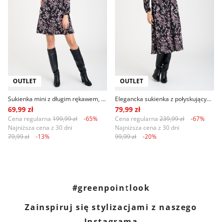
OUTLET
OUTLET
Sukienka mini z długim rękawem, nadruk w jasnofioletowe kwiaty
Elegancka sukienka z połyskującym nadrukiem, czarna
69,99 zł
79,99 zł
Cena regularna
199,99 zł
-65%
Cena regularna
239,99 zł
-67%
Najniższa cena z 30 dni
Najniższa cena z 30 dni
79,99 zł
-13%
99,99 zł
-20%
#greenpointlook
Zainspiruj się stylizacjami z naszego
Instagrama