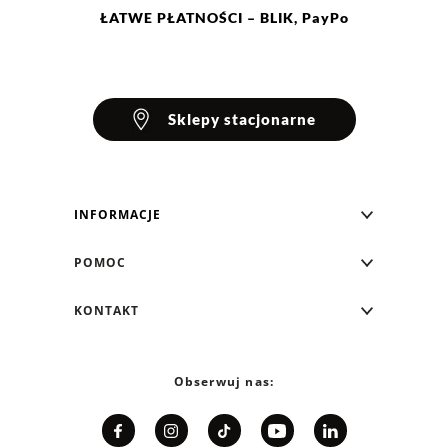
ŁATWE
PŁATNOŚCI
– BLIK, PayPo
Sklepy stacjonarne
INFORMACJE
Blog Greenpoint
POMOC
O nas
Najczęściej zadawane pytania
KONTAKT
Klub Greenpoint
Sposoby płatności
Formularz kontaktowy
Zamówienia indywidualne
PayPo - Kup teraz, zapłać za 30 dni
Telefon: 12 287 07 07
Obserwuj nas:
Franczyza
Formy i koszt dostawy
Pn. - pt.: 8:00 - 15:00
Współpraca
Zwrot/Wymiana