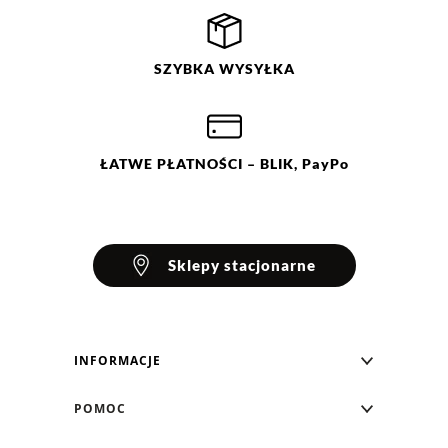
SZYBKA
WYSYŁKA
ŁATWE
PŁATNOŚCI
– BLIK, PayPo
Sklepy stacjonarne
INFORMACJE
Blog Greenpoint
POMOC
O nas
Najczęściej zadawane pytania