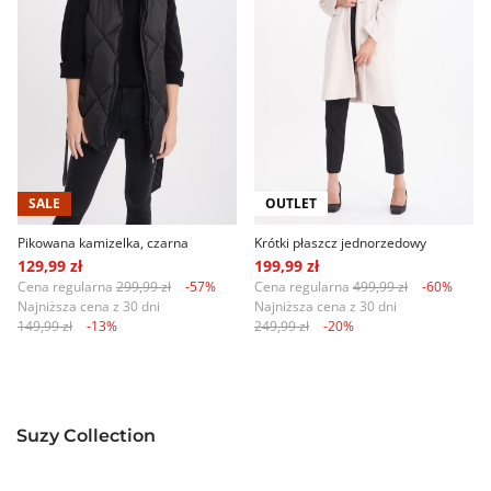
SALE
OUTLET
Pikowana kamizelka, czarna
Krótki płaszcz jednorzedowy
129,99 zł
199,99 zł
Cena regularna
299,99 zł
-57%
Cena regularna
499,99 zł
-60%
Najniższa cena z 30 dni
Najniższa cena z 30 dni
149,99 zł
-13%
249,99 zł
-20%
Suzy Collection