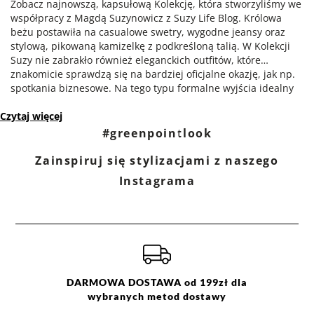
Zobacz najnowszą, kapsułową Kolekcję, która stworzyliśmy we
współpracy z Magdą Suzynowicz z Suzy Life Blog. Królowa
beżu postawiła na casualowe swetry, wygodne jeansy oraz
stylową, pikowaną kamizelkę z podkreśloną talią. W Kolekcji
Suzy nie zabrakło również eleganckich outfitów, które
znakomicie sprawdzą się na bardziej oficjalne okazję, jak np.
spotkania biznesowe. Na tego typu formalne wyjścia idealny
będzie klasyczny, czarny garnitur oraz kobieca, biała koszula z
Czytaj więcej
efektownym wiązaniem przy szyi. Suzy Collection to
uniwersalne kolory: beż, czerń i biel; proste, zawsze modne
#greenpointlook
fasony oraz wysokogatunkowe tkaniny - czyli wszystko, co
stanowi podstawę szafy kapsułowej.
Zainspiruj się stylizacjami z naszego
Instagrama
DARMOWA DOSTAWA od 199zł dla
wybranych metod dostawy