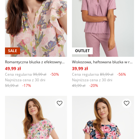
SALE
OUTLET
Romantyczna bluzka z efektownymi rękawami
Wiskozowa, haftowana bluzka w różowym kolorze
49,99 zł
39,99 zł
Cena regularna
99,99 zł
-50%
Cena regularna
89,99 zł
-56%
Najniższa cena z 30 dni
Najniższa cena z 30 dni
59,99 zł
-17%
49,99 zł
-20%