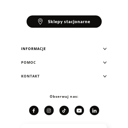
Sklepy stacjonarne
INFORMACJE
Blog Greenpoint
POMOC
O nas
Najczęściej zadawane pytania
KONTAKT
Klub Greenpoint
Sposoby płatności
Formularz kontaktowy
Zamówienia indywidualne
PayPo - Kup teraz, zapłać za 30 dni
Telefon: 12 287 07 07
Obserwuj nas:
Franczyza
Formy i koszt dostawy
Pn. - pt.: 8:00 - 15:00
Współpraca
Zwrot/Wymiana
Relacje inwestorskie
Kariera
Jak dobrać rozmiar?