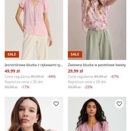
SALE
SALE
Jasnoróżowa bluzka z rękawami typu motylki
Zwiewna bluzka w pastelowe kwiaty
49,99 zł
29,99 zł
Cena regularna
89,99 zł
-44%
Cena regularna
89,99 zł
-67%
Najniższa cena z 30 dni
Najniższa cena z 30 dni
59,99 zł
-17%
39,99 zł
-25%