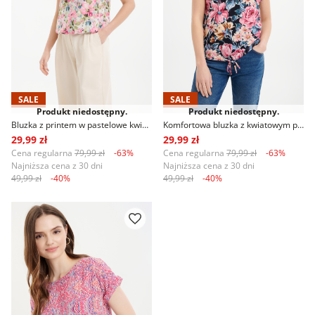
SALE
SALE
Produkt niedostępny.
Produkt niedostępny.
Bluzka z printem w pastelowe kwiaty
Komfortowa bluzka z kwiatowym printem
29,99 zł
29,99 zł
Cena regularna
79,99 zł
-63%
Cena regularna
79,99 zł
-63%
Najniższa cena z 30 dni
Najniższa cena z 30 dni
49,99 zł
-40%
49,99 zł
-40%