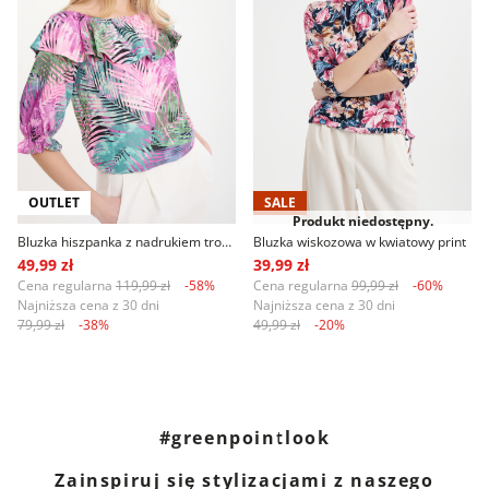
OUTLET
SALE
Produkt niedostępny.
Bluzka hiszpanka z nadrukiem tropic różowo-zielona
Bluzka wiskozowa w kwiatowy print
49,99 zł
39,99 zł
Cena regularna
119,99 zł
-58%
Cena regularna
99,99 zł
-60%
Najniższa cena z 30 dni
Najniższa cena z 30 dni
79,99 zł
-38%
49,99 zł
-20%
#greenpointlook
Zainspiruj się stylizacjami z naszego