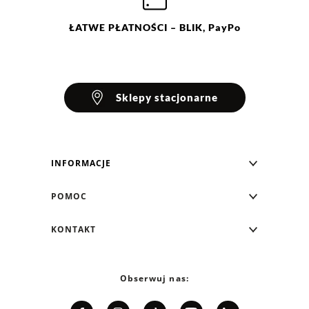
ŁATWE
PŁATNOŚCI
– BLIK, PayPo
Sklepy stacjonarne
INFORMACJE
Blog Greenpoint
POMOC
O nas
Najczęściej zadawane pytania
KONTAKT
Klub Greenpoint
Sposoby płatności
Formularz kontaktowy
Zamówienia indywidualne
PayPo - Kup teraz, zapłać za 30 dni
Telefon: 12 287 07 07
Obserwuj nas:
Franczyza
Formy i koszt dostawy
Pn. - pt.: 8:00 - 15:00